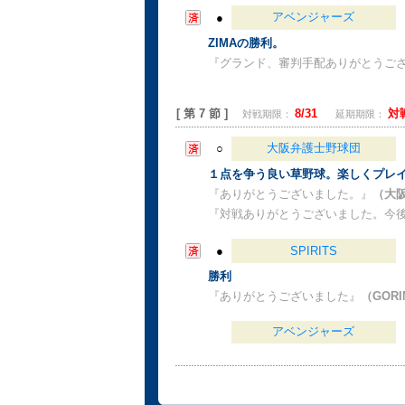
アベンジャーズ
●
ZIMAの勝利。
『グランド、審判手配ありがとうご
[ 第 7 節 ]
8/31
対
対戦期限：
延期期限：
大阪弁護士野球団
○
１点を争う良い草野球。楽しくプレ
『ありがとうございました。』
（大
『対戦ありがとうございました。今
●
SPIRITS
勝利
『ありがとうございました』
（GORI
アベンジャーズ