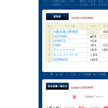
[*ランク指標1] 勝点（平均）→勝率→得失差→失点
[*ランク指標2] レーティング→試合数→勝率→得失
Update 2026/08/05
チーム名
No.
vs 1
vs 
1
大阪弁護士野球団
---
○6-
2
LAZIOMA
●5-6
---
3
SPIRITS
○5-4
4
ZIMA
○6-1
○2-
5
アベンジャーズ
○5-0
○10-
6
サントリーフーズ
△5-5
7
GORIMAX
○10-0
※○：勝 ●：敗 △：引分 □：不戦勝 ■：不戦敗
Update 2026/08/05
・・・対戦終了カード
[ 第 1 節 ]
8/31
対