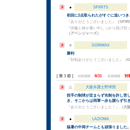
●
SPIRITS
初回に2点取られたがすぐに追いつき
『ありがとうございました』
（SPIR
『伊藤と林が暑い中しっかり投げ切
（アベンジャーズ）
○
GORIMAX
勝利
『対戦ありがとうございました』
（G
[ 第 3 節 ]
8/31
対
対戦期限：
延期期限：
△
大阪弁護士野球団
投手の制球が定まらず先制を許し苦
き、そこからは両軍一歩も譲らず引
『ありがとうございました！』
（大
●
LAZIOMA
猛暑の中両チームとも頑張りました