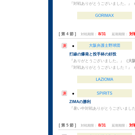
『対戦ありがとうございました。』
GORIMAX
[ 第 4 節 ]
8/31
対
対戦期限：
延期期限：
大阪弁護士野球団
●
打線の爆発と投手林の好投
『ありがとうございました。』
（大
『対戦ありがとうございました！』
LAZIOMA
●
SPIRITS
ZIMAの勝利
『暑い中対戦ありがとうございまし
[ 第 5 節 ]
8/31
対
対戦期限：
延期期限：