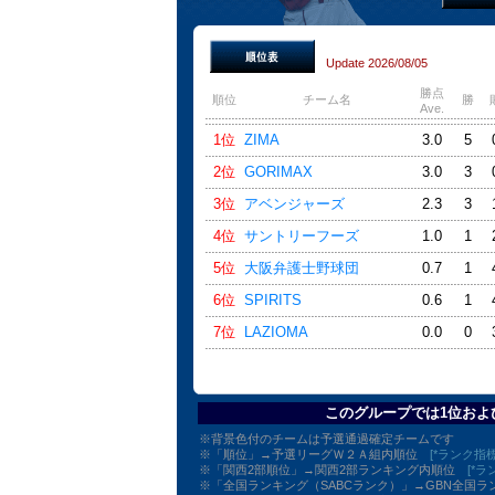
Update 2026/08/05
勝点
順位
チーム名
勝
Ave.
1位
ZIMA
3.0
5
2位
GORIMAX
3.0
3
3位
アベンジャーズ
2.3
3
4位
サントリーフーズ
1.0
1
5位
大阪弁護士野球団
0.7
1
6位
SPIRITS
0.6
1
7位
LAZIOMA
0.0
0
このグループでは1位およ
※背景色付のチームは予選通過確定チームです
※「順位」→予選リーグＷ２Ａ組内順位
[*ランク指標
※「関西2部順位」→関西2部ランキング内順位
[*ラ
※「全国ランキング（SABCランク）」→GBN全