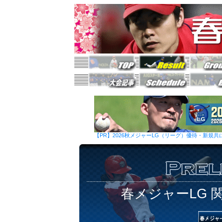
【PR】2026秋メジャーLG（リーグ）優待・新規共
春メジャーLG 関