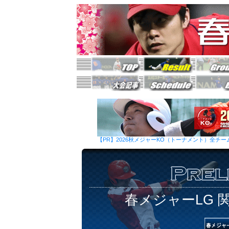
【PR】2026秋メジャーKO（トーナメント）全チ
春メジャーLG 関