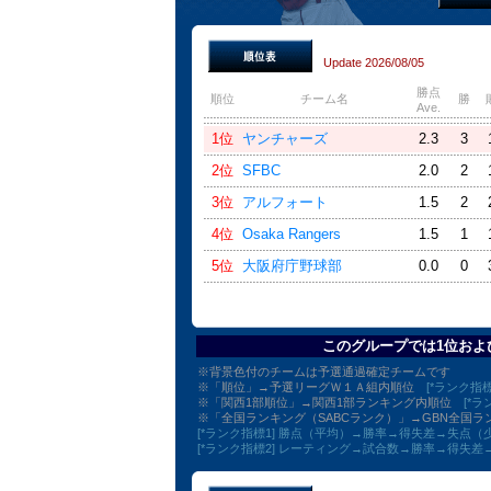
Update 2026/08/05
勝点
順位
チーム名
勝
Ave.
1位
ヤンチャーズ
2.3
3
2位
SFBC
2.0
2
3位
アルフォート
1.5
2
4位
Osaka Rangers
1.5
1
5位
大阪府庁野球部
0.0
0
このグループでは1位およ
※背景色付のチームは予選通過確定チームです
※「順位」→予選リーグＷ１Ａ組内順位
[*ランク指標
※「関西1部順位」→関西1部ランキング内順位
[*ラ
※「全国ランキング（SABCランク）」→GBN全
[*ランク指標1] 勝点（平均）→勝率→得失差→失点
[*ランク指標2] レーティング→試合数→勝率→得失