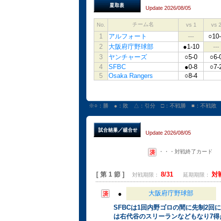
Update 2026/08/05
チーム名
No.
vs 1
vs 
1
アルフォート
---
○10-
2
大阪府庁野球部
●1-10
---
3
ヤンチャーズ
○5-0
○6-
4
SFBC
●0-8
○7-
5
Osaka Rangers
○8-4
※○：勝 ●：敗 △：引分 □：不戦勝 ■：不戦敗
Update 2026/08/05
・・・対戦終了カード
[ 第 1 節 ]
8/31
対
対戦期限：
延期期限：
大阪府庁野球部
●
SFBCは1回内野ゴロの間に先制2回
は右代谷のスリーランなどもなり7得