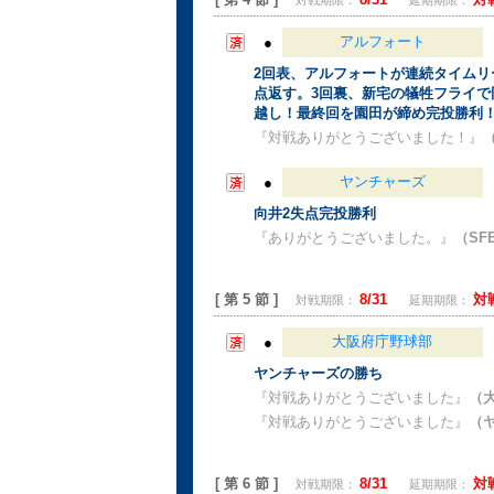
対戦期限：
延期期限：
アルフォート
●
2回表、アルフォートが連続タイムリ
点返す。3回裏、新宅の犠牲フライで
越し！最終回を園田が締め完投勝利
『対戦ありがとうございました！』
（
ヤンチャーズ
●
向井2失点完投勝利
『ありがとうございました。』
（SF
[ 第 5 節 ]
8/31
対
対戦期限：
延期期限：
大阪府庁野球部
●
ヤンチャーズの勝ち
『対戦ありがとうございました』
（
『対戦ありがとうございました』
（
[ 第 6 節 ]
8/31
対
対戦期限：
延期期限：