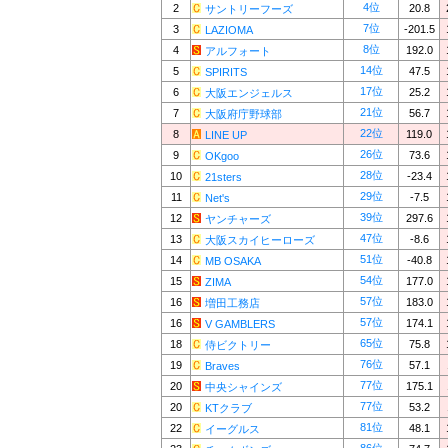
4位
2
20.8
サントリーフーズ
7位
3
-201.5
LAZIOMA
8位
4
192.0
アルフォート
14位
5
47.5
SPIRITS
17位
6
25.2
大阪エンジェルス
21位
7
56.7
大阪府庁野球部
22位
8
119.0
LINE UP
26位
9
73.6
OKgoo
28位
10
-23.4
21sters
29位
11
-7.5
Net's
39位
12
297.6
ヤンチャーズ
47位
13
-8.6
大阪スカイヒーローズ
51位
14
-40.8
MB OSAKA
54位
15
177.0
ZIMA
57位
16
183.0
増田工務店
57位
16
174.1
V GAMBLERS
65位
18
75.8
侍ビクトリー
76位
19
57.1
Braves
77位
20
175.1
中央シャインズ
77位
20
53.2
KTクラブ
81位
22
48.1
イーグルス