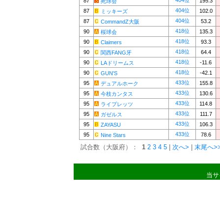
404位
87
195.3
死球会
404位
87
102.0
ミッキーズ
404位
87
53.2
CommandZ大阪
418位
90
135.3
桜球会
418位
90
93.3
Claimers
418位
90
64.4
関西FANG牙
418位
90
-11.6
LAドリームス
418位
90
-42.1
GUN'S
433位
95
155.8
デュアルホーク
433位
95
130.6
今枝カンタス
433位
95
114.8
ライプレッツ
433位
95
111.7
ガゼルス
433位
95
106.3
ZAYASU
433位
95
78.6
Nine Stars
試合数（大阪府）：
1
2
3
4
5
|
次へ>
|
末尾へ>
当サ