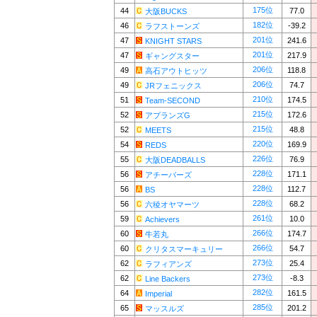
175位
44
77.0
大阪BUCKS
182位
46
-39.2
ラフストーンズ
201位
47
241.6
KNIGHT STARS
201位
47
217.9
ギャングスター
206位
49
118.8
高石アウトヒッツ
206位
49
74.7
JRフェニックス
210位
51
174.5
Team-SECOND
215位
52
172.6
アプランズG
215位
52
48.8
MEETS
220位
54
169.9
REDS
226位
55
76.9
大阪DEADBALLS
228位
56
171.1
アチーバーズ
228位
56
112.7
BS
228位
56
68.2
六稜オヤマーツ
261位
59
10.0
Achievers
266位
60
174.7
牛若丸
266位
60
54.7
クリタスマーキュリー
273位
62
25.4
ラフィアンズ
273位
62
-8.3
Line Backers
282位
64
161.5
Imperial
285位
65
201.2
マッスルズ