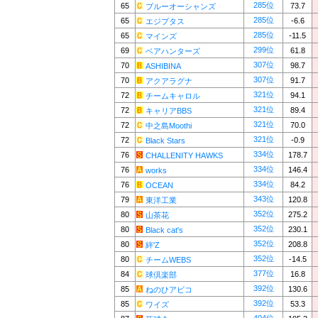
285位
65
73.7
ブルーオーシャンズ
285位
65
-6.6
エジプタス
285位
65
-11.5
マインズ
299位
69
61.8
ベアハンターズ
307位
70
98.7
ASHIBINA
307位
70
91.7
アクアラグナ
321位
72
94.1
チームキャロル
321位
72
89.4
キャリアBBS
321位
72
70.0
中之島Moothi
321位
72
-0.9
Black Stars
334位
76
178.7
CHALLENITY HAWKS
334位
76
146.4
works
334位
76
84.2
OCEAN
343位
79
120.8
東洋工業
352位
80
275.2
山茶花
352位
80
230.1
Black cat's
352位
80
208.8
絆'Z
352位
80
-14.5
チームWEBS
377位
84
16.8
球倶楽部
392位
85
130.6
ねのひアビコ
392位
85
53.3
ワイズ