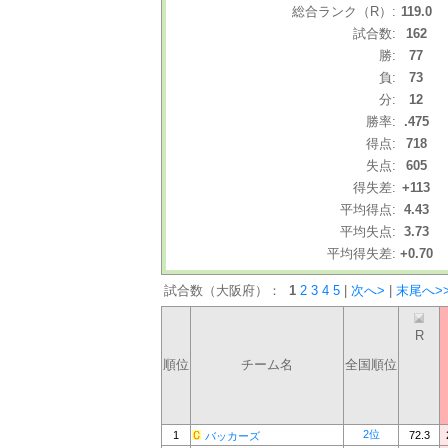
総合ランク（R）:
119.0
試合数:
162
勝:
77
負:
73
分:
12
勝率:
.475
得点:
718
失点:
605
得失差:
+113
平均得点:
4.43
平均失点:
3.73
平均得失差:
+0.70
試合数（大阪府）：
1
2
3
4
5
|
次へ>
|
末尾へ>
R
順位
チーム名
全国順位
2位
1
72.3
バッカーズ