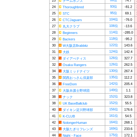
86位
23
74.7
チームボンズ
93位
24
-81.2
Thoroughbred
95位
25
69.1
STC
104位
26
-76.0
CTCJaguars
106位
27
-13.6
丸大クラブ
114位
28
-285.0
Beginners
118位
29
-95.2
Backers
122位
30
143.6
W大阪店Brabbitz
124位
31
142.4
大鉄
126位
32
327.7
ダイアべティス
126位
32
262.5
Osaka Rangers
130位
34
267.4
大阪ミッドナイツ
135位
35
112.2
関西おっさん倶楽部
142位
36
205.4
FreeDom
149位
37
1.1
大阪弁護士野球団
152位
38
323.8
ナック
152位
38
55.5
UK BaseBallclub
156位
40
176.6
ダイキン淀川野球部
161位
41
54.5
K-CLUB
164位
42
268.1
NolongerHuman
169位
43
233.6
大阪たぎりフレンズ
175位
44
172.1
Night・Face