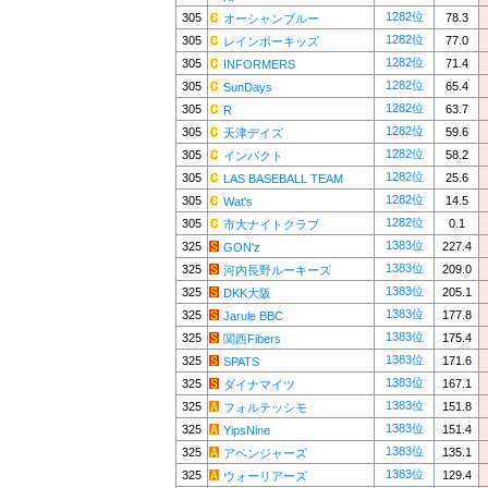
1282位
305
78.3
オーシャンブルー
1282位
305
77.0
レインボーキッズ
1282位
305
71.4
INFORMERS
1282位
305
65.4
SunDays
1282位
305
63.7
R
1282位
305
59.6
天津デイズ
1282位
305
58.2
インパクト
1282位
305
25.6
LAS BASEBALL TEAM
1282位
305
14.5
Wat's
1282位
305
0.1
市大ナイトクラブ
1383位
325
227.4
GON'z
1383位
325
209.0
河内長野ルーキーズ
1383位
325
205.1
DKK大阪
1383位
325
177.8
Jarule BBC
1383位
325
175.4
関西Fibers
1383位
325
171.6
SPATS
1383位
325
167.1
ダイナマイツ
1383位
325
151.8
フォルテッシモ
1383位
325
151.4
YipsNine
1383位
325
135.1
アベンジャーズ
1383位
325
129.4
ウォーリアーズ