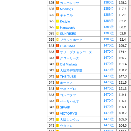
1383位
325
128.2
ガンバレッツ
1383位
325
117.4
Maddogs
1383位
325
112.5
キャロル
1383位
325
82.2
K-style
1383位
325
80.2
Hanasonic
1383位
325
52.8
SUNRISES
1383位
325
52.4
ブラックホーク
1470位
343
199.7
GORIMAX
1470位
343
174.4
オリーブチョッパーズ
1470位
343
166.7
グローリーズ
1470位
343
151.4
Old Markets
1470位
343
150.2
大阪秘密倶楽部
1470位
343
147.3
THE TUSE
1470位
343
131.5
ホークス
1470位
343
121.3
ツネヒゴロ
1470位
343
119.1
コンパクツ
1470位
343
116.4
べーちゃんず
1470位
343
116.1
SPARK
1470位
343
108.7
VICTORY'S
1470位
343
105.0
大阪ジンクス
1470位
343
104.3
ウタマロ