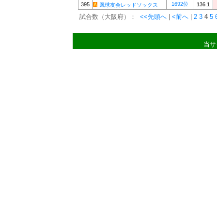
1692位
395
136.1
鳳球友会レッドソックス
試合数（大阪府）：
<<先頭へ
|
<前へ
|
2
3
4
5
当サ