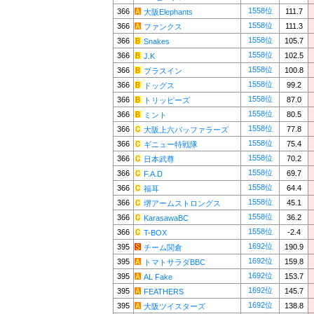
1558位
366
111.7
大阪Elephants
1558位
366
111.3
ファンクス
1558位
366
105.7
Snakes
1558位
366
102.5
J.K
1558位
366
100.8
プラスイン
1558位
366
99.2
ドッグス
1558位
366
87.0
トリッピーズ
1558位
366
80.5
ミント
1558位
366
77.8
大阪上六バッファラーズ
1558位
366
75.4
ギニュー特戦隊
1558位
366
70.2
日本武尊
1558位
366
69.7
F.A.D
1558位
366
64.4
福耳
1558位
366
45.1
堺アームストロングス
1558位
366
36.2
KarasawaBC
1558位
366
-2.4
T-BOX
1692位
395
190.9
チーム関倉
1692位
395
159.8
トマトサラダBBC
1692位
395
153.7
AL Fake
1692位
395
145.7
FEATHERS
1692位
395
138.8
大阪ツイスターズ