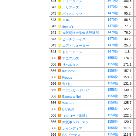
1470位
343
103.8
チューターズ
1470位
343
96.5
ハリアーズ
1470位
343
95.2
バイオレッツ
1470位
343
86.8
TONE
1470位
343
77.6
denny's
1470位
343
76.0
大阪明浄大学軟式野球部
1470位
343
43.2
ピーチボーイズ
1470位
343
25.0
エア・ウォーター
1470位
343
1.8
ドリーマーズ
1558位
366
174.0
アニマルズ
1558位
366
171.1
リベルタス
1558位
366
157.1
Kizuna'Z
1558位
366
153.6
Pingus
1558位
366
131.8
角刈り
1558位
366
130.0
ヴァンガードBBC
1558位
366
127.4
Baccara Nein
1558位
366
125.7
WINGS
1558位
366
122.6
EIC英光
1558位
366
122.5
（レコード削除）
1558位
366
120.7
大阪ボンバーマン
1558位
366
118.5
レインディア
1558位
366
113.5
SS.ビーナス