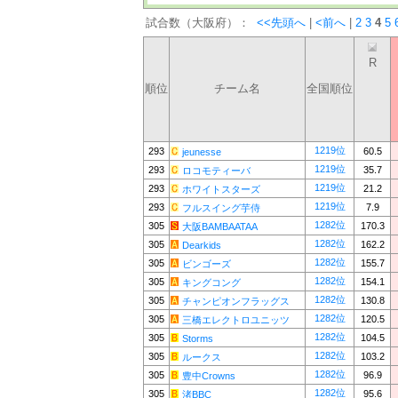
試合数（大阪府）：
<<先頭へ
|
<前へ
|
2
3
4
5
R
順位
チーム名
全国順位
1219位
293
60.5
jeunesse
1219位
293
35.7
ロコモティーバ
1219位
293
21.2
ホワイトスターズ
1219位
293
7.9
フルスイング芋侍
1282位
305
170.3
大阪BAMBAATAA
1282位
305
162.2
Dearkids
1282位
305
155.7
ビンゴーズ
1282位
305
154.1
キングコング
1282位
305
130.8
チャンピオンフラッグス
1282位
305
120.5
三橋エレクトロユニッツ
1282位
305
104.5
Storms
1282位
305
103.2
ルークス
1282位
305
96.9
豊中Crowns
1282位
305
95.6
渚BBC