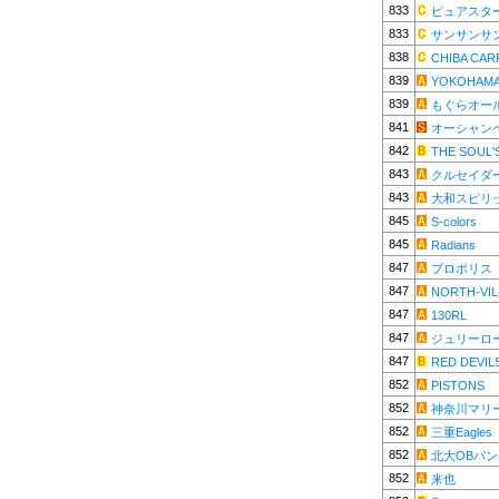
833
ピュアスタ
833
サンサンサ
838
CHIBA CAR
839
YOKOHAMA
839
もぐらオー
841
オーシャン
842
THE SOUL'
843
クルセイダ
843
大和スピリ
845
S-colors
845
Radians
847
プロポリス
847
NORTH-VI
847
130RL
847
ジュリーロ
847
RED DEVIL
852
PISTONS
852
神奈川マリ
852
三重Eagles
852
北大OBパ
852
来也