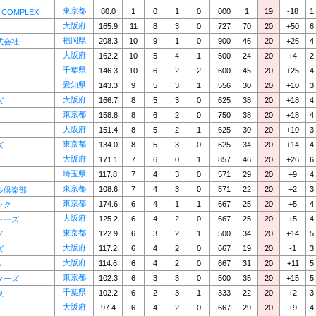
東京都
80.0
1
0
1
0
.000
1
19
-18
1
 COMPLEX
大阪府
165.9
11
8
3
0
.727
70
20
+50
6
福岡県
208.3
10
9
1
0
.900
46
20
+26
4
式会社
大阪府
162.2
10
5
4
1
.500
24
20
+4
2
千葉県
146.3
10
6
2
2
.600
45
20
+25
4
愛知県
143.3
9
5
3
1
.556
30
20
+10
3
大阪府
166.7
8
5
3
0
.625
38
20
+18
4
ズ
東京都
158.8
8
6
2
0
.750
38
20
+18
4
大阪府
151.4
8
5
2
1
.625
30
20
+10
3
東京都
134.0
8
5
3
0
.625
34
20
+14
4
ズ
大阪府
171.1
7
6
0
1
.857
46
20
+26
6
埼玉県
117.8
7
4
3
0
.571
29
20
+9
4
東京都
108.6
7
4
3
0
.571
22
20
+2
3
ル倶楽部
東京都
174.6
6
4
1
1
.667
25
20
+5
4
ック
大阪府
125.2
6
4
2
0
.667
25
20
+5
4
ャーズ
東京都
122.9
6
3
2
1
.500
34
20
+14
5
ド
大阪府
117.2
6
4
2
0
.667
19
20
-1
3
ズ
大阪府
114.6
6
4
2
0
.667
31
20
+11
5
S
東京都
102.3
6
3
3
0
.500
35
20
+15
5
ターズ
千葉県
102.2
6
2
3
1
.333
22
20
+2
3
東
大阪府
97.4
6
4
2
0
.667
29
20
+9
4