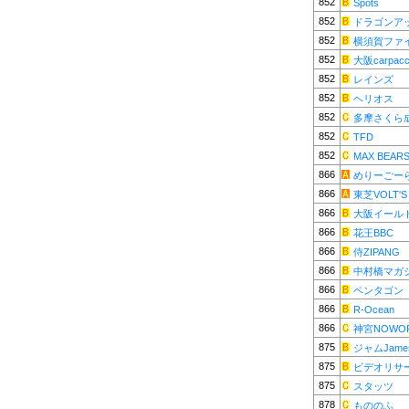
852
Spots
852
ドラゴンア
852
横須賀ファ
852
大阪carpacc
852
レインズ
852
ヘリオス
852
多摩さくら
852
TFD
852
MAX BEAR
866
めりーごー
866
東芝VOLT'S
866
大阪イール
866
花王BBC
866
侍ZIPANG
866
中村橋マガ
866
ペンタゴン
866
R-Ocean
866
神宮NOWO
875
ジャムJame
875
ビデオリサ
875
スタッツ
878
もののふ