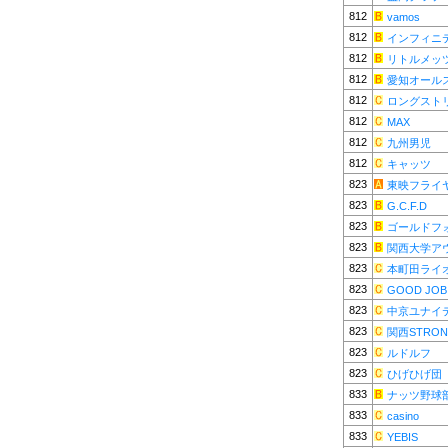
812
vamos
812
インフィニ
812
リトルメッ
812
愛知オール
812
ロングスト
812
MAX
812
九州男児
812
キャッツ
823
東映フライ
823
G.C.F.D
823
ゴールドフ
823
関西大学ア
823
本町田ライ
823
GOOD JOB 
823
中京ユナイ
823
関西STRON
823
ルドルフ
823
ひげひげ団
833
ナッツ野球
833
casino
833
YEBIS