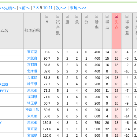
<<先頭へ
|
<前へ
|
7
8
9
10
11
|
次へ>
|
末尾へ>>
R
試
勝
負
分
勝
得
失
得
合
率
点
点
失
ーム名
都道府県
数
差
東京都
93.6
5
2
3
0
.400
14
18
-4
2
大阪府
90.7
5
2
2
1
.400
15
18
-3
3
京都府
84.8
5
2
3
0
.400
16
18
-2
3
北海道
82.0
5
2
3
0
.400
8
18
-10
1
兵庫県
81.3
5
2
3
0
.400
14
18
-4
2
埼玉県
77.7
5
1
4
0
.200
8
18
-10
1
RESS
東京都
71.2
5
1
4
0
.200
11
18
-7
2
ESTY
福岡県
71.0
5
1
4
0
.200
9
18
-9
1
埼玉県
60.7
5
1
4
0
.200
9
18
-9
1
神奈川県
59.6
5
1
4
0
.200
8
18
-10
1
東京都
50.0
5
0
5
0
.000
4
18
-14
0
東京都
139.8
4
3
1
0
.750
26
18
+8
6
ズ
東京都
121.6
4
2
1
1
.500
32
18
+14
8
宮城県
120.0
4
2
2
0
.500
8
18
-10
2