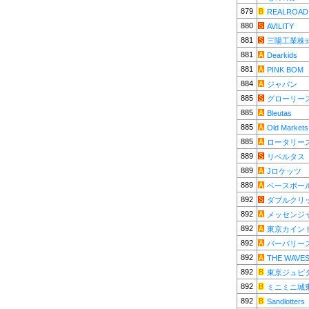
879
REALROAD
880
AVILITY
881
三陽工業株
881
Dearkids
881
PINK BOM
884
ジャパン
885
グローリー
885
Bleutas
885
Old Markets
885
ロータリー
889
リベルタス
889
Jロケッツ
889
ベースボー
892
ダブルクリ
892
メッセンジ
892
東京カイン
892
バーバリー
892
THE WAVE
892
東京ジュピ
892
ミニミニ城
892
Sandlotters