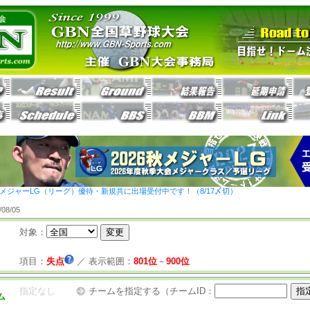
26秋メジャーLG（リーグ）優待・新規共に出場受付中です！（8/17〆切）
8/05
対象：
項目：
失点
／
表示範囲：
801位
－
900位
指定なし
チームを指定する（チームID：
ム