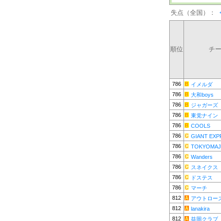
失点（全国）：
順位
チ
786
イメルダ
786
大和boys
786
ジャガーズ
786
東党ナイン
786
COOLS
786
GIANT EXP
786
TOKYOMAJ
786
Wanders
786
スネイクス
786
ドステス
786
マーチ
812
アウトロー
812
lanakira
812
益岡クラブ