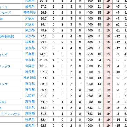
兵庫県
107.6
5
3
2
0
.600
18
19
-1
3
愛知県
97.2
5
2
3
0
.400
21
19
+2
4
ッシュ
神奈川県
96.9
5
2
3
0
.400
15
19
-4
3
イターズ
大阪府
96.7
5
2
3
0
.400
15
19
-4
3
io
大阪府
94.4
5
2
3
0
.400
19
19
±0
3
東京都
79.9
5
2
3
0
.400
8
19
-11
1
東京都
77.1
5
1
4
0
.200
7
19
-12
1
成年野球部
福岡県
73.1
5
2
3
0
.400
7
19
-12
1
東京都
65.1
5
1
4
0
.200
7
19
-12
1
S
千葉県
147.5
4
3
1
0
.750
16
19
-3
4
らんず
東京都
119.9
4
3
1
0
.750
24
19
+5
6
大阪府
101.5
4
2
2
0
.500
15
19
-4
3
ドッグス
埼玉県
97.6
4
2
2
0
.500
9
19
-10
2
神奈川県
97.4
4
2
2
0
.500
13
19
-6
3
東京都
88.0
4
1
2
1
.250
14
19
-5
3
ジンズ
東京都
85.4
4
2
2
0
.500
11
19
-8
2
大阪府
81.1
4
2
2
0
.500
28
19
+9
7
東京都
74.9
4
1
3
0
.250
16
19
-3
4
RKS
埼玉県
84.1
3
1
2
0
.333
11
19
-8
3
s
東京都
81.5
3
1
2
0
.333
16
19
-3
5
ーチコムハウス
徳島県
52.4
3
0
3
0
.000
5
19
-14
1
愛知県
62.5
2
0
2
0
.000
4
19
-15
2