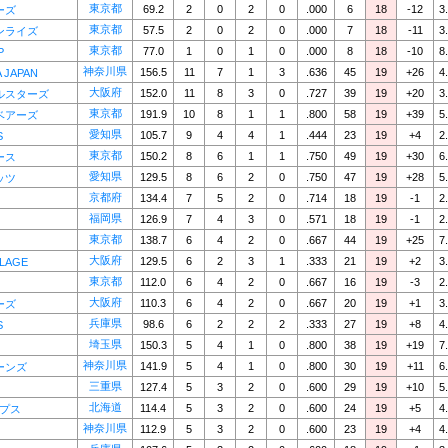
東京都
69.2
2
0
2
0
.000
6
18
-12
3
ーズ
東京都
57.5
2
0
2
0
.000
7
18
-11
3
ンライズ
東京都
77.0
1
0
1
0
.000
8
18
-10
8
P
神奈川県
156.5
11
7
1
3
.636
45
19
+26
4
 JAPAN
大阪府
152.0
11
8
3
0
.727
39
19
+20
3
ルスターズ
東京都
191.9
10
8
1
1
.800
58
19
+39
5
ベアーズ
愛知県
105.7
9
4
4
1
.444
23
19
+4
2
S
東京都
150.2
8
6
1
1
.750
49
19
+30
6
ース
愛知県
129.5
8
6
2
0
.750
47
19
+28
5
ッツ
京都府
134.4
7
5
2
0
.714
18
19
-1
2
福岡県
126.9
7
4
3
0
.571
18
19
-1
2
東京都
138.7
6
4
2
0
.667
44
19
+25
7
大阪府
129.5
6
2
3
1
.333
21
19
+2
3
LLAGE
東京都
112.0
6
4
2
0
.667
16
19
-3
2
大阪府
110.3
6
4
2
0
.667
20
19
+1
3
ーズ
兵庫県
98.6
6
2
2
2
.333
27
19
+8
4
S
埼玉県
150.3
5
4
1
0
.800
38
19
+19
7
神奈川県
141.9
5
4
1
0
.800
30
19
+11
6
ーンズ
三重県
127.4
5
3
2
0
.600
29
19
+10
5
北海道
114.4
5
3
2
0
.600
24
19
+5
4
ンプス
神奈川県
112.9
5
3
2
0
.600
23
19
+4
4