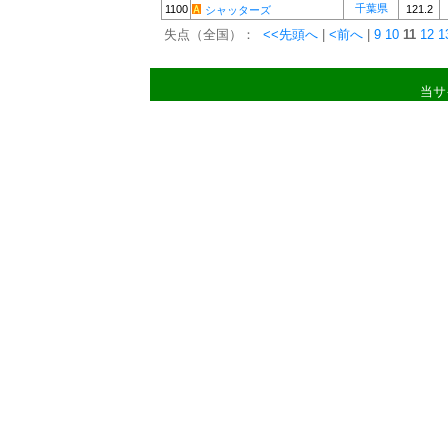
千葉県
1100
121.2
シャッターズ
失点（全国）：
<<先頭へ
|
<前へ
|
9
10
11
12
1
当サ