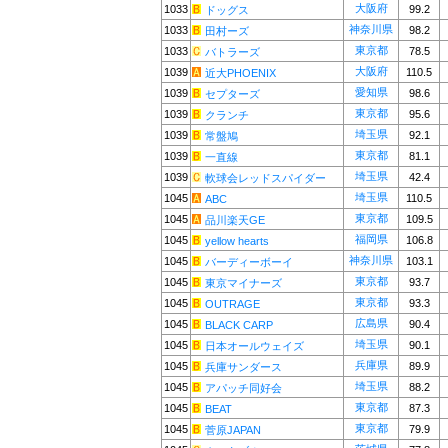
大阪府
1033
99.2
ドッグス
神奈川県
1033
98.2
田村ーズ
東京都
1033
78.5
バトラーズ
大阪府
1039
110.5
近大PHOENIX
愛知県
1039
98.6
セプターズ
東京都
1039
95.6
クランチ
埼玉県
1039
92.1
常盤鳩
東京都
1039
81.1
一直線
埼玉県
1039
42.4
軟球会レッドスパイダー
埼玉県
1045
110.5
ABC
東京都
1045
109.5
品川楽天GE
福岡県
1045
106.8
yellow hearts
神奈川県
1045
103.1
バーディーボーイ
東京都
1045
93.7
東京マイナーズ
東京都
1045
93.3
OUTRAGE
広島県
1045
90.4
BLACK CARP
埼玉県
1045
90.1
日本オールウェイズ
兵庫県
1045
89.9
兵庫サンダース
埼玉県
1045
88.2
アパッチ同好会
東京都
1045
87.3
BEAT
東京都
1045
79.9
菅原JAPAN