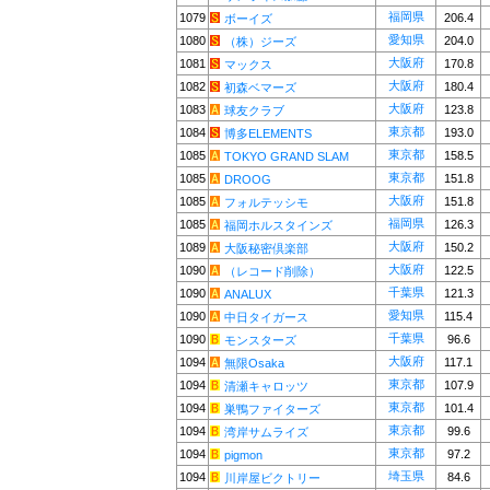
福岡県
1079
206.4
ボーイズ
愛知県
1080
204.0
（株）ジーズ
大阪府
1081
170.8
マックス
大阪府
1082
180.4
初森ベマーズ
大阪府
1083
123.8
球友クラブ
東京都
1084
193.0
博多ELEMENTS
東京都
1085
158.5
TOKYO GRAND SLAM
東京都
1085
151.8
DROOG
大阪府
1085
151.8
フォルテッシモ
福岡県
1085
126.3
福岡ホルスタインズ
大阪府
1089
150.2
大阪秘密倶楽部
大阪府
1090
122.5
（レコード削除）
千葉県
1090
121.3
ANALUX
愛知県
1090
115.4
中日タイガース
千葉県
1090
96.6
モンスターズ
大阪府
1094
117.1
無限Osaka
東京都
1094
107.9
清瀬キャロッツ
東京都
1094
101.4
巣鴨ファイターズ
東京都
1094
99.6
湾岸サムライズ
東京都
1094
97.2
pigmon
埼玉県
1094
84.6
川岸屋ビクトリー