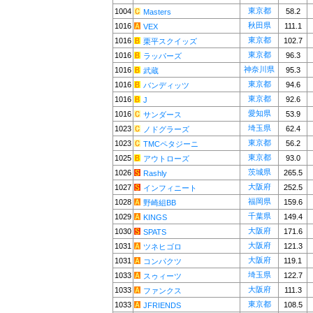
東京都
1004
58.2
Masters
秋田県
1016
111.1
VEX
東京都
1016
102.7
栗平スクイッズ
東京都
1016
96.3
ラッパーズ
神奈川県
1016
95.3
武蔵
東京都
1016
94.6
バンディッツ
東京都
1016
92.6
J
愛知県
1016
53.9
サンダース
埼玉県
1023
62.4
ノドグラーズ
東京都
1023
56.2
TMCペタジーニ
東京都
1025
93.0
アウトローズ
茨城県
1026
265.5
Rashly
大阪府
1027
252.5
インフィニート
福岡県
1028
159.6
野崎組BB
千葉県
1029
149.4
KINGS
大阪府
1030
171.6
SPATS
大阪府
1031
121.3
ツネヒゴロ
大阪府
1031
119.1
コンパクツ
埼玉県
1033
122.7
スゥィーツ
大阪府
1033
111.3
ファンクス
東京都
1033
108.5
JFRIENDS