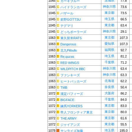
茨城県
1045
77.8
カーキブルー
神奈川県
1045
73.6
ハイドランカーズ
東京都
1045
73.5
バザール
埼玉県
1045
66.5
前野GOTTSU
東京都
1045
63.4
テグマリ
神奈川県
1045
29.1
どっちボーラーズ
東京都
1063
107.3
東久留米RATS
愛知県
1063
107.3
Dangerous
福岡県
1063
92.7
北九Pitbulls
埼玉県
1063
81.2
Re.quzas
千葉県
1063
71.2
RED WINGS
神奈川県
1063
63.4
WILDPITCH BBC
神奈川県
1063
63.3
ファンキーズ
北海道
1063
62.2
ヒートパッカーズ
奈良県
1063
50.4
TMB
大阪府
1072
86.2
瀧定バフィーズ
千葉県
1072
84.0
BIGFACE
東京都
1072
83.0
練馬YORKERS
東京都
1072
80.0
帝人フロンティア東京
東京都
1072
61.6
THE ARMY
東京都
1072
55.5
ジャイアンズ
埼玉県
1078
195.0
サンライズ加藤