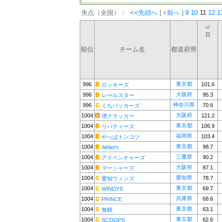
失点（全国）：
<<先頭へ
|
<前へ
|
9
10
11
12
1
R
順位
チーム名
都道府県
東京都
996
101.6
ロッキーズ
大阪府
996
95.3
レールスター
神奈川県
996
70.6
くちバッカーズ
大阪府
1004
121.2
堺クラッカー
東京都
1004
106.9
リバティーズ
福岡県
1004
103.4
やっぱトンコツ
東京都
1004
98.7
Athlet's
三重県
1004
90.2
アドベンチャーズ
大阪府
1004
87.1
マーシャーズ
愛知県
1004
78.7
愛知ウィンズ
東京都
1004
69.7
WINDYS
兵庫県
1004
68.6
PRINCE
東京都
1004
63.1
無頼
東京都
1004
62.6
SCOOPS