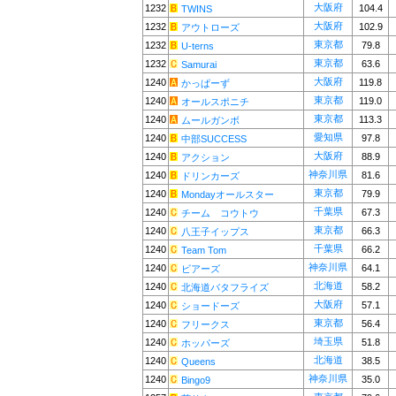
大阪府
1232
104.4
TWINS
大阪府
1232
102.9
アウトローズ
東京都
1232
79.8
U-terns
東京都
1232
63.6
Samurai
大阪府
1240
119.8
かっぱーず
東京都
1240
119.0
オールスポニチ
東京都
1240
113.3
ムールガンボ
愛知県
1240
97.8
中部SUCCESS
大阪府
1240
88.9
アクション
神奈川県
1240
81.6
ドリンカーズ
東京都
1240
79.9
Mondayオールスター
千葉県
1240
67.3
チーム コウトウ
東京都
1240
66.3
八王子イップス
千葉県
1240
66.2
Team Tom
神奈川県
1240
64.1
ビアーズ
北海道
1240
58.2
北海道バタフライズ
大阪府
1240
57.1
ショードーズ
東京都
1240
56.4
フリークス
埼玉県
1240
51.8
ホッパーズ
北海道
1240
38.5
Queens
神奈川県
1240
35.0
Bingo9