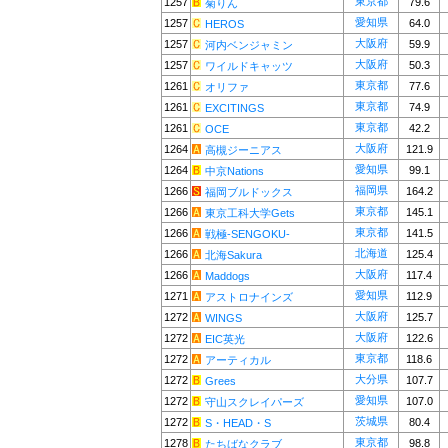
東京都
1257
79.6
菊りん
愛知県
1257
64.0
HEROS
大阪府
1257
59.9
河内ベンジャミン
大阪府
1257
50.3
ワイルドキャッツ
東京都
1261
77.6
オリファ
東京都
1261
74.9
EXCITINGS
東京都
1261
42.2
OCE
大阪府
1264
121.9
高槻ジーニアス
愛知県
1264
99.1
中京Nations
福岡県
1266
164.2
福岡ブルドックス
東京都
1266
145.1
東京工科大学Gets
東京都
1266
141.5
戦極-SENGOKU-
北海道
1266
125.4
北海Sakura
大阪府
1266
117.4
Maddogs
愛知県
1271
112.9
アストロナインズ
大阪府
1272
125.7
WINGS
大阪府
1272
122.6
EIC英光
東京都
1272
118.6
アーティカル
大分県
1272
107.7
Grees
愛知県
1272
107.0
守山スクレイパーズ
茨城県
1272
80.4
S・HEAD・S
東京都
1278
98.8
たちばなクラブ