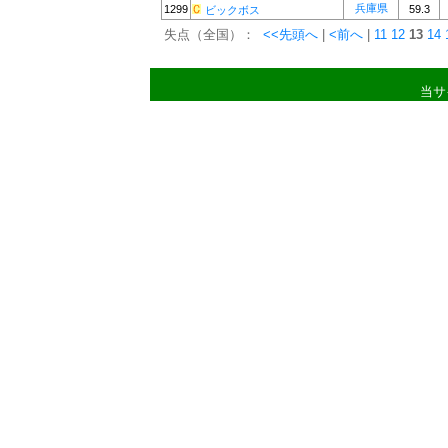
兵庫県
1299
59.3
ビックボス
失点（全国）：
<<先頭へ
|
<前へ
|
11
12
13
14
当サ