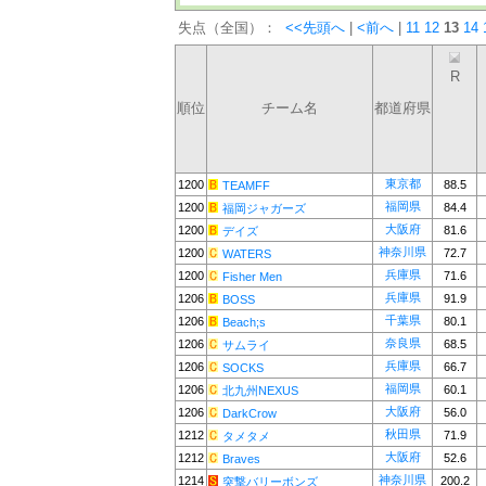
失点（全国）：
<<先頭へ
|
<前へ
|
11
12
13
14
R
順位
チーム名
都道府県
東京都
1200
88.5
TEAMFF
福岡県
1200
84.4
福岡ジャガーズ
大阪府
1200
81.6
デイズ
神奈川県
1200
72.7
WATERS
兵庫県
1200
71.6
Fisher Men
兵庫県
1206
91.9
BOSS
千葉県
1206
80.1
Beach;s
奈良県
1206
68.5
サムライ
兵庫県
1206
66.7
SOCKS
福岡県
1206
60.1
北九州NEXUS
大阪府
1206
56.0
DarkCrow
秋田県
1212
71.9
タメタメ
大阪府
1212
52.6
Braves
神奈川県
1214
200.2
突撃バリーボンズ