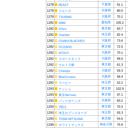
千葉県
1278
91.1
BEAST
兵庫県
1278
80.5
クルーズ
大阪府
1278
70.1
TSUBAKI
愛知県
1282
105.2
NBM
東京都
1282
83.7
97ers
埼玉県
1282
82.4
chariots
大阪府
1282
73.6
OSAKA BLACKIES
東京都
1282
72.5
OCEANS
大阪府
1282
70.1
ATDGY
大阪府
1282
68.0
ラガースタッフ
東京都
1282
61.3
ウルトラ隊
大阪府
1282
59.3
Champs
大阪府
1282
58.4
BlueOceans
埼玉県
1282
52.2
ウーピー
東京都
1293
102.9
ケッシュ
東京都
1293
97.1
東京9arrows
兵庫県
1293
83.2
バックボーンズ
東京都
1293
70.3
Z戦士
埼玉県
1293
55.3
埼玉セブンスターズ
東京都
1293
54.6
TEAM-MITSUWA
神奈川県
1299
75.9
ホワイトマックス