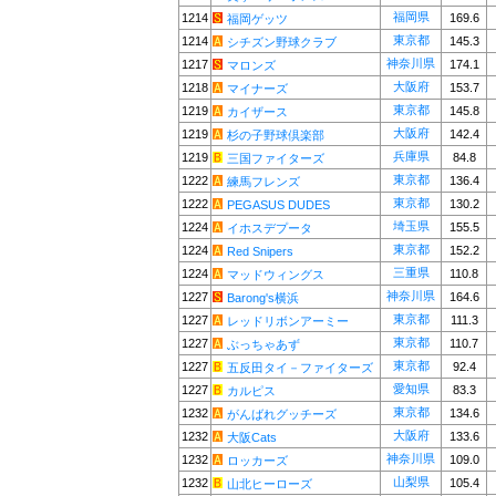
福岡県
1214
169.6
福岡ゲッツ
東京都
1214
145.3
シチズン野球クラブ
神奈川県
1217
174.1
マロンズ
大阪府
1218
153.7
マイナーズ
東京都
1219
145.8
カイザース
大阪府
1219
142.4
杉の子野球倶楽部
兵庫県
1219
84.8
三国ファイターズ
東京都
1222
136.4
練馬フレンズ
東京都
1222
130.2
PEGASUS DUDES
埼玉県
1224
155.5
イホスデプータ
東京都
1224
152.2
Red Snipers
三重県
1224
110.8
マッドウィングス
神奈川県
1227
164.6
Barong's横浜
東京都
1227
111.3
レッドリボンアーミー
東京都
1227
110.7
ぶっちゃあず
東京都
1227
92.4
五反田タイ－ファイターズ
愛知県
1227
83.3
カルピス
東京都
1232
134.6
がんばれグッチーズ
大阪府
1232
133.6
大阪Cats
神奈川県
1232
109.0
ロッカーズ
山梨県
1232
105.4
山北ヒーローズ