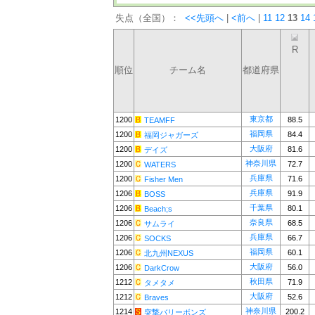
失点（全国）：
<<先頭へ
|
<前へ
|
11
12
13
14
R
順位
チーム名
都道府県
東京都
1200
88.5
TEAMFF
福岡県
1200
84.4
福岡ジャガーズ
大阪府
1200
81.6
デイズ
神奈川県
1200
72.7
WATERS
兵庫県
1200
71.6
Fisher Men
兵庫県
1206
91.9
BOSS
千葉県
1206
80.1
Beach;s
奈良県
1206
68.5
サムライ
兵庫県
1206
66.7
SOCKS
福岡県
1206
60.1
北九州NEXUS
大阪府
1206
56.0
DarkCrow
秋田県
1212
71.9
タメタメ
大阪府
1212
52.6
Braves
神奈川県
1214
200.2
突撃バリーボンズ