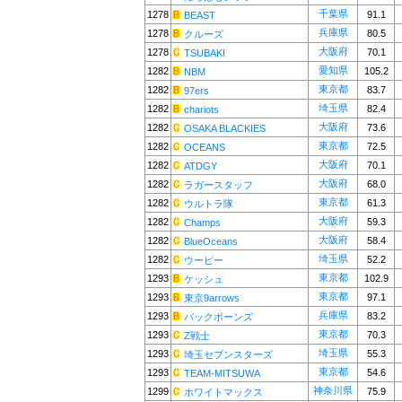
千葉県
1278
91.1
BEAST
兵庫県
1278
80.5
クルーズ
大阪府
1278
70.1
TSUBAKI
愛知県
1282
105.2
NBM
東京都
1282
83.7
97ers
埼玉県
1282
82.4
chariots
大阪府
1282
73.6
OSAKA BLACKIES
東京都
1282
72.5
OCEANS
大阪府
1282
70.1
ATDGY
大阪府
1282
68.0
ラガースタッフ
東京都
1282
61.3
ウルトラ隊
大阪府
1282
59.3
Champs
大阪府
1282
58.4
BlueOceans
埼玉県
1282
52.2
ウーピー
東京都
1293
102.9
ケッシュ
東京都
1293
97.1
東京9arrows
兵庫県
1293
83.2
バックボーンズ
東京都
1293
70.3
Z戦士
埼玉県
1293
55.3
埼玉セブンスターズ
東京都
1293
54.6
TEAM-MITSUWA
神奈川県
1299
75.9
ホワイトマックス