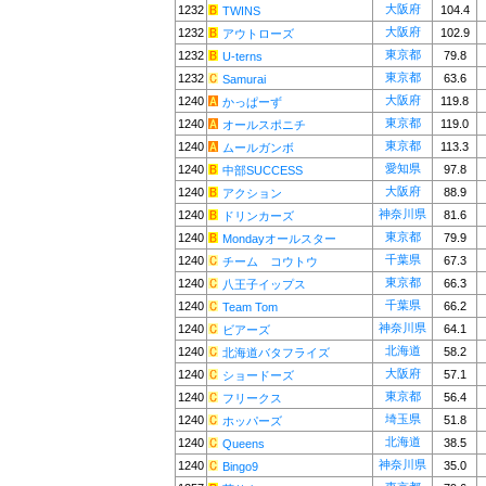
大阪府
1232
104.4
TWINS
大阪府
1232
102.9
アウトローズ
東京都
1232
79.8
U-terns
東京都
1232
63.6
Samurai
大阪府
1240
119.8
かっぱーず
東京都
1240
119.0
オールスポニチ
東京都
1240
113.3
ムールガンボ
愛知県
1240
97.8
中部SUCCESS
大阪府
1240
88.9
アクション
神奈川県
1240
81.6
ドリンカーズ
東京都
1240
79.9
Mondayオールスター
千葉県
1240
67.3
チーム コウトウ
東京都
1240
66.3
八王子イップス
千葉県
1240
66.2
Team Tom
神奈川県
1240
64.1
ビアーズ
北海道
1240
58.2
北海道バタフライズ
大阪府
1240
57.1
ショードーズ
東京都
1240
56.4
フリークス
埼玉県
1240
51.8
ホッパーズ
北海道
1240
38.5
Queens
神奈川県
1240
35.0
Bingo9