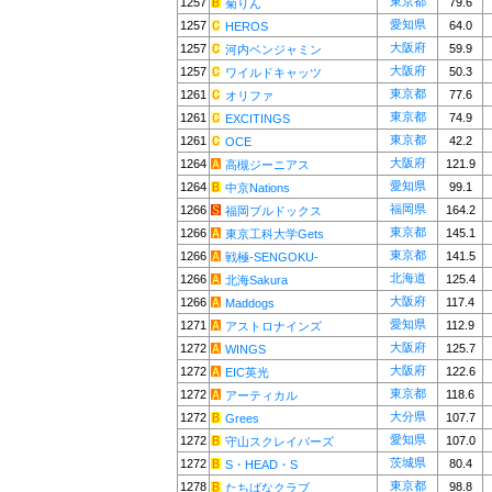
東京都
1257
79.6
菊りん
愛知県
1257
64.0
HEROS
大阪府
1257
59.9
河内ベンジャミン
大阪府
1257
50.3
ワイルドキャッツ
東京都
1261
77.6
オリファ
東京都
1261
74.9
EXCITINGS
東京都
1261
42.2
OCE
大阪府
1264
121.9
高槻ジーニアス
愛知県
1264
99.1
中京Nations
福岡県
1266
164.2
福岡ブルドックス
東京都
1266
145.1
東京工科大学Gets
東京都
1266
141.5
戦極-SENGOKU-
北海道
1266
125.4
北海Sakura
大阪府
1266
117.4
Maddogs
愛知県
1271
112.9
アストロナインズ
大阪府
1272
125.7
WINGS
大阪府
1272
122.6
EIC英光
東京都
1272
118.6
アーティカル
大分県
1272
107.7
Grees
愛知県
1272
107.0
守山スクレイパーズ
茨城県
1272
80.4
S・HEAD・S
東京都
1278
98.8
たちばなクラブ