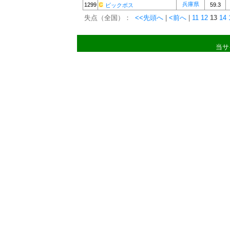
兵庫県
1299
59.3
ビックボス
失点（全国）：
<<先頭へ
|
<前へ
|
11
12
13
14
当サ