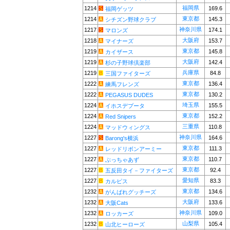
福岡県
1214
169.6
福岡ゲッツ
東京都
1214
145.3
シチズン野球クラブ
神奈川県
1217
174.1
マロンズ
大阪府
1218
153.7
マイナーズ
東京都
1219
145.8
カイザース
大阪府
1219
142.4
杉の子野球倶楽部
兵庫県
1219
84.8
三国ファイターズ
東京都
1222
136.4
練馬フレンズ
東京都
1222
130.2
PEGASUS DUDES
埼玉県
1224
155.5
イホスデプータ
東京都
1224
152.2
Red Snipers
三重県
1224
110.8
マッドウィングス
神奈川県
1227
164.6
Barong's横浜
東京都
1227
111.3
レッドリボンアーミー
東京都
1227
110.7
ぶっちゃあず
東京都
1227
92.4
五反田タイ－ファイターズ
愛知県
1227
83.3
カルピス
東京都
1232
134.6
がんばれグッチーズ
大阪府
1232
133.6
大阪Cats
神奈川県
1232
109.0
ロッカーズ
山梨県
1232
105.4
山北ヒーローズ