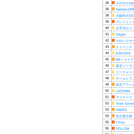
36
さわやかsee
36
Saboten198
38
大阪BUCKS
39
グレイトシ
40
太平洋セメ
41
OKgoo
42
それいけホ
43
ストーンズ
44
B.BOONS
45
MKトライ
46
東京ジーラ
47
リーチャー
48
チームヒラ
49
高石アウト
50
LAZIOMA
51
マリナーズ
52
Team Some
53
HADES
54
名古屋大林
55
T-Five
55
FELLOW