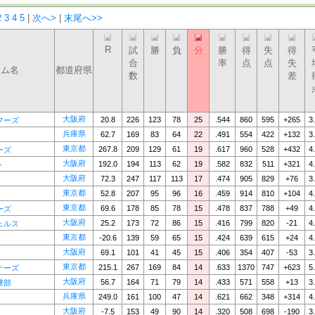
2
3
4
5
|
次へ>
|
末尾へ>>
R
試
勝
負
分
勝
得
失
得
合
率
点
点
失
ーム名
都道府県
数
差
大阪府
20.8
226
123
78
25
.544
860
595
+265
3
フーズ
兵庫県
62.7
169
83
64
22
.491
554
422
+132
3
東京都
267.8
209
129
61
19
.617
960
528
+432
4
ーズ
大阪府
192.0
194
113
62
19
.582
832
511
+321
4
ト
大阪府
72.3
247
117
113
17
.474
905
829
+76
3
東京都
52.8
207
95
96
16
.459
914
810
+104
4
東京都
69.6
178
85
78
15
.478
837
788
+49
4
ーズ
大阪府
25.2
173
72
86
15
.416
799
820
-21
4
ェルス
東京都
-20.6
139
59
65
15
.424
639
615
+24
4
大阪府
69.1
101
41
45
15
.406
354
407
-53
3
東京都
215.1
267
169
84
14
.633
1370
747
+623
5
ナーズ
大阪府
56.7
164
71
79
14
.433
571
558
+13
3
球部
兵庫県
249.0
161
100
47
14
.621
662
348
+314
4
大阪府
-7.5
153
49
90
14
.320
508
698
-190
3