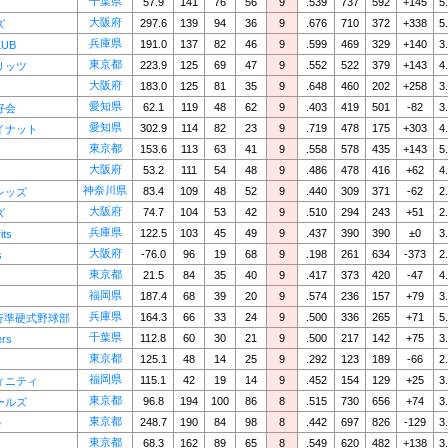
千葉県
57.9
141
76
56
9
.539
737
592
+145
5
大阪府
297.6
139
94
36
9
.676
710
372
+338
5
ズ
兵庫県
191.0
137
82
46
9
.599
469
329
+140
3
LUB
東京都
223.9
125
69
47
9
.552
522
379
+143
4
リッツ
大阪府
183.0
125
81
35
9
.648
460
202
+258
3
愛知県
62.1
119
48
62
9
.403
419
501
-82
3
好会
愛知県
302.9
114
82
23
9
.719
478
175
+303
4
イナット
東京都
153.6
113
63
41
9
.558
578
435
+143
5
大阪府
53.2
111
54
48
9
.486
478
416
+62
4
神奈川県
83.4
109
48
52
9
.440
309
371
-62
2
レッズ
大阪府
74.7
104
53
42
9
.510
294
243
+51
2
ズ
兵庫県
122.5
103
45
49
9
.437
390
390
±0
3
its
大阪府
-76.0
96
19
68
9
.198
261
634
-373
2
s
東京都
21.5
84
35
40
9
.417
373
420
-47
4
福岡県
187.4
68
39
20
9
.574
236
157
+79
3
兵庫県
164.3
66
33
24
9
.500
336
265
+71
5
行準硬式野球部
千葉県
112.8
60
30
21
9
.500
217
142
+75
3
ers
東京都
125.1
48
14
25
9
.292
123
189
-66
2
福岡県
115.1
42
19
14
9
.452
154
129
+25
3
ィニティ
東京都
96.8
194
100
86
8
.515
730
656
+74
3
ールズ
東京都
248.7
190
84
98
8
.442
697
826
-129
3
e
東京都
68.3
162
89
65
8
.549
620
482
+138
3