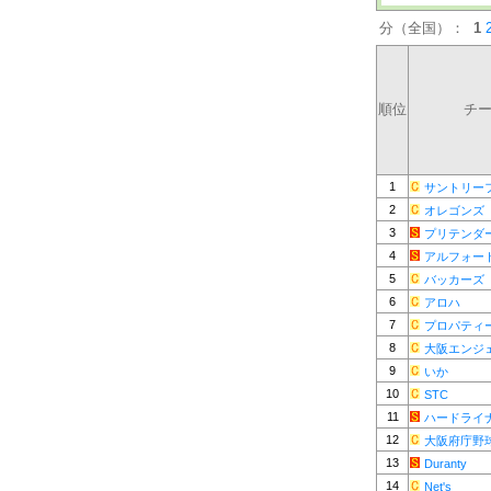
分（全国）：
1
順位
チ
1
サントリー
2
オレゴンズ
3
プリテンダ
4
アルフォー
5
バッカーズ
6
アロハ
7
プロパティ
8
大阪エンジ
9
いか
10
STC
11
ハードライ
12
大阪府庁野
13
Duranty
14
Net's