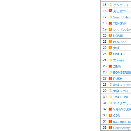
15
ケンウッド
16
芳山堂ゴー
17
SouthUnited
18
TENGVK
19
レッドスター
20
NOVIS
21
BOOBEE
22
大鉄
23
LINE UP
24
21sters
25
ZIMA
26
BOMBER
27
RUSH
28
赤坂フォア
29
大阪スカイ
30
TWO-TWO-
31
アイダブリ
32
V GAMBLE
33
CDN
34
east open s
35
GreenArmy