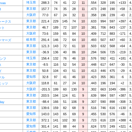
埼玉県
288.3
74
41
22
11
.554
328
195
+133
4
saa
東京都
157.7
74
35
28
11
.473
248
190
+58
3
8
大阪府
77.0
67
24
32
11
.358
196
239
-43
2
東京都
221.4
229
145
74
10
.633
994
597
+397
4
ャークス
東京都
46.7
189
72
107
10
.381
706
843
-137
3
ント
大阪府
73.6
159
65
84
10
.409
712
883
-171
4
岐阜県
291.4
146
72
64
10
.493
507
447
+60
3
ーマーズ
東京都
121.3
143
72
61
10
.503
632
568
+64
4
東京都
-36.9
136
40
86
10
.294
506
725
-219
3
埼玉県
156.4
132
76
46
10
.576
592
411
+181
4
アンフ
東京都
-8.5
116
52
54
10
.448
617
647
-30
5
ス
東京都
50.8
104
43
51
10
.413
446
475
-29
4
ズ
愛知県
32.8
97
41
46
10
.423
355
361
-6
3
ソル
大阪府
118.8
61
27
24
10
.443
196
194
+2
3
ヒッツ
大阪府
-201.5
199
60
130
9
.302
663
1049
-386
3
東京都
203.5
194
124
61
9
.639
984
597
+387
5
東京都
-88.4
166
51
106
9
.307
590
898
-308
3
day
東京都
139.6
159
82
68
9
.516
746
616
+130
4
愛知県
143.0
143
65
69
9
.455
530
576
-46
3
東京都
372.1
141
102
30
9
.723
616
228
+388
4
愛知県
301.4
141
88
44
9
.624
570
249
+321
4