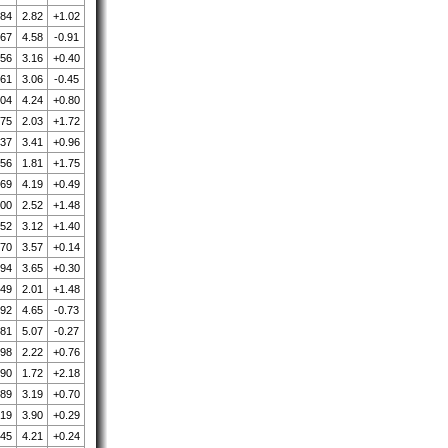
.84
2.82
+1.02
.67
4.58
-0.91
.56
3.16
+0.40
.61
3.06
-0.45
.04
4.24
+0.80
.75
2.03
+1.72
.37
3.41
+0.96
.56
1.81
+1.75
.69
4.19
+0.49
.00
2.52
+1.48
.52
3.12
+1.40
.70
3.57
+0.14
.94
3.65
+0.30
.49
2.01
+1.48
.92
4.65
-0.73
.81
5.07
-0.27
.98
2.22
+0.76
.90
1.72
+2.18
.89
3.19
+0.70
.19
3.90
+0.29
.45
4.21
+0.24