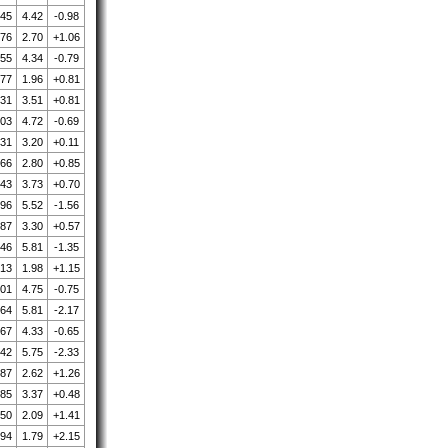
.45
4.42
-0.98
.76
2.70
+1.06
.55
4.34
-0.79
.77
1.96
+0.81
.31
3.51
+0.81
.03
4.72
-0.69
.31
3.20
+0.11
.66
2.80
+0.85
.43
3.73
+0.70
.96
5.52
-1.56
.87
3.30
+0.57
.46
5.81
-1.35
.13
1.98
+1.15
.01
4.75
-0.75
.64
5.81
-2.17
.67
4.33
-0.65
.42
5.75
-2.33
.87
2.62
+1.26
.85
3.37
+0.48
.50
2.09
+1.41
.94
1.79
+2.15