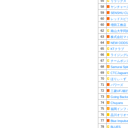
55
リラックス
58
ヤンチャー
59
SENSHU C
60
レッドスピ
60
増田工務店
62
南山大学同
63
株式会社マ
64
NEW ODDS
65
KTクラブ
66
ライジング
67
チームボン
68
Samurai Spir
69
CTCJaguar
70
ほりぃ～ず
71
パワーズ
72
三菱UFJ銀
73
Going Back
74
Chuyans
75
福岡インフ
76
品川オリオ
77
Blue Impuls
78
BLUES