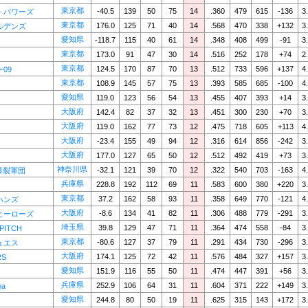
東京都
-40.5
139
50
75
14
.360
479
615
-136
3
・パワーズ
東京都
176.0
125
71
40
14
.568
470
338
+132
3
ルデンズ
愛知県
-118.7
115
40
61
14
.348
408
499
-91
3
東京都
173.0
91
47
30
14
.516
252
178
+74
2
東京都
124.5
170
87
70
13
.512
733
596
+137
4
09
東京都
108.9
145
57
75
13
.393
585
685
-100
4
愛知県
119.0
123
56
54
13
.455
407
393
+14
3
大阪府
142.4
82
37
32
13
.451
300
230
+70
3
大阪府
119.0
162
77
73
12
.475
718
605
+113
4
大阪府
-23.4
155
49
94
12
.316
614
856
-242
3
大阪府
177.0
127
65
50
12
.512
492
419
+73
3
神奈川県
-32.1
121
39
70
12
.322
540
703
-163
4
S爆裂軍団
兵庫県
228.8
192
112
69
11
.583
600
380
+220
3
東京都
37.2
162
58
93
11
.358
649
770
-121
4
ハンズ
大阪府
-8.6
134
41
82
11
.306
488
779
-291
3
ヒーローズ
埼玉県
39.8
129
47
71
11
.364
474
558
-84
3
PITCH
東京都
-80.6
127
37
79
11
.291
434
730
-296
3
ュエス
大阪府
174.1
125
72
42
11
.576
484
327
+157
3
RS
愛知県
151.9
116
55
50
11
.474
447
391
+56
3
兵庫県
252.9
106
64
31
11
.604
371
222
+149
3
ea
愛知県
244.8
80
50
19
11
.625
315
143
+172
3