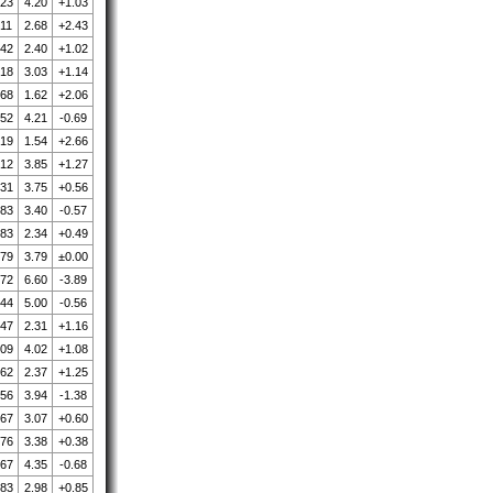
.23
4.20
+1.03
.11
2.68
+2.43
.42
2.40
+1.02
.18
3.03
+1.14
.68
1.62
+2.06
.52
4.21
-0.69
.19
1.54
+2.66
.12
3.85
+1.27
.31
3.75
+0.56
.83
3.40
-0.57
.83
2.34
+0.49
.79
3.79
±0.00
.72
6.60
-3.89
.44
5.00
-0.56
.47
2.31
+1.16
.09
4.02
+1.08
.62
2.37
+1.25
.56
3.94
-1.38
.67
3.07
+0.60
.76
3.38
+0.38
.67
4.35
-0.68
.83
2.98
+0.85