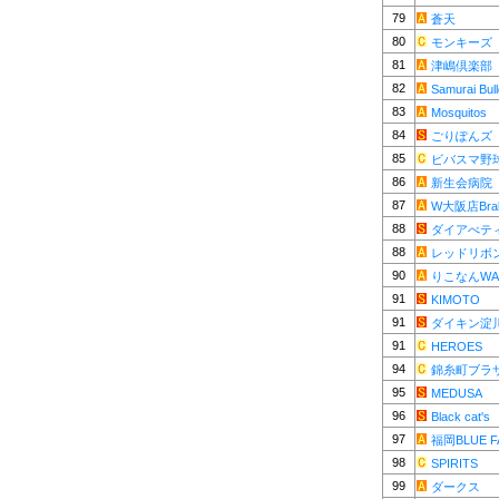
79
蒼天
80
モンキーズ
81
津嶋倶楽部
82
Samurai Bul
83
Mosquitos
84
ごりぽんズ
85
ビバスマ野
86
新生会病院
87
W大阪店Brab
88
ダイアべテ
88
レッドリボ
90
りこなんWA
91
KIMOTO
91
ダイキン淀
91
HEROES
94
錦糸町ブラ
95
MEDUSA
96
Black cat's
97
福岡BLUE F
98
SPIRITS
99
ダークス