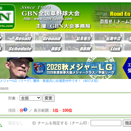
26秋メジャーLG（リーグ）優待・新規共に出場受付中です！（8/17〆切）
8/05
対象：
項目：
分
／
表示範囲：
1位
－
100位
指定なし
チームを指定する（チームID：
ム