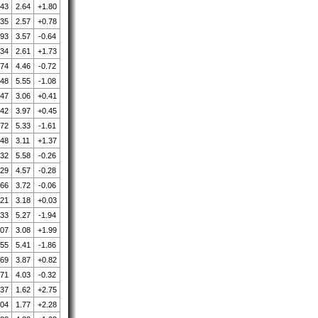
.43
2.64
+1.80
.35
2.57
+0.78
.93
3.57
-0.64
.34
2.61
+1.73
.74
4.46
-0.72
.48
5.55
-1.08
.47
3.06
+0.41
.42
3.97
+0.45
.72
5.33
-1.61
.48
3.11
+1.37
.32
5.58
-0.26
.29
4.57
-0.28
.66
3.72
-0.06
.21
3.18
+0.03
.33
5.27
-1.94
.07
3.08
+1.99
.55
5.41
-1.86
.69
3.87
+0.82
.71
4.03
-0.32
.37
1.62
+2.75
.04
1.77
+2.28