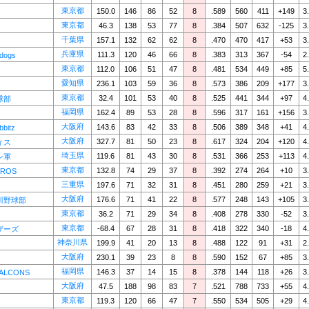
東京都
150.0
146
86
52
8
.589
560
411
+149
3
東京都
46.3
138
53
77
8
.384
507
632
-125
3
千葉県
157.1
132
62
62
8
.470
470
417
+53
3
兵庫県
111.3
120
46
66
8
.383
313
367
-54
2
ldogs
東京都
112.0
106
51
47
8
.481
534
449
+85
5
愛知県
236.1
103
59
36
8
.573
386
209
+177
3
東京都
32.4
101
53
40
8
.525
441
344
+97
4
球部
福岡県
162.4
89
53
28
8
.596
317
161
+156
3
大阪府
143.6
83
42
33
8
.506
389
348
+41
4
bitz
大阪府
327.7
81
50
23
8
.617
324
204
+120
4
ィス
埼玉県
119.6
81
43
30
8
.531
366
253
+113
4
ン軍
東京都
132.8
74
29
37
8
.392
274
264
+10
3
ROS
三重県
197.6
71
32
31
8
.451
280
259
+21
3
大阪府
176.6
71
41
22
8
.577
248
143
+105
3
川野球部
東京都
36.2
71
29
34
8
.408
278
330
-52
3
東京都
-68.4
67
28
31
8
.418
322
340
-18
4
ザーズ
神奈川県
199.9
41
20
13
8
.488
122
91
+31
2
大阪府
230.1
39
23
8
8
.590
152
67
+85
3
福岡県
146.3
37
14
15
8
.378
144
118
+26
3
ALCONS
大阪府
47.5
188
98
83
7
.521
788
733
+55
4
東京都
119.3
120
66
47
7
.550
534
505
+29
4