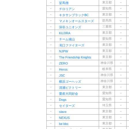
－
東京都
－
娑馬僧
－
愛知県
－
チロリアン
－
東京都
－
キタサンブラックBC
－
群馬県
－
マメキンオールスターズ
－
三重県
－
深谷ユニオンズ
－
東京都
－
KUJIRA
－
愛知県
－
チーム城山
－
東京都
－
滝口ファイターズ
－
東京都
－
NJPW
－
東京都
－
The Friendship Knights
－
神奈川県
－
ZERO
－
岐阜県
－
Heros
－
神奈川県
－
JSC
－
神奈川県
－
横浜ゴーヘッズ
－
東京都
－
清瀬ビクトリー
－
愛知県
－
愛産大同好会
－
愛知県
－
Dogs
－
埼玉県
－
セイターズ
－
東京都
－
slave
－
東京都
－
NEXUS
－
東京都
－
be bbc