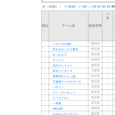
分（全国）：
<<先頭へ
|
<前へ
|
40
41
42
43
44
R
順位
チーム名
都道府県
－
愛知県
－
トロピカルBW
－
東京都
－
富士ゼロックス東京
－
東京都
－
おっさんズ
－
静岡県
－
タークス
－
愛知県
－
天白クレイジー
－
大阪府
－
菅北リーダース
－
埼玉県
－
草野球チーム（仮）
－
東京都
－
千葉県オールスターズ
－
埼玉県
－
パロリン
－
岐阜県
－
ズィ・ぴーなっつ
－
東京都
－
チームイルミ
－
東京都
－
一発屋
－
福岡県
－
ABLAZE
－
愛知県
－
もののふヤンキース