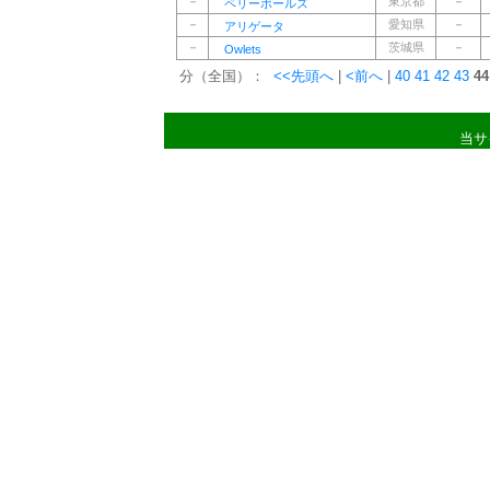
－
東京都
－
ペリーボールズ
－
愛知県
－
アリゲータ
－
茨城県
－
Owlets
分（全国）：
<<先頭へ
|
<前へ
|
40
41
42
43
44
当サ