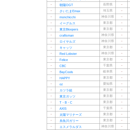
－
長野県
－
朝陽OGT
－
埼玉県
－
さいたまEmax
－
神奈川県
－
monchicchi
－
東京都
－
イーグルス
－
東京都
－
東京Bloopers
－
神奈川県
－
craftsman
－
神奈川県
－
ロイヤルズ
－
東京都
－
キャッツ
－
神奈川県
－
Red Lobster
－
東京都
－
Felice
－
千葉県
－
CBC
－
岐阜県
－
BayCools
－
東京都
－
HAPPY
－
愛知県
－
oz
－
東京都
－
カツラ組
－
東京都
－
東京ガッツ
－
東京都
－
T・B・C
－
千葉県
－
AXIS
－
東京都
－
太陽マリナーズ
－
東京都
－
糸魚川ガリー
－
神奈川県
－
エスメラルダス