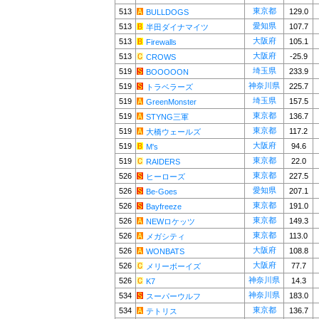
東京都
513
129.0
BULLDOGS
愛知県
513
107.7
半田ダイナマイツ
大阪府
513
105.1
Firewalls
大阪府
513
-25.9
CROWS
埼玉県
519
233.9
BOOOOON
神奈川県
519
225.7
トラベラーズ
埼玉県
519
157.5
GreenMonster
東京都
519
136.7
STYNG三軍
東京都
519
117.2
大橋ウェールズ
大阪府
519
94.6
M's
東京都
519
22.0
RAIDERS
東京都
526
227.5
ヒーローズ
愛知県
526
207.1
Be-Goes
東京都
526
191.0
Bayfreeze
東京都
526
149.3
NEWロケッツ
東京都
526
113.0
メガシティ
大阪府
526
108.8
WONBATS
大阪府
526
77.7
メリーボーイズ
神奈川県
526
14.3
K7
神奈川県
534
183.0
スーパーウルフ
東京都
534
136.7
テトリス