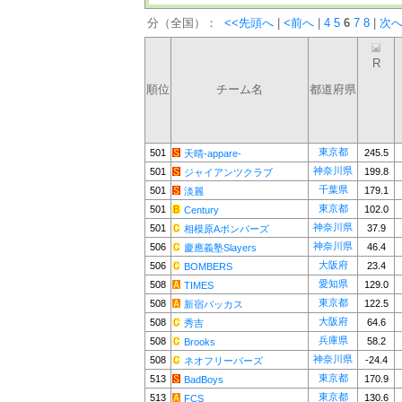
分（全国）：
<<先頭へ
|
<前へ
|
4
5
6
7
8
|
次へ
R
順位
チーム名
都道府県
東京都
501
245.5
天晴-appare-
神奈川県
501
199.8
ジャイアンツクラブ
千葉県
501
179.1
淡麗
東京都
501
102.0
Century
神奈川県
501
37.9
相模原Aボンバーズ
神奈川県
506
46.4
慶應義塾Slayers
大阪府
506
23.4
BOMBERS
愛知県
508
129.0
TIMES
東京都
508
122.5
新宿バッカス
大阪府
508
64.6
秀吉
兵庫県
508
58.2
Brooks
神奈川県
508
-24.4
ネオフリーバーズ
東京都
513
170.9
BadBoys
東京都
513
130.6
FCS