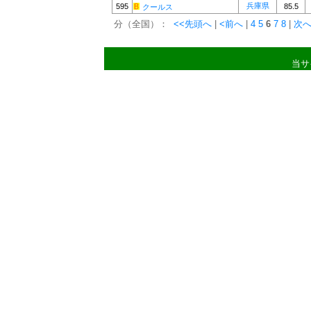
兵庫県
595
85.5
クールス
分（全国）：
<<先頭へ
|
<前へ
|
4
5
6
7
8
|
次へ
当サ