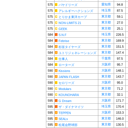
愛知県
575
94.8
パヤドリーズ
埼玉県
575
87.5
アレルギーハクションズ
東京都
575
59.1
とりかま東洋カープ
東京都
575
27.0
NON-LIMITS 21
東京都
575
25.1
GEEK
埼玉県
584
226.5
S.N.F
東京都
584
169.9
Febrise
東京都
584
151.5
杉並タイヤーズ
東京都
584
147.4
ユトリジェネレーションズ
千葉県
584
97.5
仕事人
大阪府
584
95.7
ローターズ
大阪府
590
148.1
Kissions
東京都
590
143.7
JAPAN FLASH
大阪府
590
95.0
セロリーズ
東京都
590
71.2
Modulars
東京都
590
32.1
KOUNOHARA
大阪府
595
171.7
G Dream
埼玉県
595
170.4
ザ・ダイナマイツ
大阪府
595
153.3
TEPPEN
東京都
595
146.0
SEALs
東京都
595
130.5
松尾会野球部