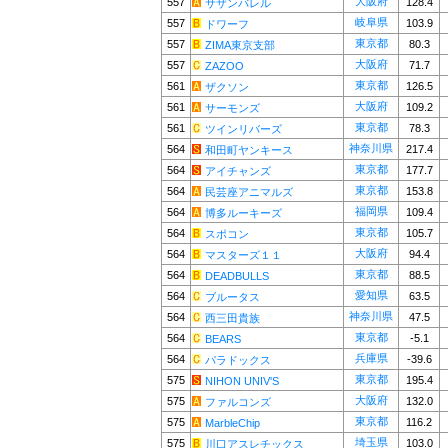
大阪府
557
128.4
サザンバレル
岐阜県
557
103.9
ドワーフ
東京都
557
80.3
ZIMA東京支部
大阪府
557
71.7
ZAZOO
東京都
561
126.5
ザクソン
大阪府
561
109.2
サーモンズ
東京都
561
78.3
ツインリバーズ
神奈川県
564
217.4
和田町ヤンキース
東京都
564
177.7
アイチャンズ
東京都
564
153.8
民芸座アニマルズ
福岡県
564
109.4
博多ルーキーズ
東京都
564
105.7
スポコン
大阪府
564
94.4
マスターズ１１
東京都
564
88.5
DEADBULLS
愛知県
564
63.5
ブルータス
神奈川県
564
47.5
西三田貴族
東京都
564
-5.1
BEARS
兵庫県
564
-39.6
パラドックス
東京都
575
195.4
NIHON UNIV'S
大阪府
575
132.0
ファルコンズ
東京都
575
116.2
MarbleChip
埼玉県
575
103.0
川口アスレチックス