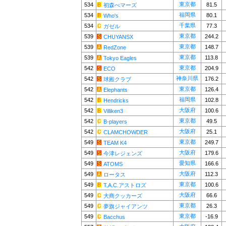
東京都
534
81.5
初森べマーズ
福岡県
534
80.1
Who's
千葉県
534
77.3
ガゼル
東京都
539
244.2
CHUYANSX
東京都
539
148.7
RedZone
東京都
539
113.8
Tokyo Eagles
東京都
542
204.9
ECO
神奈川県
542
176.2
球殿クラブ
東京都
542
126.4
Elephants
福岡県
542
102.8
Hendricks
大阪府
542
100.6
Villiken3
東京都
542
49.5
B-players
大阪府
542
25.1
CLAMCHOWDER
東京都
549
249.7
TEAM K4
大阪府
549
179.6
今津レジェンズ
愛知県
549
166.6
ATOMS
大阪府
549
112.3
ロータス
東京都
549
100.6
T.A.C.アストロズ
大阪府
549
66.6
大商クッカーズ
東京都
549
26.3
夢旗ジャイアンツ
東京都
549
-16.9
Bacchus