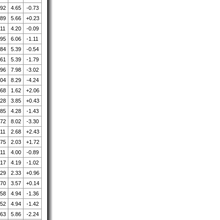
.92
4.65
-0.73
.89
5.66
+0.23
.11
4.20
-0.09
.95
6.06
-1.11
.84
5.39
-0.54
.61
5.39
-1.79
.96
7.98
-3.02
.04
8.29
-4.24
.68
1.62
+2.06
.28
3.85
+0.43
.85
4.28
-1.43
.72
8.02
-3.30
.11
2.68
+2.43
.75
2.03
+1.72
.11
4.00
-0.89
.17
4.19
-1.02
.29
2.33
+0.96
.70
3.57
+0.14
.58
4.94
-1.36
.52
4.94
-1.42
.63
5.86
-2.24