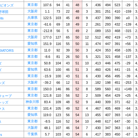
東京都
107.6
94
41
48
5
.436
494
523
-29
5
ーピオンズ
大阪府
1.1
73
22
48
3
.301
251
410
-159
3
野球団
兵庫県
122.5
103
45
49
9
.437
390
390
±0
3
its
東京都
-61.6
69
18
49
2
.261
293
432
-139
4
東京都
-212.8
56
5
49
2
.089
153
468
-315
2
大阪府
177.0
127
65
50
12
.512
492
419
+73
3
愛知県
151.9
116
55
50
11
.474
447
391
+56
3
東京都
11.0
92
39
50
3
.424
353
458
-105
3
DIATORS
東京都
-8.6
81
26
50
5
.321
321
458
-137
3
東京都
50.8
104
43
51
10
.413
446
475
-29
4
ズ
愛知県
63.6
100
46
51
3
.460
426
441
-15
4
ズ
東京都
-15.9
100
43
51
6
.430
456
495
-39
4
大阪府
-39.2
66
12
51
3
.182
198
451
-253
3
ンズ
東京都
150.0
146
86
52
8
.589
560
411
+149
3
東京都
121.8
110
56
52
2
.509
454
429
+25
4
ウェーブ
神奈川県
83.4
109
48
52
9
.440
309
371
-62
2
レッズ
東京都
101.4
105
49
52
4
.467
405
469
-64
3
クス
愛知県
119.0
123
56
54
13
.455
407
393
+14
3
東京都
-8.5
116
52
54
10
.448
617
647
-30
5
ス
大阪府
48.1
107
46
54
7
.430
347
363
-16
3
千葉県
5.7
103
43
54
6
.417
383
450
-67
3
rs