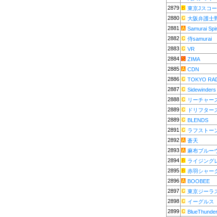
2879
東京Jスコ
2880
大阪弁護士
2881
Samurai Spir
2882
侍samurai
2883
VR
2884
ZIMA
2885
CDN
2886
TOKYO RA
2887
Sidewinders
2888
リーチャー
2889
ドリフター
2889
BLENDS
2891
ラフストー
2892
蒼天
2893
麻布ブルー
2894
ライジング
2895
赤羽シャー
2896
BOOBEE
2897
東京ジーラ
2898
イーグルス
2899
BlueThunde