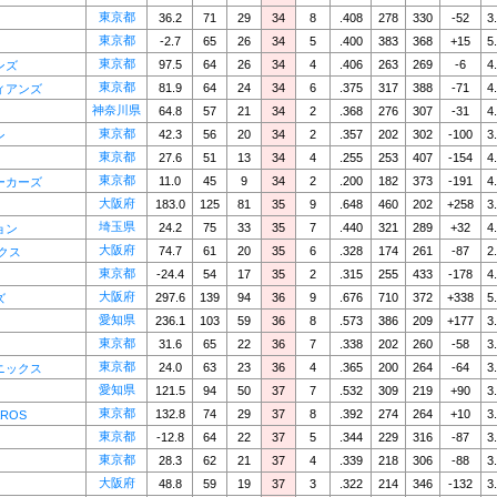
東京都
36.2
71
29
34
8
.408
278
330
-52
3
東京都
-2.7
65
26
34
5
.400
383
368
+15
5
東京都
97.5
64
26
34
4
.406
263
269
-6
4
ンズ
東京都
81.9
64
24
34
6
.375
317
388
-71
4
ィアンズ
神奈川県
64.8
57
21
34
2
.368
276
307
-31
4
東京都
42.3
56
20
34
2
.357
202
302
-100
3
ン
東京都
27.6
51
13
34
4
.255
253
407
-154
4
東京都
11.0
45
9
34
2
.200
182
373
-191
4
ーカーズ
大阪府
183.0
125
81
35
9
.648
460
202
+258
3
埼玉県
24.2
75
33
35
7
.440
321
289
+32
4
ョン
大阪府
74.7
61
20
35
6
.328
174
261
-87
2
クス
東京都
-24.4
54
17
35
2
.315
255
433
-178
4
大阪府
297.6
139
94
36
9
.676
710
372
+338
5
ズ
愛知県
236.1
103
59
36
8
.573
386
209
+177
3
東京都
31.6
65
22
36
7
.338
202
260
-58
3
東京都
24.0
63
23
36
4
.365
200
264
-64
3
ニックス
愛知県
121.5
94
50
37
7
.532
309
219
+90
3
東京都
132.8
74
29
37
8
.392
274
264
+10
3
ROS
東京都
-12.8
64
22
37
5
.344
229
316
-87
3
東京都
28.3
62
21
37
4
.339
218
306
-88
3
大阪府
48.8
59
19
37
3
.322
214
346
-132
3