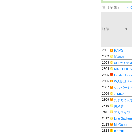
負（全国）：
<
順位
チ
2801
RAMS
2802
悶zet's
2803
SUPER MO
2804
MAD DOGS
2805
Hustle Japa
2806
W大阪店Brab
2807
シルバーキ
2808
J-KIDS
2809
たまちゃん
2810
風来坊
2811
アカネッツ
2812
Line Backer
2813
McQueen
2814
B-UNIT