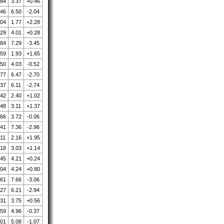
.84
3.37
+0.46
.46
6.50
-2.04
.04
1.77
+2.28
.29
4.01
+0.28
.84
7.29
-3.45
.59
1.93
+1.65
.50
4.03
-0.52
.77
6.47
-2.70
.37
6.11
-2.74
.42
2.40
+1.02
.48
3.11
+1.37
.66
3.72
-0.06
.41
7.36
-2.96
.11
2.16
+1.95
.18
3.03
+1.14
.45
4.21
+0.24
.04
4.24
+0.80
.61
7.66
-3.06
.27
6.21
-2.94
.31
3.75
+0.56
.59
4.96
-0.37
.01
5.08
-1.07