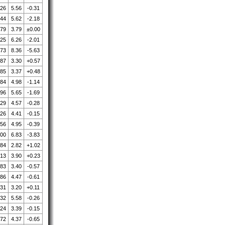
.26
5.56
-0.31
.44
5.62
-2.18
.79
3.79
±0.00
.25
6.26
-2.01
.73
8.36
-5.63
.87
3.30
+0.57
.85
3.37
+0.48
.84
4.98
-1.14
.96
5.65
-1.69
.29
4.57
-0.28
.26
4.41
-0.15
.56
4.95
-0.39
.00
6.83
-3.83
.84
2.82
+1.02
.13
3.90
+0.23
.83
3.40
-0.57
.86
4.47
-0.61
.31
3.20
+0.11
.32
5.58
-0.26
.24
3.39
-0.15
.72
4.37
-0.65