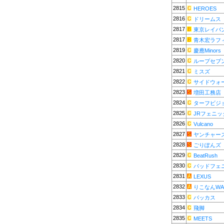
2815
HEROES
2816
ドリームス
2817
東京レイバ
2817
青木宏ラフ
2819
慶應Minors
2820
ループセブ
2821
ミスズ
2822
サイドウォ
2823
増田工務店
2824
ターフビジ
2825
JRフェニッ
2826
Vulcano
2827
ヤンチャー
2828
ごりぽんズ
2829
BeatRush
2830
バッドフェ
2831
LEXUS
2832
りこなんWA
2833
バッカス
2834
飛脚
2835
MEETS