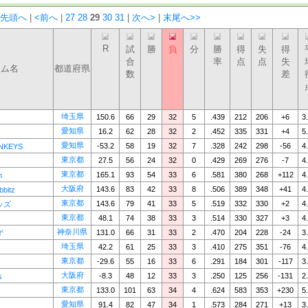
<先頭へ
|
<前へ
|
27
28
29
30
31
|
次へ>
|
末尾へ>>
R
試
勝
負
分
勝
得
失
得
合
率
点
点
失
ーム名
都道府県
数
差
埼玉県
150.6
66
29
32
5
.439
212
206
+6
3
愛知県
16.2
62
28
32
2
.452
335
331
+4
5
愛知県
-53.2
58
19
32
7
.328
242
298
-56
4
NKEYS
東京都
27.5
56
24
32
0
.429
269
276
-7
4
東京都
165.1
93
54
33
6
.581
380
268
+112
4
n
大阪府
143.6
83
42
33
8
.506
389
348
+41
4
bitz
東京都
143.6
79
41
33
5
.519
332
330
+2
4
ッズ
東京都
48.1
74
38
33
3
.514
330
327
+3
4
神奈川県
131.0
66
31
33
2
.470
204
228
-24
3
ず
埼玉県
42.2
61
25
33
3
.410
275
351
-76
4
東京都
-29.6
55
16
33
6
.291
184
301
-117
3
大阪府
-8.3
48
12
33
3
.250
125
256
-131
2
s
東京都
133.0
101
63
34
4
.624
583
353
+230
5
愛知県
91.4
82
47
34
1
.573
284
271
+13
3