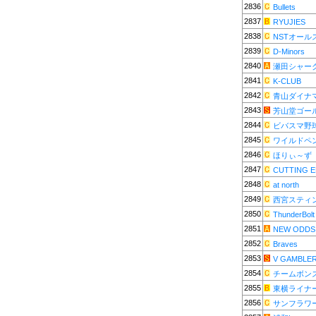
2836
Bullets
2837
RYUJIES
2838
NSTオール
2839
D-Minors
2840
瀬田シャー
2841
K-CLUB
2842
青山ダイナ
2843
芳山堂ゴー
2844
ビバスマ野
2845
ワイルドペ
2846
ほりぃ～ず
2847
CUTTING 
2848
at north
2849
西宮スティ
2850
ThunderBolt
2851
NEW ODDS
2852
Braves
2853
V GAMBLE
2854
チームボン
2855
東横ライナ
2856
サンフラワ