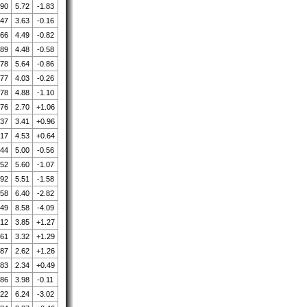
.90
5.72
-1.83
.47
3.63
-0.16
.66
4.49
-0.82
.89
4.48
-0.58
.78
5.64
-0.86
.77
4.03
-0.26
.78
4.88
-1.10
.76
2.70
+1.06
.37
3.41
+0.96
.17
4.53
+0.64
.44
5.00
-0.56
.52
5.60
-1.07
.92
5.51
-1.58
.58
6.40
-2.82
.49
8.58
-4.09
.12
3.85
+1.27
.61
3.32
+1.29
.87
2.62
+1.26
.83
2.34
+0.49
.86
3.98
-0.11
.22
6.24
-3.02