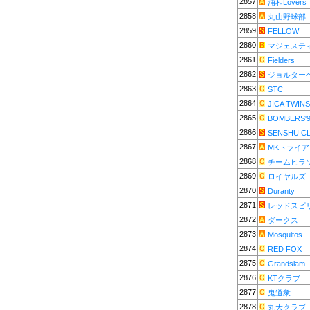
2857
浦和Lovers
2858
丸山野球部
2859
FELLOW
2860
マジェステ
2861
Fielders
2862
ジョルター
2863
STC
2864
JICA TWINS
2865
BOMBERS'
2866
SENSHU C
2867
MKトライ
2868
チームヒラ
2869
ロイヤルズ
2870
Duranty
2871
レッドスピ
2872
ダークス
2873
Mosquitos
2874
RED FOX
2875
Grandslam
2876
KTクラブ
2877
鬼道衆
2878
丸大クラブ