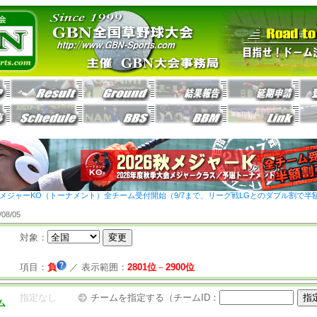
26秋メジャーKO（トーナメント）全チーム受付開始（9/7まで、リーグ戦LGとのダブル割で半
8/05
対象：
項目：
負
／
表示範囲：
2801位
－
2900位
指定なし
チームを指定する（チームID：
ム