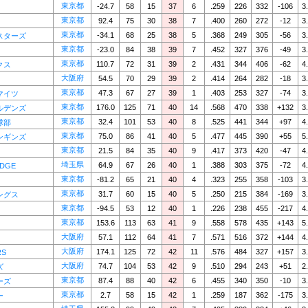
東京都
-24.7
58
15
37
6
.259
226
332
-106
3
東京都
92.4
75
30
38
7
.400
260
272
-12
3
東京都
-34.1
68
25
38
5
.368
249
305
-56
3
スターズ
東京都
-23.0
84
38
39
7
.452
327
376
-49
3
東京都
110.7
72
31
39
2
.431
344
406
-62
4
クス
大阪府
54.5
70
29
39
2
.414
264
282
-18
3
東京都
47.3
67
27
39
1
.403
253
327
-74
3
マイツ
東京都
176.0
125
71
40
14
.568
470
338
+132
3
ルデンズ
東京都
32.4
101
53
40
8
.525
441
344
+97
4
球部
東京都
75.0
86
41
40
5
.477
445
390
+55
5
ンギンズ
東京都
21.5
84
35
40
9
.417
373
420
-47
4
埼玉県
64.9
67
26
40
1
.388
303
375
-72
4
EDGE
東京都
-81.2
65
21
40
4
.323
255
358
-103
3
東京都
31.7
60
15
40
5
.250
215
384
-169
3
ングス
東京都
-94.5
53
12
40
1
.226
238
455
-217
4
東京都
153.6
113
63
41
9
.558
578
435
+143
5
大阪府
57.1
112
64
41
7
.571
516
372
+144
4
大阪府
174.1
125
72
42
11
.576
484
327
+157
3
RS
大阪府
74.7
104
53
42
9
.510
294
243
+51
2
ズ
東京都
87.4
88
40
42
6
.455
340
350
-10
3
ーズ
東京都
2.7
58
15
42
1
.259
187
362
-175
3
ー