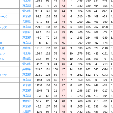
埼玉県
155.3
99
49
43
7
.495
380
334
+46
3
東京都
128.9
76
26
43
7
.342
339
494
-155
4
愛知県
301.4
141
88
44
9
.624
570
249
+321
4
東京都
81.1
102
52
44
6
.510
438
409
+29
4
ィーズ
兵庫県
-97.1
55
11
44
0
.200
211
401
-190
3
東京都
229.3
138
87
45
6
.630
495
267
+228
3
ヘッズ
大阪府
69.1
101
41
45
15
.406
354
407
-53
3
東京都
-4.0
70
24
45
1
.343
264
453
-189
3
東京都
5.8
65
19
45
1
.292
219
397
-178
3
98
兵庫県
191.0
137
82
46
9
.599
469
329
+140
3
LUB
埼玉県
156.4
132
76
46
10
.576
592
411
+181
4
アンフ
愛知県
32.8
97
41
46
10
.423
355
361
-6
3
ソル
愛知県
-41.2
74
24
46
4
.324
326
545
-219
4
兵庫県
249.0
161
100
47
14
.621
662
348
+314
4
東京都
223.9
125
69
47
9
.552
522
379
+143
4
リッツ
東京都
119.3
120
66
47
7
.550
534
505
+29
4
東京都
112.0
106
51
47
8
.481
534
449
+85
5
東京都
-20.5
71
21
47
3
.296
327
544
-217
4
東京都
9.3
66
18
47
1
.273
216
410
-194
3
大阪府
53.2
111
54
48
9
.486
478
416
+62
4
東京都
46.8
107
54
48
5
.505
491
531
-40
4
大阪府
-13.6
95
41
48
6
.432
381
483
-102
4