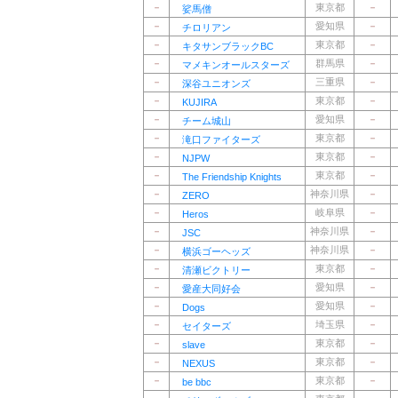
－
東京都
－
娑馬僧
－
愛知県
－
チロリアン
－
東京都
－
キタサンブラックBC
－
群馬県
－
マメキンオールスターズ
－
三重県
－
深谷ユニオンズ
－
東京都
－
KUJIRA
－
愛知県
－
チーム城山
－
東京都
－
滝口ファイターズ
－
東京都
－
NJPW
－
東京都
－
The Friendship Knights
－
神奈川県
－
ZERO
－
岐阜県
－
Heros
－
神奈川県
－
JSC
－
神奈川県
－
横浜ゴーヘッズ
－
東京都
－
清瀬ビクトリー
－
愛知県
－
愛産大同好会
－
愛知県
－
Dogs
－
埼玉県
－
セイターズ
－
東京都
－
slave
－
東京都
－
NEXUS
－
東京都
－
be bbc