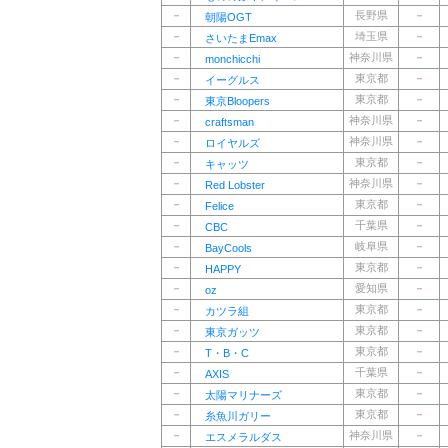
－
長野県
－
朝陽OGT
－
埼玉県
－
さいたまEmax
－
神奈川県
－
monchicchi
－
東京都
－
イーグルス
－
東京都
－
東京Bloopers
－
神奈川県
－
craftsman
－
神奈川県
－
ロイヤルズ
－
東京都
－
キャッツ
－
神奈川県
－
Red Lobster
－
東京都
－
Felice
－
千葉県
－
CBC
－
岐阜県
－
BayCools
－
東京都
－
HAPPY
－
愛知県
－
oz
－
東京都
－
カツラ組
－
東京都
－
東京ガッツ
－
東京都
－
T・B・C
－
千葉県
－
AXIS
－
東京都
－
太陽マリナーズ
－
東京都
－
糸魚川ガリー
－
神奈川県
－
エスメラルダス