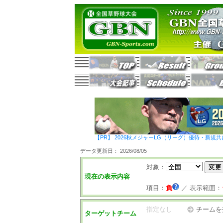
【PR】 2026秋メジャーLG（リーグ）優待・新規共
データ更新日： 2026/08/05
対象：
現在の表示内容
項目：
負
／
表示範囲：
指定なし
チームを
ターゲットチーム