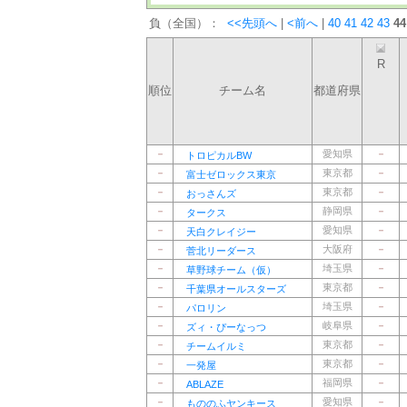
負（全国）：
<<先頭へ
|
<前へ
|
40
41
42
43
44
R
順位
チーム名
都道府県
－
愛知県
－
トロピカルBW
－
東京都
－
富士ゼロックス東京
－
東京都
－
おっさんズ
－
静岡県
－
タークス
－
愛知県
－
天白クレイジー
－
大阪府
－
菅北リーダース
－
埼玉県
－
草野球チーム（仮）
－
東京都
－
千葉県オールスターズ
－
埼玉県
－
パロリン
－
岐阜県
－
ズィ・ぴーなっつ
－
東京都
－
チームイルミ
－
東京都
－
一発屋
－
福岡県
－
ABLAZE
－
愛知県
－
もののふヤンキース