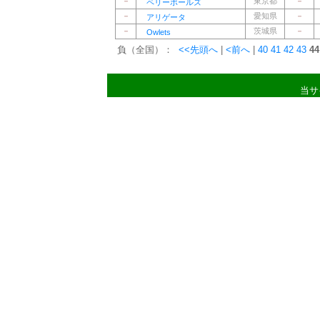
－
東京都
－
ペリーボールズ
－
愛知県
－
アリゲータ
－
茨城県
－
Owlets
負（全国）：
<<先頭へ
|
<前へ
|
40
41
42
43
44
当サ