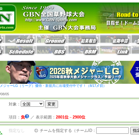
26秋メジャーLG（リーグ）優待・新規共に出場受付中です！（8/17〆切）
8/05
対象：
項目：
負
／
表示範囲：
2801位
－
2900位
指定なし
チームを指定する（チームID：
ム