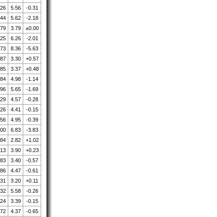
.26
5.56
-0.31
.44
5.62
-2.18
.79
3.79
±0.00
.25
6.26
-2.01
.73
8.36
-5.63
.87
3.30
+0.57
.85
3.37
+0.48
.84
4.98
-1.14
.96
5.65
-1.69
.29
4.57
-0.28
.26
4.41
-0.15
.56
4.95
-0.39
.00
6.83
-3.83
.84
2.82
+1.02
.13
3.90
+0.23
.83
3.40
-0.57
.86
4.47
-0.61
.31
3.20
+0.11
.32
5.58
-0.26
.24
3.39
-0.15
.72
4.37
-0.65