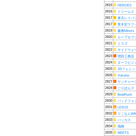
2815
HEROES
2816
ドリームス
2817
東京レイバ
2817
青木宏ラフ
2819
慶應Minors
2820
ループセブ
2821
ミスズ
2822
サイドウォ
2823
増田工務店
2824
ターフビジ
2825
JRフェニッ
2826
Vulcano
2827
ヤンチャー
2828
ごりぽんズ
2829
BeatRush
2830
バッドフェ
2831
LEXUS
2832
りこなんWA
2833
バッカス
2834
飛脚
2835
MEETS