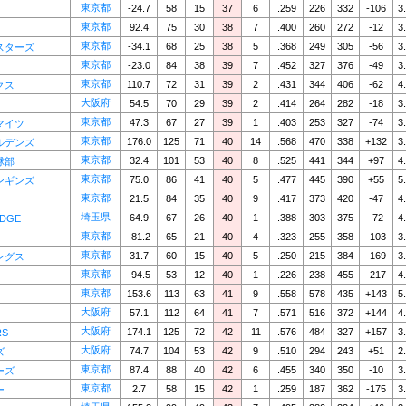
東京都
-24.7
58
15
37
6
.259
226
332
-106
3
東京都
92.4
75
30
38
7
.400
260
272
-12
3
東京都
-34.1
68
25
38
5
.368
249
305
-56
3
スターズ
東京都
-23.0
84
38
39
7
.452
327
376
-49
3
東京都
110.7
72
31
39
2
.431
344
406
-62
4
クス
大阪府
54.5
70
29
39
2
.414
264
282
-18
3
東京都
47.3
67
27
39
1
.403
253
327
-74
3
マイツ
東京都
176.0
125
71
40
14
.568
470
338
+132
3
ルデンズ
東京都
32.4
101
53
40
8
.525
441
344
+97
4
球部
東京都
75.0
86
41
40
5
.477
445
390
+55
5
ンギンズ
東京都
21.5
84
35
40
9
.417
373
420
-47
4
埼玉県
64.9
67
26
40
1
.388
303
375
-72
4
EDGE
東京都
-81.2
65
21
40
4
.323
255
358
-103
3
東京都
31.7
60
15
40
5
.250
215
384
-169
3
ングス
東京都
-94.5
53
12
40
1
.226
238
455
-217
4
東京都
153.6
113
63
41
9
.558
578
435
+143
5
大阪府
57.1
112
64
41
7
.571
516
372
+144
4
大阪府
174.1
125
72
42
11
.576
484
327
+157
3
RS
大阪府
74.7
104
53
42
9
.510
294
243
+51
2
ズ
東京都
87.4
88
40
42
6
.455
340
350
-10
3
ーズ
東京都
2.7
58
15
42
1
.259
187
362
-175
3
ー