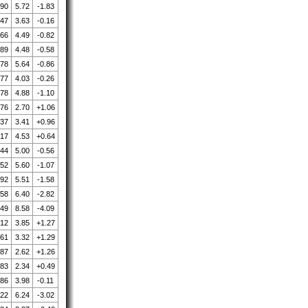
.90
5.72
-1.83
.47
3.63
-0.16
.66
4.49
-0.82
.89
4.48
-0.58
.78
5.64
-0.86
.77
4.03
-0.26
.78
4.88
-1.10
.76
2.70
+1.06
.37
3.41
+0.96
.17
4.53
+0.64
.44
5.00
-0.56
.52
5.60
-1.07
.92
5.51
-1.58
.58
6.40
-2.82
.49
8.58
-4.09
.12
3.85
+1.27
.61
3.32
+1.29
.87
2.62
+1.26
.83
2.34
+0.49
.86
3.98
-0.11
.22
6.24
-3.02