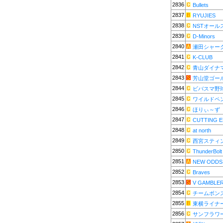
2836
Bullets
2837
RYUJIES
2838
NSTオール
2839
D-Minors
2840
瀬田シャー
2841
K-CLUB
2842
青山ダイナ
2843
芳山堂ゴー
2844
ビバスマ野
2845
ワイルドペ
2846
ほりぃ～ず
2847
CUTTING 
2848
at north
2849
西宮スティ
2850
ThunderBolt
2851
NEW ODDS
2852
Braves
2853
V GAMBLE
2854
チームボン
2855
東横ライナ
2856
サンフラワ