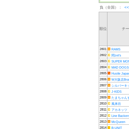
負（全国）：
<
順位
チ
2801
RAMS
2802
悶zet's
2803
SUPER MO
2804
MAD DOGS
2805
Hustle Japa
2806
W大阪店Brab
2807
シルバーキ
2808
J-KIDS
2809
たまちゃん
2810
風来坊
2811
アカネッツ
2812
Line Backer
2813
McQueen
2814
B-UNIT