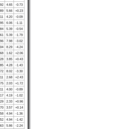
.92
4.65
-0.73
.89
5.66
+0.23
.11
4.20
-0.09
.95
6.06
-1.11
.84
5.39
-0.54
.61
5.39
-1.79
.96
7.98
-3.02
.04
8.29
-4.24
.68
1.62
+2.06
.28
3.85
+0.43
.85
4.28
-1.43
.72
8.02
-3.30
.11
2.68
+2.43
.75
2.03
+1.72
.11
4.00
-0.89
.17
4.19
-1.02
.29
2.33
+0.96
.70
3.57
+0.14
.58
4.94
-1.36
.52
4.94
-1.42
.63
5.86
-2.24