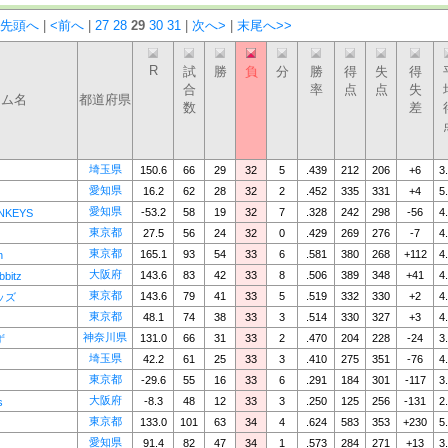
<先頭へ
|
<前へ
|
27
28
29
30
31
|
次へ>
|
末尾へ>>
R
試
勝
負
分
勝
得
失
得
合
率
点
点
失
ーム名
都道府県
数
差
埼玉県
150.6
66
29
32
5
.439
212
206
+6
3
愛知県
16.2
62
28
32
2
.452
335
331
+4
5
愛知県
-53.2
58
19
32
7
.328
242
298
-56
4
NKEYS
東京都
27.5
56
24
32
0
.429
269
276
-7
4
東京都
165.1
93
54
33
6
.581
380
268
+112
4
n
大阪府
143.6
83
42
33
8
.506
389
348
+41
4
bitz
東京都
143.6
79
41
33
5
.519
332
330
+2
4
ッズ
東京都
48.1
74
38
33
3
.514
330
327
+3
4
神奈川県
131.0
66
31
33
2
.470
204
228
-24
3
ず
埼玉県
42.2
61
25
33
3
.410
275
351
-76
4
東京都
-29.6
55
16
33
6
.291
184
301
-117
3
大阪府
-8.3
48
12
33
3
.250
125
256
-131
2
s
東京都
133.0
101
63
34
4
.624
583
353
+230
5
愛知県
91.4
82
47
34
1
.573
284
271
+13
3