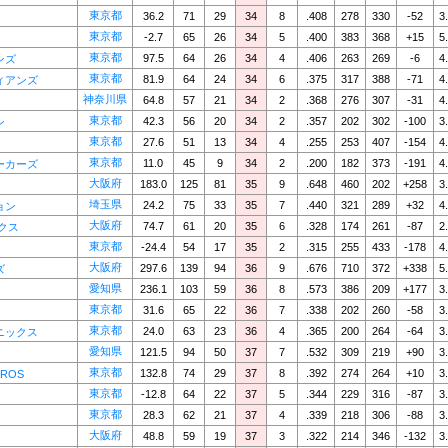
東京都
36.2
71
29
34
8
.408
278
330
-52
3
東京都
-2.7
65
26
34
5
.400
383
368
+15
5
東京都
97.5
64
26
34
4
.406
263
269
-6
4
ンズ
東京都
81.9
64
24
34
6
.375
317
388
-71
4
ィアンズ
神奈川県
64.8
57
21
34
2
.368
276
307
-31
4
東京都
42.3
56
20
34
2
.357
202
302
-100
3
ン
東京都
27.6
51
13
34
4
.255
253
407
-154
4
東京都
11.0
45
9
34
2
.200
182
373
-191
4
ーカーズ
大阪府
183.0
125
81
35
9
.648
460
202
+258
3
埼玉県
24.2
75
33
35
7
.440
321
289
+32
4
ョン
大阪府
74.7
61
20
35
6
.328
174
261
-87
2
クス
東京都
-24.4
54
17
35
2
.315
255
433
-178
4
大阪府
297.6
139
94
36
9
.676
710
372
+338
5
ズ
愛知県
236.1
103
59
36
8
.573
386
209
+177
3
東京都
31.6
65
22
36
7
.338
202
260
-58
3
東京都
24.0
63
23
36
4
.365
200
264
-64
3
ニックス
愛知県
121.5
94
50
37
7
.532
309
219
+90
3
東京都
132.8
74
29
37
8
.392
274
264
+10
3
ROS
東京都
-12.8
64
22
37
5
.344
229
316
-87
3
東京都
28.3
62
21
37
4
.339
218
306
-88
3
大阪府
48.8
59
19
37
3
.322
214
346
-132
3