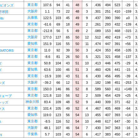
東京都
107.6
94
41
48
5
.436
494
523
-29
5
ーピオンズ
大阪府
1.1
73
22
48
3
.301
251
410
-159
3
野球団
兵庫県
122.5
103
45
49
9
.437
390
390
±0
3
its
東京都
-61.6
69
18
49
2
.261
293
432
-139
4
東京都
-212.8
56
5
49
2
.089
153
468
-315
2
大阪府
177.0
127
65
50
12
.512
492
419
+73
3
愛知県
151.9
116
55
50
11
.474
447
391
+56
3
東京都
11.0
92
39
50
3
.424
353
458
-105
3
DIATORS
東京都
-8.6
81
26
50
5
.321
321
458
-137
3
東京都
50.8
104
43
51
10
.413
446
475
-29
4
ズ
愛知県
63.6
100
46
51
3
.460
426
441
-15
4
ズ
東京都
-15.9
100
43
51
6
.430
456
495
-39
4
大阪府
-39.2
66
12
51
3
.182
198
451
-253
3
ンズ
東京都
150.0
146
86
52
8
.589
560
411
+149
3
東京都
121.8
110
56
52
2
.509
454
429
+25
4
ウェーブ
神奈川県
83.4
109
48
52
9
.440
309
371
-62
2
レッズ
東京都
101.4
105
49
52
4
.467
405
469
-64
3
クス
愛知県
119.0
123
56
54
13
.455
407
393
+14
3
東京都
-8.5
116
52
54
10
.448
617
647
-30
5
ス
大阪府
48.1
107
46
54
7
.430
347
363
-16
3
千葉県
5.7
103
43
54
6
.417
383
450
-67
3
rs