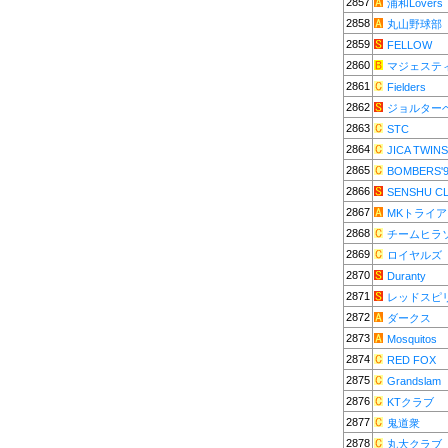
2857
浦和Lovers
2858
丸山野球部
2859
FELLOW
2860
マジェステ
2861
Fielders
2862
ジョルター
2863
STC
2864
JICA TWINS
2865
BOMBERS'
2866
SENSHU C
2867
MKトライ
2868
チームヒラ
2869
ロイヤルズ
2870
Duranty
2871
レッドスピ
2872
ダークス
2873
Mosquitos
2874
RED FOX
2875
Grandslam
2876
KTクラブ
2877
鬼道衆
2878
丸大クラブ