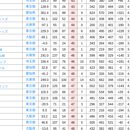
埼玉県
155.3
99
49
43
7
.495
380
334
+46
3
東京都
128.9
76
26
43
7
.342
339
494
-155
4
愛知県
301.4
141
88
44
9
.624
570
249
+321
4
東京都
81.1
102
52
44
6
.510
438
409
+29
4
ィーズ
兵庫県
-97.1
55
11
44
0
.200
211
401
-190
3
東京都
229.3
138
87
45
6
.630
495
267
+228
3
ヘッズ
大阪府
69.1
101
41
45
15
.406
354
407
-53
3
東京都
-4.0
70
24
45
1
.343
264
453
-189
3
東京都
5.8
65
19
45
1
.292
219
397
-178
3
98
兵庫県
191.0
137
82
46
9
.599
469
329
+140
3
LUB
埼玉県
156.4
132
76
46
10
.576
592
411
+181
4
アンフ
愛知県
32.8
97
41
46
10
.423
355
361
-6
3
ソル
愛知県
-41.2
74
24
46
4
.324
326
545
-219
4
兵庫県
249.0
161
100
47
14
.621
662
348
+314
4
東京都
223.9
125
69
47
9
.552
522
379
+143
4
リッツ
東京都
119.3
120
66
47
7
.550
534
505
+29
4
東京都
112.0
106
51
47
8
.481
534
449
+85
5
東京都
-20.5
71
21
47
3
.296
327
544
-217
4
東京都
9.3
66
18
47
1
.273
216
410
-194
3
大阪府
53.2
111
54
48
9
.486
478
416
+62
4
東京都
46.8
107
54
48
5
.505
491
531
-40
4
大阪府
-13.6
95
41
48
6
.432
381
483
-102
4