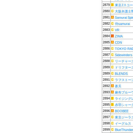
2879
東京Jスコ
2880
大阪弁護士
2881
Samurai Spir
2882
侍samurai
2883
VR
2884
ZIMA
2885
CDN
2886
TOKYO RA
2887
Sidewinders
2888
リーチャー
2889
ドリフター
2889
BLENDS
2891
ラフストー
2892
蒼天
2893
麻布ブルー
2894
ライジング
2895
赤羽シャー
2896
BOOBEE
2897
東京ジーラ
2898
イーグルス
2899
BlueThunde