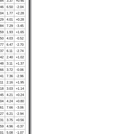
.84
3.37
+0.46
.46
6.50
-2.04
.04
1.77
+2.28
.29
4.01
+0.28
.84
7.29
-3.45
.59
1.93
+1.65
.50
4.03
-0.52
.77
6.47
-2.70
.37
6.11
-2.74
.42
2.40
+1.02
.48
3.11
+1.37
.66
3.72
-0.06
.41
7.36
-2.96
.11
2.16
+1.95
.18
3.03
+1.14
.45
4.21
+0.24
.04
4.24
+0.80
.61
7.66
-3.06
.27
6.21
-2.94
.31
3.75
+0.56
.59
4.96
-0.37
.01
5.08
-1.07