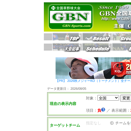
【PR】 2026秋メジャーKO（トーナメント）全チ
データ更新日： 2026/08/05
対象：
現在の表示内容
項目：
負
／
表示範囲：
指定なし
チームを
ターゲットチーム