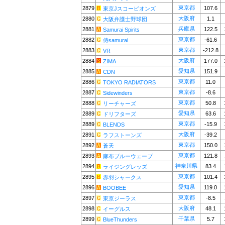
東京都
2879
107.6
東京Jスコーピオンズ
大阪府
2880
1.1
大阪弁護士野球団
兵庫県
2881
122.5
Samurai Spirits
東京都
2882
-61.6
侍samurai
東京都
2883
-212.8
VR
大阪府
2884
177.0
ZIMA
愛知県
2885
151.9
CDN
東京都
2886
11.0
TOKYO RADIATORS
東京都
2887
-8.6
Sidewinders
東京都
2888
50.8
リーチャーズ
愛知県
2889
63.6
ドリフターズ
東京都
2889
-15.9
BLENDS
大阪府
2891
-39.2
ラフストーンズ
東京都
2892
150.0
蒼天
東京都
2893
121.8
麻布ブルーウェーブ
神奈川県
2894
83.4
ライジングレッズ
東京都
2895
101.4
赤羽シャークス
愛知県
2896
119.0
BOOBEE
東京都
2897
-8.5
東京ジーラス
大阪府
2898
48.1
イーグルス
千葉県
2899
5.7
BlueThunders