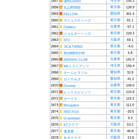
埼玉県
2857
155.3
浦和Lovers
東京都
2858
128.9
丸山野球部
愛知県
2859
301.4
FELLOW
東京都
2860
81.1
マジェスティーズ
兵庫県
2861
-97.1
Fielders
東京都
2862
229.3
ジョルターヘッズ
大阪府
2863
69.1
STC
東京都
2864
-4.0
JICA TWINS
東京都
2865
5.8
BOMBERS'98
兵庫県
2866
191.0
SENSHU CLUB
埼玉県
2867
156.4
MKトライアンフ
愛知県
2868
32.8
チームヒラソル
愛知県
2869
-41.2
ロイヤルズ
兵庫県
2870
249.0
Duranty
東京都
2871
223.9
レッドスピリッツ
東京都
2872
119.3
ダークス
東京都
2873
112.0
Mosquitos
東京都
2874
-20.5
RED FOX
東京都
2875
9.3
Grandslam
大阪府
2876
53.2
KTクラブ
東京都
2877
46.8
鬼道衆
大阪府
2878
-13.6
丸大クラブ