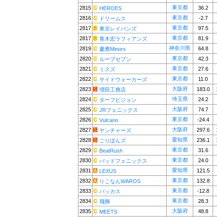
東京都
2815
36.2
HEROES
東京都
2816
-2.7
ドリームス
東京都
2817
97.5
東京レイバンズ
東京都
2817
81.9
青木宏ラフィアンズ
神奈川県
2819
64.8
慶應Minors
東京都
2820
42.3
ループセブン
東京都
2821
27.6
ミスズ
東京都
2822
11.0
サイドウォーカーズ
大阪府
2823
183.0
増田工務店
埼玉県
2824
24.2
ターフビジョン
大阪府
2825
74.7
JRフェニックス
東京都
2826
-24.4
Vulcano
大阪府
2827
297.6
ヤンチャーズ
愛知県
2828
236.1
ごりぽんズ
東京都
2829
31.6
BeatRush
東京都
2830
24.0
バッドフェニックス
愛知県
2831
121.5
LEXUS
東京都
2832
132.8
りこなんWAROS
東京都
2833
-12.8
バッカス
東京都
2834
28.3
飛脚
大阪府
2835
48.8
MEETS