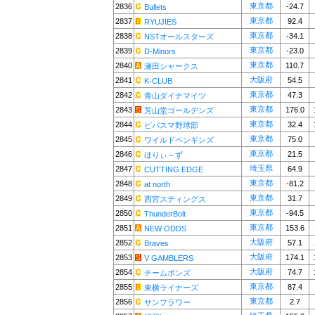
東京都
2836
-24.7
Bullets
東京都
2837
92.4
RYUJIES
東京都
2838
-34.1
NSTオールスターズ
東京都
2839
-23.0
D-Minors
東京都
2840
110.7
瀬田シャークス
大阪府
2841
54.5
K-CLUB
東京都
2842
47.3
青山ダイナマイツ
東京都
2843
176.0
芳山堂ゴールデンズ
東京都
2844
32.4
ビバスマ野球部
東京都
2845
75.0
ワイルドペンギンズ
東京都
2846
21.5
ほりぃ～ず
埼玉県
2847
64.9
CUTTING EDGE
東京都
2848
-81.2
at north
東京都
2849
31.7
西宮スティングス
東京都
2850
-94.5
ThunderBolt
東京都
2851
153.6
NEW ODDS
大阪府
2852
57.1
Braves
大阪府
2853
174.1
V GAMBLERS
大阪府
2854
74.7
チームボンズ
東京都
2855
87.4
東横ライナーズ
東京都
2856
2.7
サンフラワー