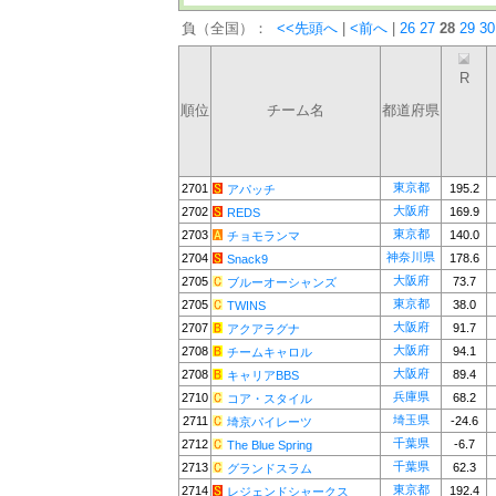
負（全国）：
<<先頭へ
|
<前へ
|
26
27
28
29
30
R
順位
チーム名
都道府県
東京都
2701
195.2
アパッチ
大阪府
2702
169.9
REDS
東京都
2703
140.0
チョモランマ
神奈川県
2704
178.6
Snack9
大阪府
2705
73.7
ブルーオーシャンズ
東京都
2705
38.0
TWINS
大阪府
2707
91.7
アクアラグナ
大阪府
2708
94.1
チームキャロル
大阪府
2708
89.4
キャリアBBS
兵庫県
2710
68.2
コア・スタイル
埼玉県
2711
-24.6
埼京パイレーツ
千葉県
2712
-6.7
The Blue Spring
千葉県
2713
62.3
グランドスラム
東京都
2714
192.4
レジェンドシャークス