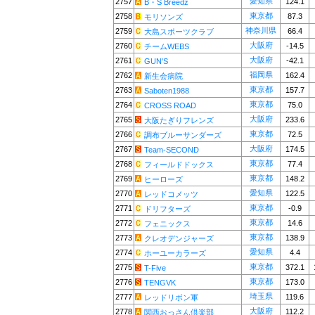
愛知県
2757
124.1
B・S Breedz
東京都
2758
87.3
モリソンズ
神奈川県
2759
66.4
大島スポーツクラブ
大阪府
2760
-14.5
チームWEBS
大阪府
2761
-42.1
GUN'S
福岡県
2762
162.4
新生会病院
東京都
2763
157.7
Saboten1988
東京都
2764
75.0
CROSS ROAD
大阪府
2765
233.6
大阪たぎりフレンズ
東京都
2766
72.5
調布ブルーサンダーズ
大阪府
2767
174.5
Team-SECOND
東京都
2768
77.4
フィールドドックス
東京都
2769
148.2
ヒーローズ
愛知県
2770
122.5
レッドコメッツ
東京都
2771
-0.9
ドリフターズ
東京都
2772
14.6
フェニックス
東京都
2773
138.9
クレオデンジャーズ
愛知県
2774
4.4
ホーユーカラーズ
東京都
2775
372.1
T-Five
東京都
2776
173.0
TENGVK
埼玉県
2777
119.6
レッドリボン軍
大阪府
2778
112.2
関西おっさん倶楽部