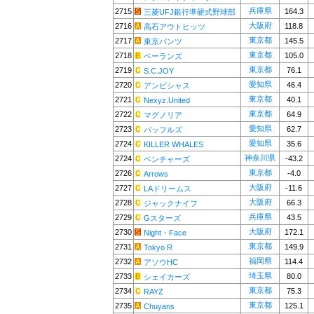
兵庫県
2715
164.3
三菱UFJ銀行準硬式野球部
大阪府
2716
118.8
高石アウトヒッツ
東京都
2717
145.5
東京パンツ
東京都
2718
105.0
ベーランズ
東京都
2719
76.1
S.C.JOY
愛知県
2720
46.4
アンビシャス
東京都
2721
40.1
Nexyz.United
東京都
2722
64.9
マグノリア
愛知県
2723
62.7
バッフルズ
愛知県
2724
35.6
KILLER WHALES
神奈川県
2724
-43.2
ベンチャーズ
東京都
2726
-4.0
Arrows
大阪府
2727
-11.6
LAドリームス
大阪府
2728
66.3
ジャックナイフ
兵庫県
2729
43.5
Gスターズ
大阪府
2730
172.1
Night・Face
東京都
2731
149.9
Tokyo R
福岡県
2732
114.4
アソウHC
埼玉県
2733
80.0
シェイカーズ
東京都
2734
75.3
RAYZ
東京都
2735
125.1
Chuyans