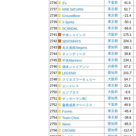
千葉県
2736
41.0
Z's
東京都
2737
61.7
KRB SATURN
東京都
2738
-21.4
GroundBeer
東京都
2739
-50.1
J-Spirits
東京都
2739
-66.9
SCANDAL
大阪府
2741
175.1
中央シャインズ
東京都
2742
204.3
SENTAKKI'S
愛知県
2743
180.1
名古屋南Siegens
東京都
2744
39.8
キャンディーズ
東京都
2745
134.1
中央Mariners
兵庫県
2746
67.2
酒本ジャイアンツ
愛知県
2747
101.7
LEGEND
大阪府
2748
54.7
クリタスマーキュリー
東京都
2749
22.6
エンドレス
大阪府
2750
-6.6
エジプタス
愛知県
2751
84.5
ヤッターマンBC
千葉県
2752
49.9
慶應成東マーベラス
東京都
2753
-45.4
Formic
東京都
2754
-38.8
Team Chos
愛知県
2755
-85.5
Nines
愛知県
2756
-112.4
CROWN