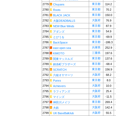
東京都
2779
114.2
Chuyans
東京都
2780
70.2
Roots
東京都
2781
150.0
BLACK JACK
大阪府
2782
76.9
大阪DEADBALLS
東京都
2783
87.9
NEW Blue Winds
東京都
2784
54.9
アダンズ
東京都
2785
-69.9
とびうを
東京都
2786
-186.3
BackSpace
兵庫県
2787
252.9
east open sea
三重県
2788
197.6
KIMOTO
東京都
2789
137.6
関東マッスルズ
東京都
2789
-68.4
錦糸町ブラザーズ
東京都
2791
156.9
SCRATCH
大阪府
2792
68.2
六稜オヤマーツ
東京都
2793
8.0
Punxs
大阪府
2794
10.0
Achievers
大阪府
2795
25.4
ラフィアンズ
大阪府
2796
-11.5
マインズ
東京都
2797
269.4
神田川メイツ
大阪府
2798
142.4
大鉄
大阪府
2799
55.5
UK BaseBallclub