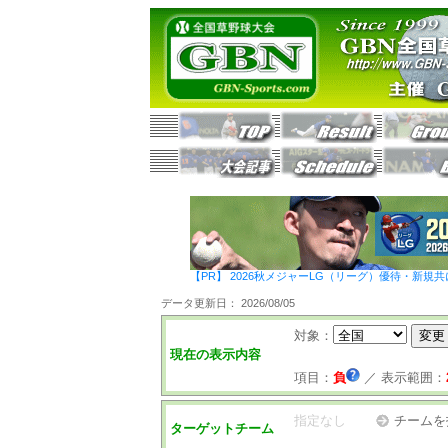
【PR】 2026秋メジャーLG（リーグ）優待・新規共
データ更新日： 2026/08/05
対象：
現在の表示内容
項目：
負
／
表示範囲：
指定なし
チームを
ターゲットチーム