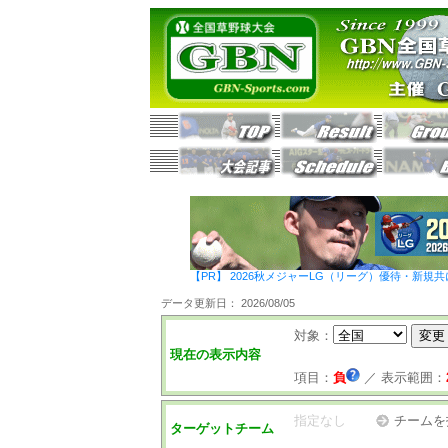
【PR】 2026秋メジャーLG（リーグ）優待・新規共
データ更新日： 2026/08/05
対象：
現在の表示内容
項目：
負
／
表示範囲：
指定なし
チームを
ターゲットチーム