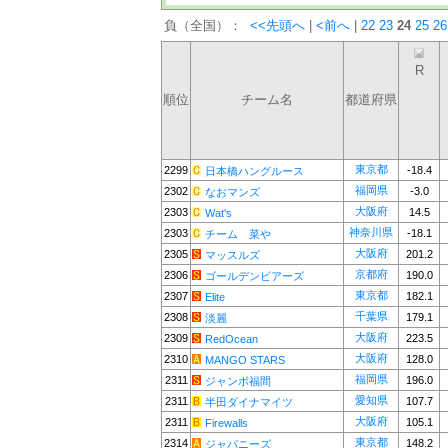
負（全国）：
<<先頭へ
|
<前へ
|
22
23
24
25
26
R
順位
チーム名
都道府県
東京都
2299
-18.4
日本橋ハングルース
福岡県
2302
-3.0
なおマンズ
大阪府
2303
14.5
Wat's
神奈川県
2303
-18.1
チーム 菜や
大阪府
2305
201.2
マッスルズ
京都府
2306
190.0
ゴールデンビアーズ
東京都
2307
182.1
Elite
千葉県
2308
179.1
淡麗
大阪府
2309
223.5
RedOcean
大阪府
2310
128.0
MANGO STARS
福岡県
2311
196.0
ジャンボ福間
愛知県
2311
107.7
半田ダイナマイツ
大阪府
2311
105.1
Firewalls
東京都
2314
148.2
ジャパニーズ