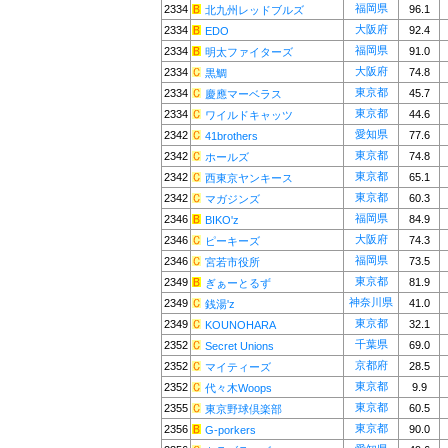
福岡県
2334
96.1
北九州レッドブルズ
大阪府
2334
92.4
EDO
福岡県
2334
91.0
明太ファイターズ
大阪府
2334
74.8
黒鯛
東京都
2334
45.7
慶應マーベラス
東京都
2334
44.6
ワイルドキャッツ
愛知県
2342
77.6
41brothers
東京都
2342
74.8
ホールズ
東京都
2342
65.1
西東京ヤンキース
東京都
2342
60.3
マガジンズ
福岡県
2346
84.9
BIKO'z
大阪府
2346
74.3
ピーキーズ
福岡県
2346
73.5
宮若市役所
東京都
2349
81.9
ぎぁーとるず
神奈川県
2349
41.0
銭湯'z
東京都
2349
32.1
KOUNOHARA
千葉県
2352
69.0
Secret Unions
京都府
2352
28.5
マイティーズ
東京都
2352
9.9
代々木Woops
東京都
2355
60.5
東京野球倶楽部
東京都
2356
90.0
G-porkers