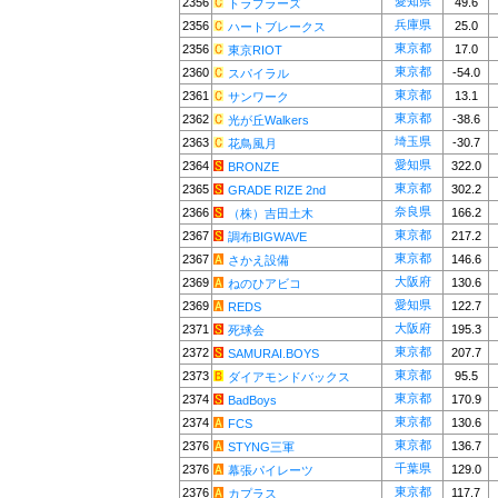
愛知県
2356
49.6
トラブラーズ
兵庫県
2356
25.0
ハートブレークス
東京都
2356
17.0
東京RIOT
東京都
2360
-54.0
スパイラル
東京都
2361
13.1
サンワーク
東京都
2362
-38.6
光が丘Walkers
埼玉県
2363
-30.7
花鳥風月
愛知県
2364
322.0
BRONZE
東京都
2365
302.2
GRADE RIZE 2nd
奈良県
2366
166.2
（株）吉田土木
東京都
2367
217.2
調布BIGWAVE
東京都
2367
146.6
さかえ設備
大阪府
2369
130.6
ねのひアビコ
愛知県
2369
122.7
REDS
大阪府
2371
195.3
死球会
東京都
2372
207.7
SAMURAI.BOYS
東京都
2373
95.5
ダイアモンドバックス
東京都
2374
170.9
BadBoys
東京都
2374
130.6
FCS
東京都
2376
136.7
STYNG三軍
千葉県
2376
129.0
幕張パイレーツ
東京都
2376
117.7
カプラス