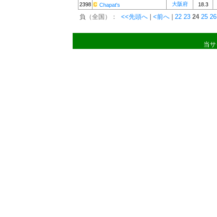
大阪府
2398
18.3
Chapat's
負（全国）：
<<先頭へ
|
<前へ
|
22
23
24
25
26
当サ