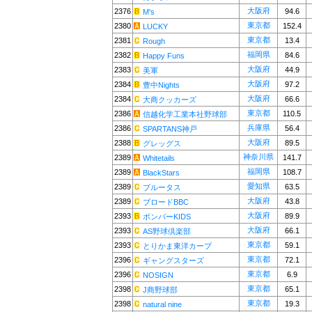
大阪府
2376
94.6
M's
東京都
2380
152.4
LUCKY
東京都
2381
13.4
Rough
福岡県
2382
84.6
Happy Funs
大阪府
2383
44.9
美軍
大阪府
2384
97.2
豊中Nights
大阪府
2384
66.6
大商クッカーズ
東京都
2386
110.5
信越化学工業本社野球部
兵庫県
2386
56.4
SPARTANS神戸
大阪府
2388
89.5
グレッグス
神奈川県
2389
141.7
Whitetails
福岡県
2389
108.7
BlackStars
愛知県
2389
63.5
ブルータス
大阪府
2389
43.8
ブロードBBC
大阪府
2393
89.9
ボンバーKIDS
大阪府
2393
66.1
AS野球倶楽部
東京都
2393
59.1
とりかま東洋カープ
東京都
2396
72.1
ギャングスターズ
東京都
2396
6.9
NOSIGN
東京都
2398
65.1
J商野球部
東京都
2398
19.3
natural nine