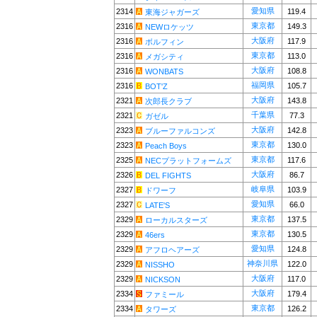
愛知県
2314
119.4
東海ジャガーズ
東京都
2316
149.3
NEWロケッツ
大阪府
2316
117.9
ボルフィン
東京都
2316
113.0
メガシティ
大阪府
2316
108.8
WONBATS
福岡県
2316
105.7
BOT'Z
大阪府
2321
143.8
次郎長クラブ
千葉県
2321
77.3
ガゼル
大阪府
2323
142.8
ブルーファルコンズ
東京都
2323
130.0
Peach Boys
東京都
2325
117.6
NECプラットフォームズ
大阪府
2326
86.7
DEL FIGHTS
岐阜県
2327
103.9
ドワーフ
愛知県
2327
66.0
LATE'S
東京都
2329
137.5
ローカルスターズ
東京都
2329
130.5
46ers
愛知県
2329
124.8
アフロヘアーズ
神奈川県
2329
122.0
NISSHO
大阪府
2329
117.0
NICKSON
大阪府
2334
179.4
ファミール
東京都
2334
126.2
タワーズ