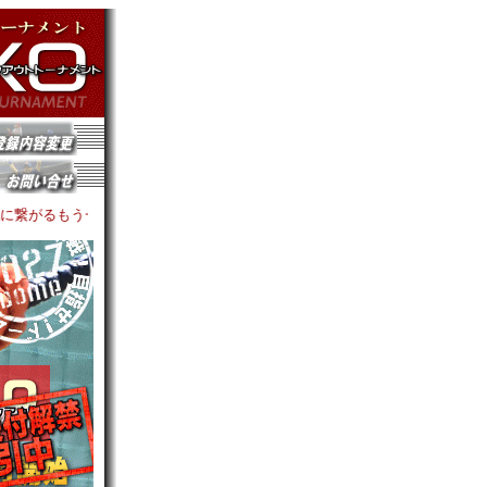
う一つの予選ステージ「秋メジャーKO」（秋季大会メジャークラス／予選ト