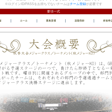
※ログインID/PASSをお持ちでないチームは
チーム登録
が必要です
要項一式
|
|
|
|