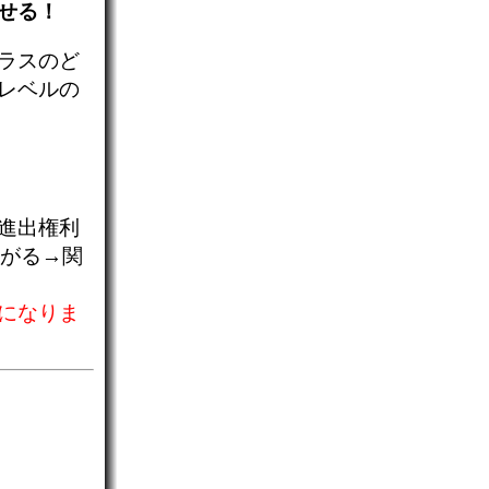
せる！
ラスのど
レベルの
進出権利
上がる→関
になりま