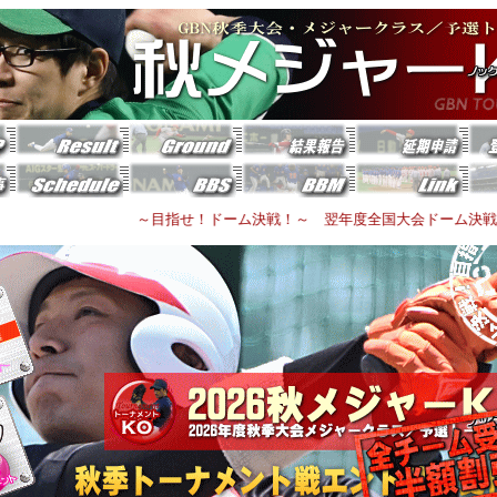
～目指せ！ドーム決戦！～ 翌年度全国大会ドーム決戦に繋がるも