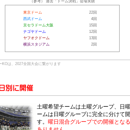
（参考） 過去「ドーム決戦」会場実績
東京ドーム
22回
西武ドーム
4回
京セラドーム大阪
15回
ナゴヤドーム
12回
ヤフオクドーム
13回
横浜スタジアム
2回
ジャーKOは、2027全国大会に繋がります
土曜希望チームは土曜グループ、日
ームは日曜グループに完全に分けて
す。
曜日混合グループでの開催とな
ありません。