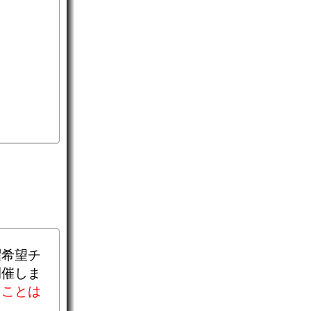
曜希望チ
開催しま
ることは