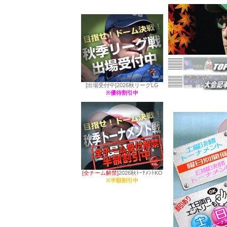
[出場受付中]
2026秋リーグLG
※優待割引中
[全チーム解禁]
2026秋ﾄｰﾅﾒﾝﾄKO
※半額割引中