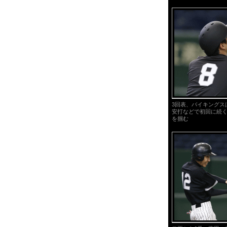
3回表、バイキングス
安打などで初回に続
を掴む