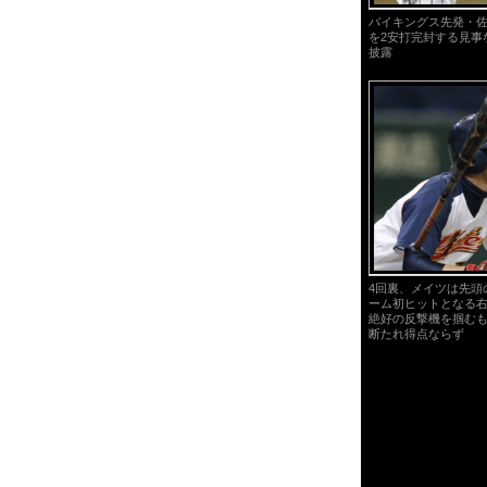
バイキングス先発・
を2安打完封する見事
披露
4回裏、メイツは先頭
ーム初ヒットとなる
絶好の反撃機を掴む
断たれ得点ならず