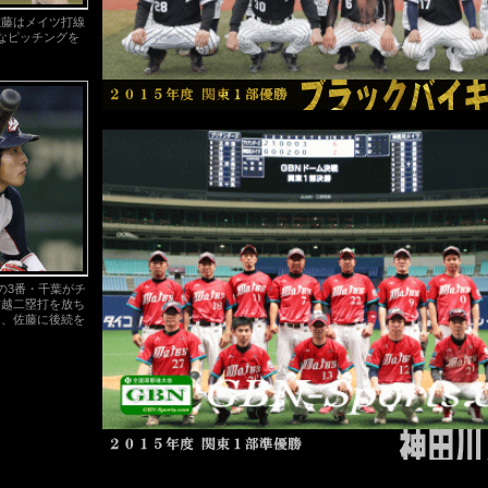
佐藤はメイツ打線
なピッチングを
の3番・千葉がチ
右越二塁打を放ち
も、佐藤に後続を