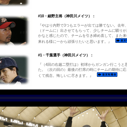
#10・細野主将（神田川メイツ）：
『やはり内野で3つもエラーが出ては勝てない。去年
（ドームに）出させてもらって、少しチームに驕りが
かなと感じたので、チームを引き締め直して、また来
来れる様に一から頑張りたいと思います。』
#1・千葉選手（神田川メイツ）：
『（4回の右越二塁打は）初球からガンガン行こうと
た。（次の回の）最後の打席の時にチームの期待に応
くて残念。悔しいに尽きます。』