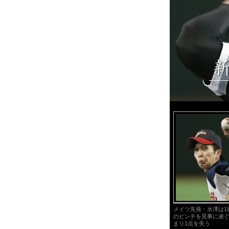
メイツ先発・水澤は1
のピンチを見事に凌ぐ
まり1点を失う