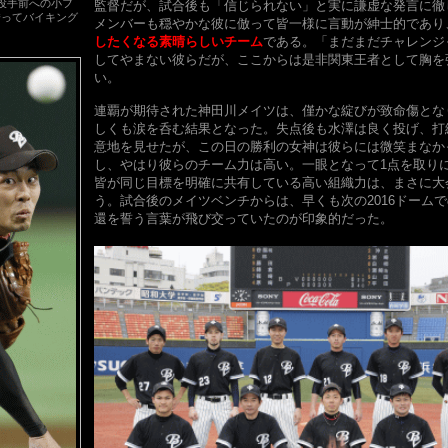
投手前への小フ
監督だが、試合後も「信じられない」と実に謙虚な発言に徹
誘ってバイキング
メンバーも穏やかな彼に倣って皆一様に言動が紳士的であり
したくなる素晴らしいチーム
である。「まだまだチャレンジ
してやまない彼らだが、ここからは是非関東王者として胸を
い。
連覇が期待された神田川メイツは、僅かな綻びが致命傷とな
しくも涙を呑む結果となった。失点後も水澤は良く投げ、打
意地を見せたが、この日の勝利の女神は彼らには微笑まなか
し、やはり彼らのチーム力は高い。一眼となって1点を取り
皆が同じ目標を明確に共有している高い組織力は、まさに大
う。試合後のメイツベンチからは、早くも次の2016ドーム
還を誓う言葉が飛び交っていたのが印象的だった。