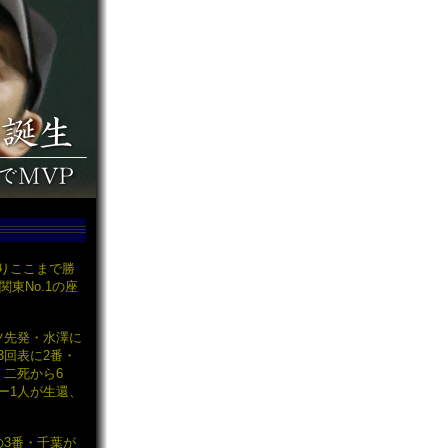
りここまで勝
関東No.1の座
ツ先発・水澤に
3回表に2番・
二死から6
ー1人が生還、
の3番・千葉が