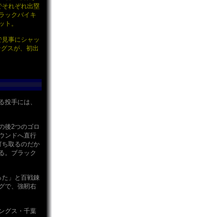
でそれぞれ出塁
ラックバイキ
ット。
で見事にシャッ
ングスが、初出
る投手には、
の後2つのゴロ
ウンドへ直行
打ち取るのだか
る。ブラック
った」と百戦錬
グで、強靭右
ングス・千葉