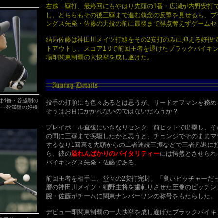
右越二塁打、最終回にもやはり先頭の1番・広瀬が内野安打
し、どちらもその後三塁まで進む執念の反撃を見せるも、ブ
ングス先発・佐藤の力投の前に最後まで得点奪えずゲームセ
結局佐藤は神田川メイツ打線をその2安打のみに抑える好投
トアウトし、スコア1-0で前回王者を退けたブラックバイキ
場即関東制覇の大快挙を成し遂げた。
は4番・谷脇明の
投手の打順にも色々あるとは思うが、リードオフマンを務め
く一死満塁の好機
そうはお目にかかれないのではないだろうか？
プレイボール直後にいきなりセンター前ヒットで出塁し、そ
の間に三塁まで疾駆したかと思うと、チェンジでそのままマ
するなり1回裏を先頭からの二者連続三振などで三者凡退に
ら、彼の
溢れんばかりのバイタリティー
には愕然とさせられ
バイキングス先発・佐藤である。
前回王者を相手に、堂々の2安打完封。「良いピッチャーだ
磨の神田川メイツ・細野主将を歯軋りさせた圧巻のピッチン
腕・佐藤がチームに関東ナンバーワンの称号をもたらした。
デビュー即関東制覇の一大快挙を成し遂げたブラックバイキ