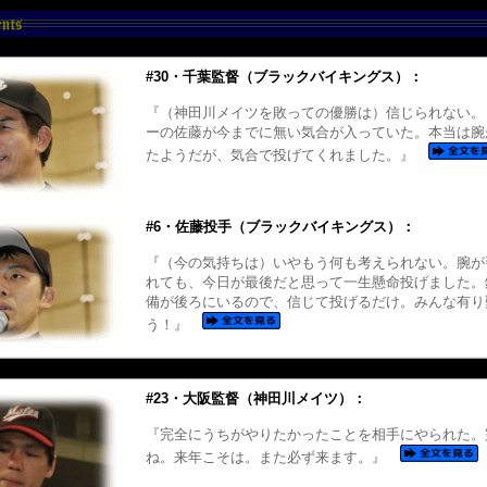
#30・千葉監督（ブラックバイキングス）：
『（神田川メイツを敗っての優勝は）信じられない。
ーの佐藤が今までに無い気合が入っていた。本当は腕
たようだが、気合で投げてくれました。』
#6・佐藤投手（ブラックバイキングス）：
『（今の気持ちは）いやもう何も考えられない。腕が
れても、今日が最後だと思って一生懸命投げました。
備が後ろにいるので、信じて投げるだけ。みんな有り
う！』
#23・大阪監督（神田川メイツ）：
『完全にうちがやりたかったことを相手にやられた。
ね。来年こそは。また必ず来ます。』