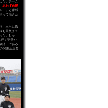
した。チーム
、
思わず自慢
ャー」と謙遜
張って頂きた
り、本当に惜
線も最後まで
った。しか
に行く姿勢や、
会随一であろ
での関東王座奪