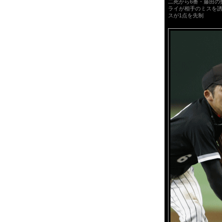
二死から6番・藤田の
ライが相手のミスを
スが1点を先制