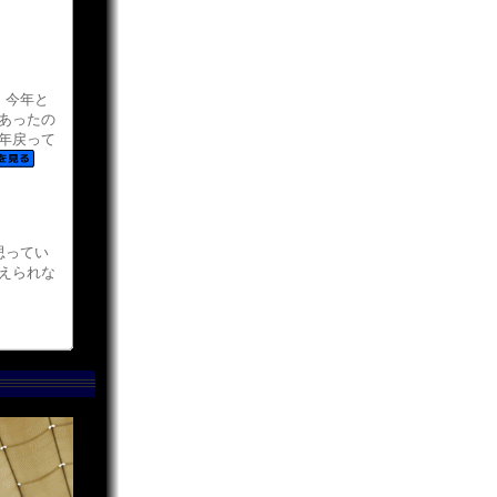
、今年と
あったの
年戻って
思ってい
えられな