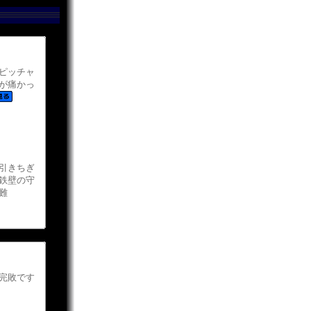
ピッチャ
が痛かっ
引きちぎ
鉄壁の守
難
完敗です