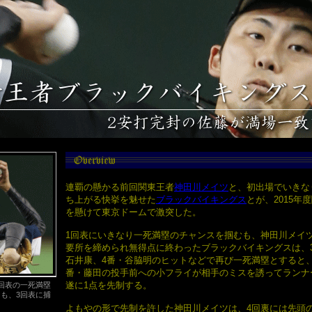
連覇の懸かる前回関東王者
神田川メイツ
と、初出場でいきな
ち上がる快挙を魅せた
ブラックバイキングス
とが、2015年度
を懸けて東京ドームで激突した。
1回表にいきなり一死満塁のチャンスを掴むも、神田川メイ
要所を締められ無得点に終わったブラックバイキングスは、
石井康、4番・谷脇明のヒットなどで再び一死満塁とすると、
番・藤田の投手前への小フライが相手のミスを誘ってランナ
遂に1点を先制する。
回表の一死満塁
も、3回表に捕
よもやの形で先制を許した神田川メイツは、4回裏には先頭