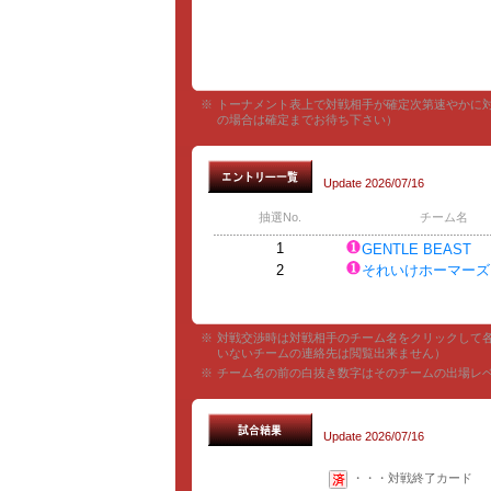
※
トーナメント表上で対戦相手が確定次第速やかに
の場合は確定までお待ち下さい）
Update 2026/07/16
抽選No.
チーム名
1
GENTLE BEAST
2
それいけホーマーズ
※
対戦交渉時は対戦相手のチーム名をクリックして
いないチームの連絡先は閲覧出来ません）
※
チーム名の前の白抜き数字はそのチームの出場レ
Update 2026/07/16
・・・対戦終了カード