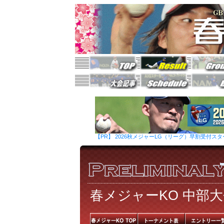
【PR】 2026秋メジャーLG（リーグ）早割受付ス
春メジャーKO 中部大