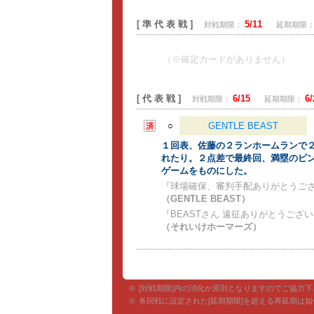
[ 準 代 表 戦 ]
5/11
対戦期限：
延期期限
（※確定カードがありません）
[ 代 表 戦 ]
6/15
6/
対戦期限：
延期期限：
○
GENTLE BEAST
１回表、佐藤の２ランホームランで
れたり。２点差で最終回、満塁のピ
ゲームをものにした。
『球場確保、審判手配ありがとうご
（GENTLE BEAST）
『BEASTさん 遠征ありがとうご
（それいけホーマーズ）
※
[対戦期限]内の消化が原則となりますのでご協力下
※
各回戦に設定された[延期期限]を超える再延期は