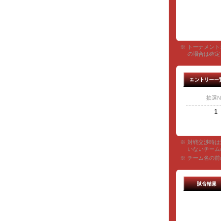
※
トーナメント
の場合は確定
抽選N
1
※
対戦交渉時は
いないチーム
※
チーム名の前