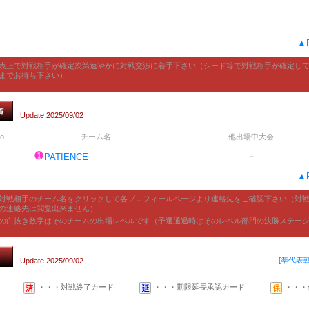
▲P
表上で対戦相手が確定次第速やかに対戦交渉に着手下さい（シード等で対戦相手が確定し
までお待ち下さい）
Update 2025/09/02
o.
チーム名
他出場中大会
－
PATIENCE
▲P
対戦相手のチーム名をクリックして各プロフィールページより連絡先をご確認下さい（対
の連絡先は閲覧出来ません）
の白抜き数字はそのチームの出場レベルです（予選通過時はそのレベル部門の決勝ステー
[
準代表
Update 2025/09/02
・・・対戦終了カード
・・・期限延長承認カード
・・・