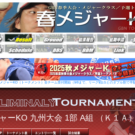
25秋メジャーKO（トーナメント）全チーム受付開始（9/8まで、リーグ戦LGとのダブル割で半
ャーKO 九州大会 1部 A組 （Ｋ１Ａ