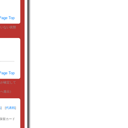
age Top
ていない状態
age Top
戦が確定して
ジへ進出）
戦
] [
代表戦
]
保留カード