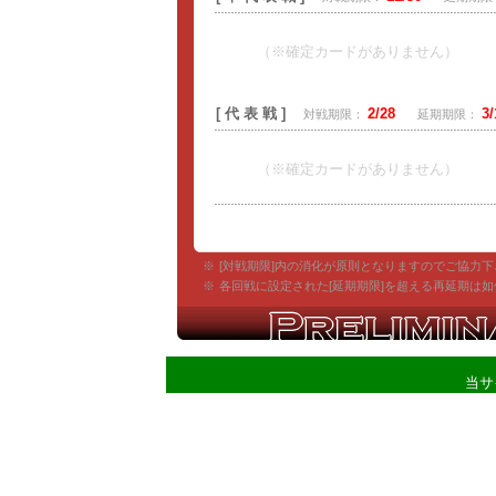
（※確定カードがありません）
[ 代 表 戦 ]
2/28
3/
対戦期限：
延期期限：
（※確定カードがありません）
※
[対戦期限]内の消化が原則となりますのでご協力下
※
各回戦に設定された[延期期限]を超える再延期は
当サ