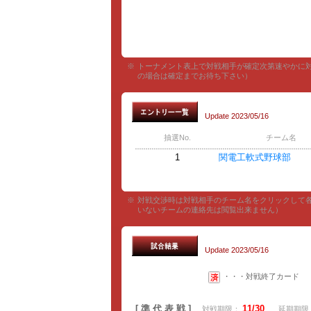
※
トーナメント表上で対戦相手が確定次第速やかに
の場合は確定までお待ち下さい）
Update 2023/05/16
抽選No.
チーム名
1
関電工軟式野球部
※
対戦交渉時は対戦相手のチーム名をクリックして
いないチームの連絡先は閲覧出来ません）
Update 2023/05/16
・・・対戦終了カード
[ 準 代 表 戦 ]
11/30
対戦期限：
延期期限