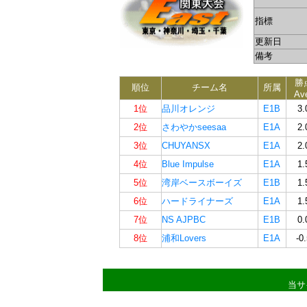
指標
更新日
備考
勝
順位
チーム名
所属
Av
1位
品川オレンジ
E1B
3.
2位
さわやかseesaa
E1A
2.
3位
CHUYANSX
E1A
2.
4位
Blue Impulse
E1A
1.
5位
湾岸ベースボーイズ
E1B
1.
6位
ハードライナーズ
E1A
1.
7位
NS AJPBC
E1B
0.
8位
浦和Lovers
E1A
-0.
当サ