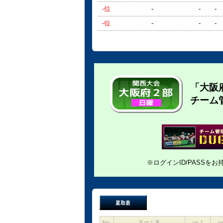
-位
-
-
-
-位
-
-
-
「大阪
チーム
※ログインID/PASSを
チーム名
No.
vs 1
vs