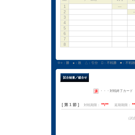
1
---
2
-
3
4
5
6
7
8
※○：勝 ●：敗 △：引分 □：不戦勝 ■：不戦
・・・対戦終了カード
[ 第 1 節 ]
**/**
**
対戦期限：
延期期限：
（試