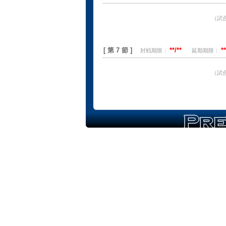
（試
[ 第 7 節 ]
**/**
**
対戦期限：
延期期限：
（試