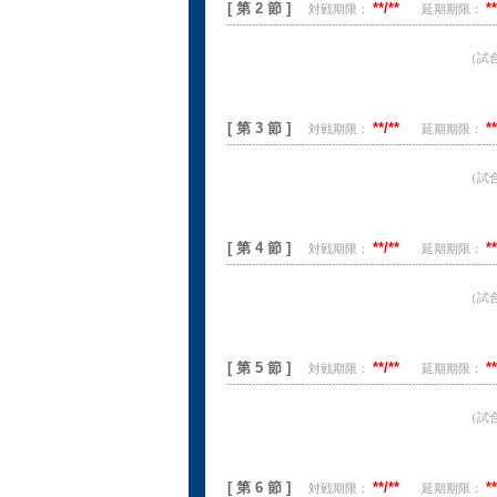
[ 第 2 節 ]
**/**
**
対戦期限：
延期期限：
（試
[ 第 3 節 ]
**/**
**
対戦期限：
延期期限：
（試
[ 第 4 節 ]
**/**
**
対戦期限：
延期期限：
（試
[ 第 5 節 ]
**/**
**
対戦期限：
延期期限：
（試
[ 第 6 節 ]
**/**
**
対戦期限：
延期期限：