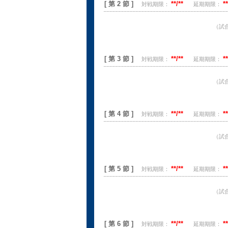
[ 第 2 節 ]
**/**
**
対戦期限：
延期期限：
（試
[ 第 3 節 ]
**/**
**
対戦期限：
延期期限：
（試
[ 第 4 節 ]
**/**
**
対戦期限：
延期期限：
（試
[ 第 5 節 ]
**/**
**
対戦期限：
延期期限：
（試
[ 第 6 節 ]
**/**
**
対戦期限：
延期期限：