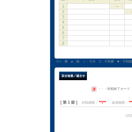
1
---
2
-
3
4
5
6
7
8
※○：勝 ●：敗 △：引分 □：不戦勝 ■：不戦
・・・対戦終了カード
[ 第 1 節 ]
**/**
**
対戦期限：
延期期限：
（試