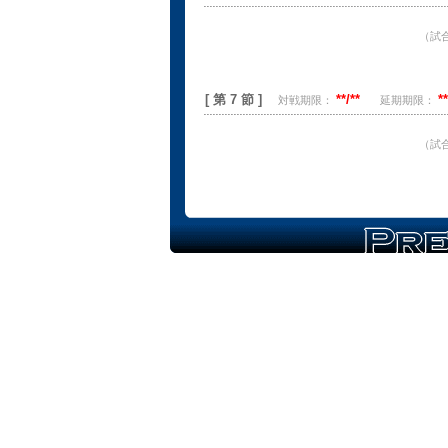
（試
[ 第 7 節 ]
**/**
**
対戦期限：
延期期限：
（試