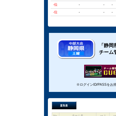
-位
-
-
-
-位
-
-
-
「静岡
チーム
※ログインID/PASSを
チーム名
No.
vs 1
vs