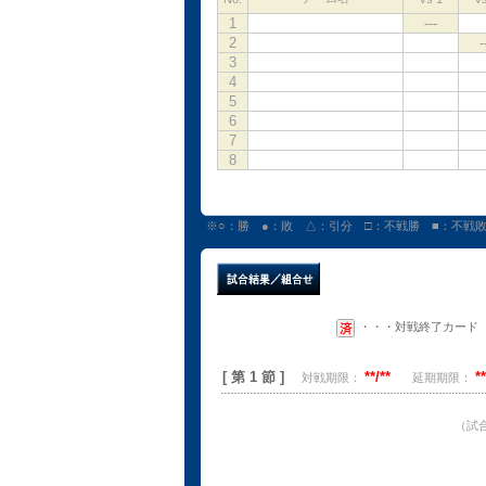
1
---
2
-
3
4
5
6
7
8
※○：勝 ●：敗 △：引分 □：不戦勝 ■：不戦
・・・対戦終了カード
[ 第 1 節 ]
**/**
**
対戦期限：
延期期限：
（試