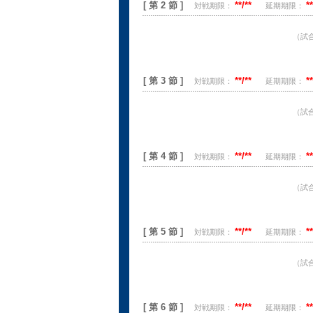
[ 第 2 節 ]
**/**
**
対戦期限：
延期期限：
（試
[ 第 3 節 ]
**/**
**
対戦期限：
延期期限：
（試
[ 第 4 節 ]
**/**
**
対戦期限：
延期期限：
（試
[ 第 5 節 ]
**/**
**
対戦期限：
延期期限：
（試
[ 第 6 節 ]
**/**
**
対戦期限：
延期期限：