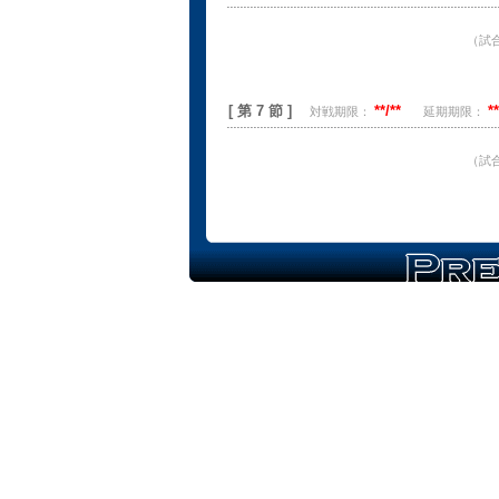
（試
[ 第 7 節 ]
**/**
**
対戦期限：
延期期限：
（試