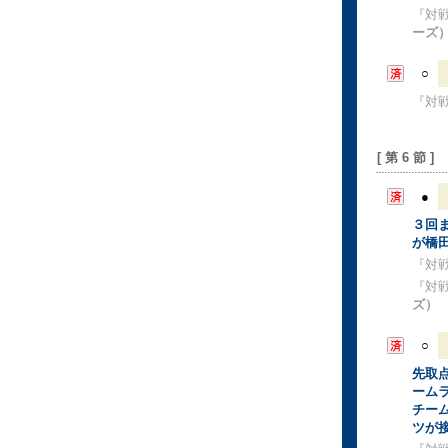
『対
ーズ
○
『対
[ 第 6 節 ]
●
３回
が橋
『対
『対
ズ）
○
先取
ーム
チー
ツが