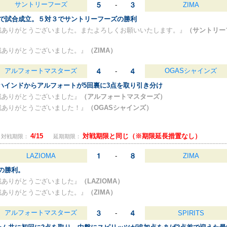
サントリーフーズ
-
ZIMA
まで試合成立。５対３でサントリーフーズの勝利
戦ありがとうございました。またよろしくお願いいたします。』
（サントリー
戦ありがとうございました。』
（ZIMA）
アルフォートマスターズ
OGASシャインズ
-
ビハインドからアルフォートが5回裏に3点を取り引き分け
戦ありがとうございました』
（アルフォートマスターズ）
戦ありがとうございました！』
（OGASシャインズ）
4/15
対戦期限と同じ（※期限延長措置なし）
対戦期限：
延期期限：
LAZIOMA
-
ZIMA
Aの勝利。
戦ありがとうございました』
（LAZIOMA）
戦ありがとうございました。』
（ZIMA）
アルフォートマスターズ
-
SPIRITS