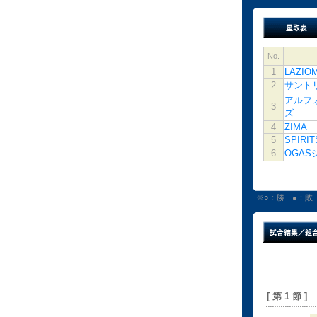
No.
1
LAZIO
2
サント
アルフ
3
ズ
4
ZIMA
5
SPIRIT
6
OGAS
※○：勝 ●：敗
[ 第 1 節 ]