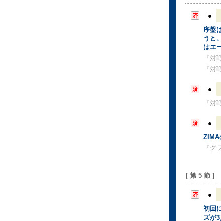
●
序盤
うと
はエ
『対
『対
●
『対
●
ZIM
『グ
[ 第 5 節 ]
●
初回
ズが