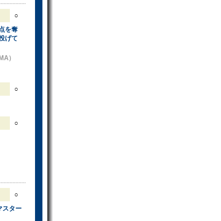
○
点を奪
投げて
OMA）
○
○
○
マスター