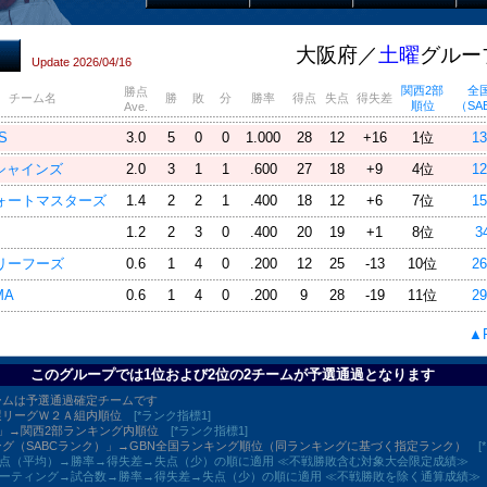
大阪府／
土曜
グループ
Update 2026/04/16
関西2部
全国
勝点
チーム名
勝
敗
分
勝率
得点
失点
得失差
順位
（SA
Ave.
S
3.0
5
0
0
1.000
28
12
+16
1位
1
Sシャインズ
2.0
3
1
1
.600
27
18
+9
4位
1
ォートマスターズ
1.4
2
2
1
.400
18
12
+6
7位
1
1.2
2
3
0
.400
20
19
+1
8位
3
リーフーズ
0.6
1
4
0
.200
12
25
-13
10位
2
MA
0.6
1
4
0
.200
9
28
-19
11位
2
▲P
このグループでは1位および2位の2チームが予選通過となります
ームは予選通過確定チームです
選リーグＷ２Ａ組内順位
[*ランク指標1]
位」→関西2部ランキング内順位
[*ランク指標1]
グ（SABCランク）」→GBN全国ランキング順位（同ランキングに基づく指定ランク）
[
] 勝点（平均）→勝率→得失差→失点（少）の順に適用 ≪不戦勝敗含む対象大会限定成績≫
] レーティング→試合数→勝率→得失差→失点（少）の順に適用 ≪不戦勝敗を除く通算成績≫