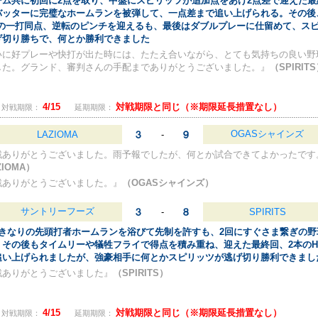
ーム共に初回に2点を取り、中盤にスピリッツが追加点をあげ2点差で迎えた最
バッターに完璧なホームランを被弾して、一点差まで追い上げられる。その後
2塁の一打同点、逆転のピンチを迎えるも、最後はダブルプレーに仕留めて、ス
げ切り勝ちで、何とか勝利できました
いに好プレーや快打が出た時には、たたえ合いながら、とても気持ちの良い野
した。グランド、審判さんの手配までありがとうございました。』
（SPIRIT
4/15
対戦期限と同じ（※期限延長措置なし）
対戦期限：
延期期限：
OGASシャインズ
LAZIOMA
-
戦ありがとうございました。雨予報でしたが、何とか試合できてよかったです
ZIOMA）
戦ありがとうございました。』
（OGASシャインズ）
サントリーフーズ
-
SPIRITS
いきなりの先頭打者ホームランを浴びて先制を許すも、2回にすぐさま繋ぎの野
、その後もタイムリーや犠牲フライで得点を積み重ね、迎えた最終回、2本のH
追い上げられましたが、強豪相手に何とかスピリッツが逃げ切り勝利できまし
戦ありがとうございました』
（SPIRITS）
4/15
対戦期限と同じ（※期限延長措置なし）
対戦期限：
延期期限：