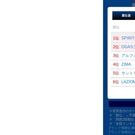
順位
1位
SPIRIT
2位
OGA
3位
アルフ
4位
ZIMA
5位
サント
6位
LAZIO
※背景色付のチ
※「順位」→予
※「関西2部順
※「全国ランキン
[*ランク指標1
[*ランク指標2