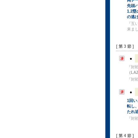
両チ
先頭
1.
の逃
『互
来ま
[ 第 3 節 ]
●
『対
（LA
『対
●
1回
転し
たれ
『対
[ 第 4 節 ]