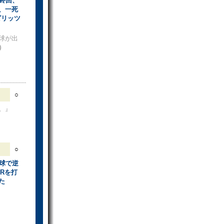
終回、
、一死
ピリッツ
球が出
S）
○
。』
○
球で逆
Rを打
た