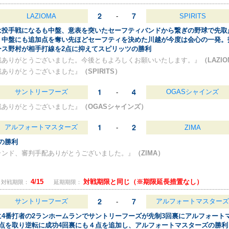
LAZIOMA
-
SPIRITS
は投手戦になるも中盤、意表を突いたセーフティバンドから繋ぎの野球で先取
、中盤にも追加点を奪い先ほどセーフティを決めた川越が今度は会心の一発。
ース野村が相手打線を2点に抑えてスピリッツの勝利
戦ありがとうございました。今後ともよろしくお願いいたします。』
（LAZI
戦ありがとうございました』
（SPIRITS）
サントリーフーズ
OGASシャインズ
-
戦ありがとうございました』
（OGASシャインズ）
アルフォートマスターズ
-
ZIMA
Aの勝利
ランド、審判手配ありがとうございました。』
（ZIMA）
4/15
対戦期限と同じ（※期限延長措置なし）
対戦期限：
延期期限：
サントリーフーズ
アルフォートマスターズ
-
に4番打者の2ランホームランでサントリーフーズが先制3回裏にアルフォート
3点を取り逆転に成功4回裏にも４点を追加し、アルフォートマスターズの勝利