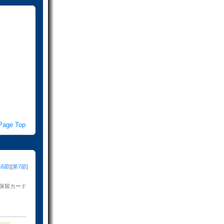
age Top
第6節
][
第7節
]
保留カード