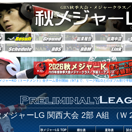
6秋メジャーKO（トーナメント）全チーム受付開始（9/7まで、リーグ戦LGとのダブル割で半
秋メジャーLG 関西大会 2部 A組 （Ｗ