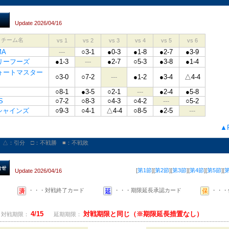
Update 2026/04/16
チーム名
vs 1
vs 2
vs 3
vs 4
vs 5
vs 6
MA
---
○3-1
●0-3
●1-8
●2-7
●3-9
リーフーズ
●1-3
---
●2-7
○5-3
●3-8
●1-4
ォートマスター
○3-0
○7-2
---
●1-2
●3-4
△4-4
○8-1
●3-5
○2-1
---
●2-4
●5-8
S
○7-2
○8-3
○4-3
○4-2
---
○5-2
シャインズ
○9-3
○4-1
△4-4
○8-5
●2-5
---
▲P
 △：引分 □：不戦勝 ■：不戦敗
[
第1節
][
第2節
][
第3節
][
第4節
][
第5節
][
Update 2026/04/16
・・・対戦終了カード
・・・期限延長承認カード
・・・
4/15
対戦期限と同じ（※期限延長措置なし）
対戦期限：
延期期限：