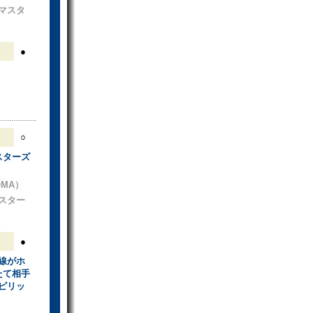
マスタ
●
○
スターズ
OMA）
スター
●
線がホ
たて相手
ピリッ