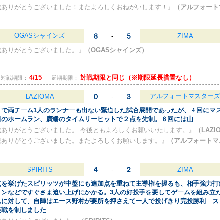
戦ありがとうございました！またよろしくおねがいします！』
（アルフォート
）
OGASシャインズ
-
ZIMA
戦ありがとうございました。』
（OGASシャインズ）
4/15
対戦期限と同じ（※期限延長措置なし）
対戦期限：
延期期限：
アルフォートマスターズ
LAZIOMA
-
まで両チーム1人のランナーも出ない緊迫した試合展開であったが、４回にマ
田のホームラン、廣幡のタイムリーヒットで２点を先制。６回には山
戦ありがとうございました。 今後ともよろしくお願いいたします。』
（LAZI
戦ありがとうございました。またよろしくお願いします。』
（アルフォートマ
SPIRITS
-
ZIMA
点を挙げたスピリッツが中盤にも追加点を重ねて主導権を握るも、相手強力打
ランなどですぐさま追い上げにかかる。3人の好投手を要してゲームを組み立
ムに対して、自陣はエース野村が要所を押さえて一人で投げきり完投勝利 ス
接戦を制しました