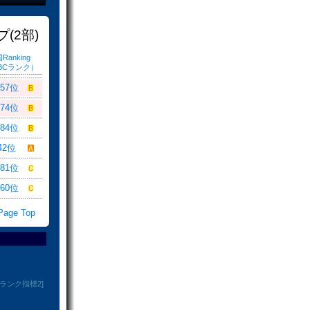
(2部)
Ranking
BCランク）
357位
274位
584位
42位
681位
960位
age Top
*ランク指標2]