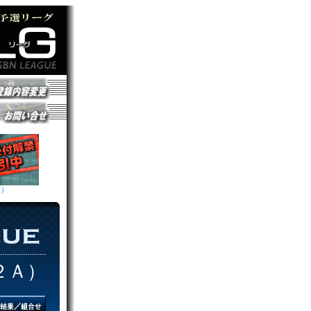
額）
２Ａ）