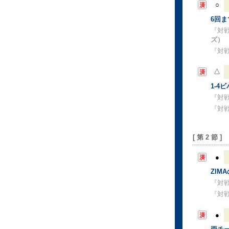
○
6回
『対
ズ）
『対
△
1-4
『対
『対
[ 第 2 節 ]
●
ZIM
『対
『対
●