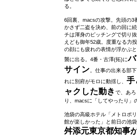
る。
6回裏、macsの攻撃。先頭の
かさず二盗を決め、前の回に続
チは渾身のピッチングで切り抜
えども御年52歳。度重なる力
の顔にも疲れの表情が浮かぶと
バ
襲に出る。4番・古澤(拓)に
サイン
。仕事の出来る部下
手
れに別府がモロに動揺し、
ャクした動き
で、あろ
り、macsに「してやったり
池袋の高級ホテル「メトロポリ
館が楽しかった」と前日の池袋
舛添元東京都知事