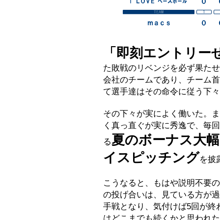
「即刻エントリー
た敗戦のリベンジを必ず果たせ
会社のチームであり、チーム首
て選手達はその命令に従う下々
その下々が実によく働いた。ま
く真っ直ぐが実に秀逸で、毎回
夏のボーナス大
る
イスピッチング
を披
こうなると、もはや説明不要の
の投げ合いは、見ている方が過
手戦となり、気付けば5回が終
はどこまでも続くかと思われた