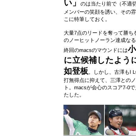
い」
のは当たり前で（不適
メンバーの笑顔を誘い、その雰
こに特筆しておく。
大量7点のリードを奪って勝ち
のノーヒットノーラン達成なる
終回のmacsのマウンドには
に立候補したように
如登板
。しかし、古澤もI 
打無得点に抑えて、三澤とのノ
ト。macsが会心のスコア7-
たした。