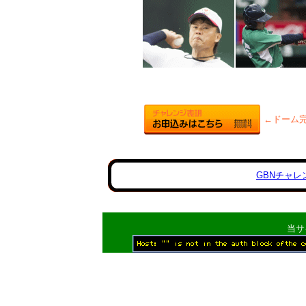
←ドーム
GBNチャ
当サ