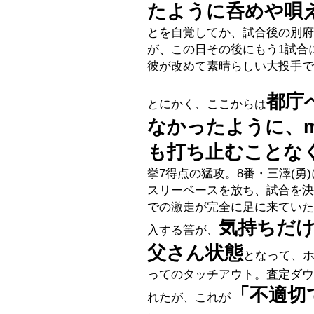
たように呑めや唄
とを自覚してか、試合後の別府
が、この日その後にもう1試合
彼が改めて素晴らしい大投手で
都庁
とにかく、ここからは
なかったように、m
も打ち止むことな
挙7得点の猛攻。8番・三澤(勇
スリーベースを放ち、試合を決
での激走が完全に足に来ていた
気持ちだ
入する筈が、
父さん状態
となって、
ってのタッチアウト。査定ダウ
「不適切
れたが、これが