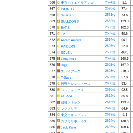
2574位
866
1.1
東京ベイエイリアンズ
2576位
867
77.4
INFINITY
2581位
868
73.8
Selvins
2582位
869
129.0
BULLDOGS
2583位
870
102.6
BAT'S
2587位
871
50.6
J'z
2594位
872
90.1
Aarata Arrows
2595位
873
22.0
RAIDERS
2596位
874
-98.3
SOLEIL
2598位
875
360.5
Chuyans＋
2602位
876
167.9
冷奴
2603位
877
218.3
スパイアーズ
2607位
878
57.0
T-Stars
2608位
879
53.4
日野台レンジャース
2610位
880
92.5
ベルティックス
2612位
881
85.8
FORZA
2616位
882
193.9
成城ソネッツ
2618位
883
64.9
マグノリア
2619位
884
-1.1
東交エキスプレス
2624位
885
138.3
カサカサボーイズ
2626位
886
168.4
Jack Knife