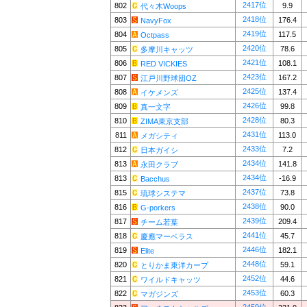
2417位
802
9.9
代々木Woops
2418位
803
176.4
NavyFox
2419位
804
117.5
Octpass
2420位
805
78.6
多摩川キャッツ
2421位
806
108.1
RED VICKIES
2423位
807
167.2
江戸川野球団OZ
2425位
808
137.4
イケメンズ
2426位
809
99.8
真一文字
2428位
810
80.3
ZIMA東京支部
2431位
811
113.0
メガシティ
2433位
812
7.2
日本ガイシ
2434位
813
141.8
永田クラブ
2434位
813
-16.9
Bacchus
2437位
815
73.8
琉球システマ
2438位
816
90.0
G-porkers
2439位
817
209.4
チーム若葉
2441位
818
45.7
慶應マーベラス
2446位
819
182.1
Elite
2448位
820
59.1
とりかま東洋カープ
2452位
821
44.6
ワイルドキャッツ
2453位
822
60.3
マガジンズ