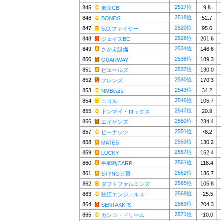
2517位
845
9.8
東京CB
2518位
846
52.7
BONDS
2520位
847
95.6
S.D.ファイヤー
2528位
848
201.6
ジェイスBC
2534位
849
146.6
さかえ設備
2536位
850
189.3
GUARWAY
2537位
851
130.0
ピエールズ
2540位
852
170.3
フレンズ
2543位
853
34.2
NMBears
2546位
854
105.7
ニコル
2547位
855
20.9
ドンマイ・ロックス
2550位
856
234.4
エイゲンズ
2551位
857
78.2
ピーナッツ
2553位
858
130.2
MATES
2557位
859
152.4
LUCKY
2561位
860
118.4
平和島CARP
2562位
861
136.7
STYNG三軍
2565位
862
105.8
ダフトファルコンズ
2568位
863
-25.5
狛江エンジェルス
2569位
864
204.3
SENTAKKI'S
2571位
865
-10.0
カンコ・ドリーム