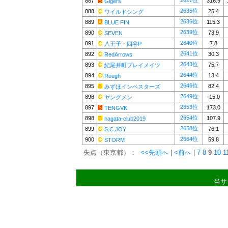
2627位
887
316.9
Gigers
2635位
888
25.4
ワイルドシング
2636位
889
115.3
BLUE FIN
2639位
890
73.9
SEVEN
2640位
891
7.8
八王子・四谷P
2641位
892
30.3
RedArrows
2643位
893
75.7
紀尾井町プレイメイツ
2644位
894
13.4
Rough
2646位
895
82.4
みずほインベスターズ
2649位
896
-15.0
ヤングメン
2653位
897
173.0
TENGVK
2654位
898
107.9
nagata-club2019
2658位
899
76.1
S.C.JOY
2664位
900
59.8
STORM
失点（東京都）：
<<先頭へ
|
<前へ
|
7
8
9
10
1
当サ