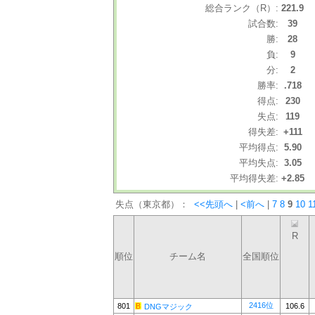
総合ランク（R）:
221.9
試合数:
39
勝:
28
負:
9
分:
2
勝率:
.718
得点:
230
失点:
119
得失差:
+111
平均得点:
5.90
平均失点:
3.05
平均得失差:
+2.85
失点（東京都）：
<<先頭へ
|
<前へ
|
7
8
9
10
1
R
順位
チーム名
全国順位
2416位
801
106.6
DNGマジック