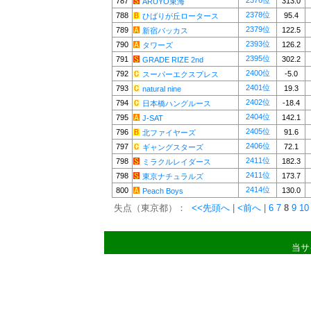
2376位
787
313.0
ARUYO東海
2378位
788
95.4
ひばりが丘ロータース
2379位
789
122.5
新宿バッカス
2393位
790
126.2
タワーズ
2395位
791
302.2
GRADE RIZE 2nd
2400位
792
-5.0
スーパーエクスプレス
2401位
793
19.3
natural nine
2402位
794
-18.4
日本橋ハングルース
2404位
795
142.1
J-SAT
2405位
796
91.6
北ファイヤーズ
2406位
797
72.1
ギャングスターズ
2411位
798
182.3
ミラクルレイダース
2411位
798
173.7
東京ナチュラルズ
2414位
800
130.0
Peach Boys
失点（東京都）：
<<先頭へ
|
<前へ
|
6
7
8
9
10
当サ