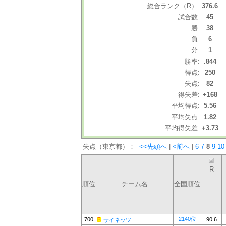
総合ランク（R）:
376.6
試合数:
45
勝:
38
負:
6
分:
1
勝率:
.844
得点:
250
失点:
82
得失差:
+168
平均得点:
5.56
平均失点:
1.82
平均得失差:
+3.73
失点（東京都）：
<<先頭へ
|
<前へ
|
6
7
8
9
10
R
順位
チーム名
全国順位
2140位
700
90.6
サイネッツ