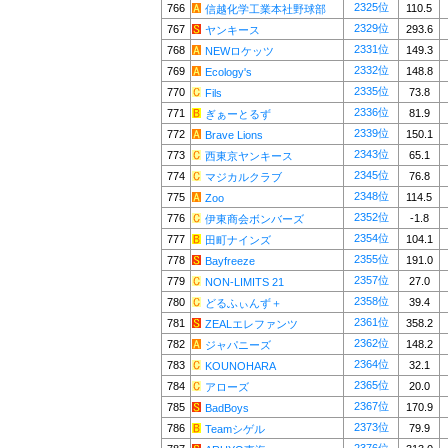
2325位
766
110.5
信越化学工業本社野球部
2329位
767
293.6
ヤンキース
2331位
768
149.3
NEWロケッツ
2332位
769
148.8
Ecology's
2335位
770
73.8
Fils
2336位
771
81.9
ぎぁーとるず
2339位
772
150.1
Brave Lions
2343位
773
65.1
西東京ヤンキース
2345位
774
76.8
マジカルクラブ
2348位
775
114.5
Zoo
2352位
776
-1.8
伊東商会ボンバーズ
2354位
777
104.1
田町ナインズ
2355位
778
191.0
Bayfreeze
2357位
779
27.0
NON-LIMITS 21
2358位
780
39.4
どるふぃんず＋
2361位
781
358.2
ZEALエレファンツ
2362位
782
148.2
ジャパニーズ
2364位
783
32.1
KOUNOHARA
2365位
784
20.0
アローズ
2367位
785
170.9
BadBoys
2373位
786
79.9
Teamシゲル