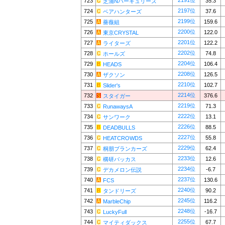
2191位
723
35.3
芝浦Nハーキュリーズ
2197位
724
37.6
ベアハンターズ
2199位
725
159.6
薔薇組
2200位
726
122.0
東京CRYSTAL
2201位
727
122.2
ライターズ
2202位
728
74.8
ホールズ
2204位
729
106.4
HEADS
2208位
730
126.5
ザクソン
2210位
731
102.7
Slider's
2214位
732
376.6
スタイガー
2219位
733
71.3
RunawaysA
2222位
734
13.1
サンワーク
2226位
735
88.5
DEADBULLS
2227位
736
55.8
HEATCROWDS
2229位
737
62.4
桐朋ブランカーズ
2233位
738
12.6
構研バッカス
2234位
739
-6.7
デカメロン伝説
2237位
740
130.6
FCS
2240位
741
90.2
タンドリーズ
2245位
742
116.2
MarbleChip
2248位
743
-16.7
LuckyFull
2255位
744
67.7
マイティダックス