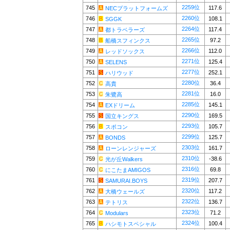
2259位
745
117.6
NECプラットフォームズ
2260位
746
108.1
SGGK
2264位
747
117.4
都トラベラーズ
2265位
748
97.2
船橋スフィンクス
2266位
749
112.0
レッドソックス
2271位
750
125.4
SELENS
2277位
751
252.1
ハリウッド
2280位
752
36.4
高貴
2281位
753
16.0
朱鷺高
2285位
754
145.1
EXドリーム
2290位
755
169.5
国立キングス
2293位
756
105.7
スポコン
2299位
757
125.7
BONDS
2303位
758
161.7
ローンレンジャーズ
2310位
759
-38.6
光が丘Walkers
2316位
760
69.8
にこたまAMIGOS
2319位
761
207.7
SAMURAI.BOYS
2320位
762
117.2
大橋ウェールズ
2322位
763
136.7
テトリス
2323位
764
71.2
Modulars
2324位
765
100.4
ハシモトスペシャル