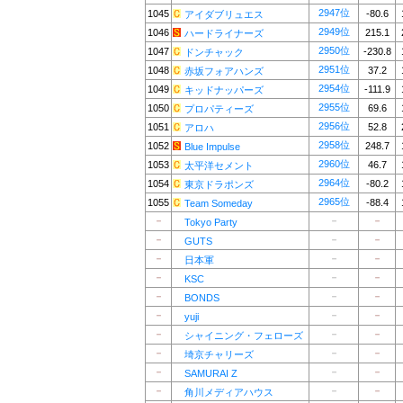
2947位
1045
-80.6
アイダブリュエス
2949位
1046
215.1
ハードライナーズ
2950位
1047
-230.8
ドンチャック
2951位
1048
37.2
赤坂フォアハンズ
2954位
1049
-111.9
キッドナッパーズ
2955位
1050
69.6
プロパティーズ
2956位
1051
52.8
アロハ
2958位
1052
248.7
Blue Impulse
2960位
1053
46.7
太平洋セメント
2964位
1054
-80.2
東京ドラポンズ
2965位
1055
-88.4
Team Someday
－
－
－
Tokyo Party
－
－
－
GUTS
－
－
－
日本軍
－
－
－
KSC
－
－
－
BONDS
－
－
－
yuji
－
－
－
シャイニング・フェローズ
－
－
－
埼京チャリーズ
－
－
－
SAMURAI Z
－
－
－
角川メディアハウス