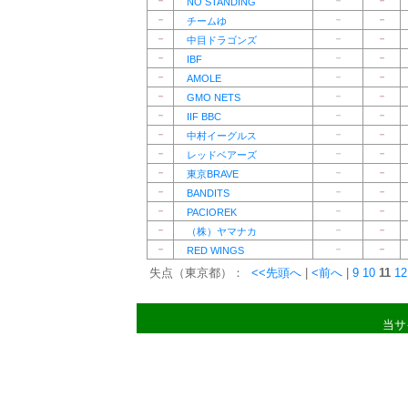
－
－
－
NO STANDING
－
－
－
チームゆ
－
－
－
中目ドラゴンズ
－
－
－
IBF
－
－
－
AMOLE
－
－
－
GMO NETS
－
－
－
IIF BBC
－
－
－
中村イーグルス
－
－
－
レッドベアーズ
－
－
－
東京BRAVE
－
－
－
BANDITS
－
－
－
PACIOREK
－
－
－
（株）ヤマナカ
－
－
－
RED WINGS
失点（東京都）：
<<先頭へ
|
<前へ
|
9
10
11
12
当サ