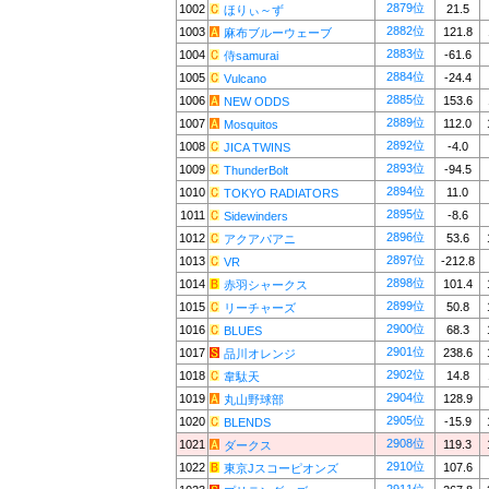
2879位
1002
21.5
ほりぃ～ず
2882位
1003
121.8
麻布ブルーウェーブ
2883位
1004
-61.6
侍samurai
2884位
1005
-24.4
Vulcano
2885位
1006
153.6
NEW ODDS
2889位
1007
112.0
Mosquitos
2892位
1008
-4.0
JICA TWINS
2893位
1009
-94.5
ThunderBolt
2894位
1010
11.0
TOKYO RADIATORS
2895位
1011
-8.6
Sidewinders
2896位
1012
53.6
アクアパアニ
2897位
1013
-212.8
VR
2898位
1014
101.4
赤羽シャークス
2899位
1015
50.8
リーチャーズ
2900位
1016
68.3
BLUES
2901位
1017
238.6
品川オレンジ
2902位
1018
14.8
韋駄天
2904位
1019
128.9
丸山野球部
2905位
1020
-15.9
BLENDS
2908位
1021
119.3
ダークス
2910位
1022
107.6
東京Jスコーピオンズ