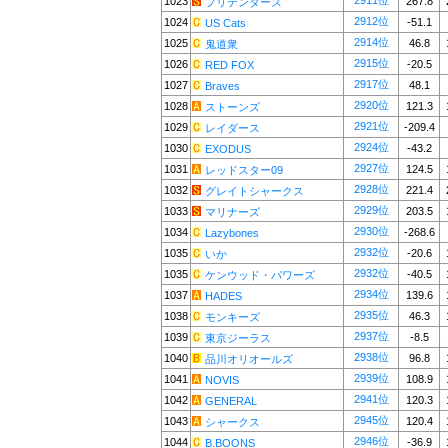
2911位
1023
267.8
プリテンダーズ
2912位
1024
-51.1
US Cats
2914位
1025
46.8
鬼道衆
2915位
1026
-20.5
RED FOX
2917位
1027
48.1
Braves
2920位
1028
121.3
ストーンズ
2921位
1029
-209.4
レイダース
2924位
1030
-43.2
EXODUS
2927位
1031
124.5
レッドスター09
2928位
1032
221.4
グレイトシャークス
2929位
1033
203.5
マリナーズ
2930位
1034
-268.6
Lazybones
2932位
1035
-20.6
いか
2932位
1035
-40.5
ケンウッド・パワーズ
2934位
1037
139.6
HADES
2935位
1038
46.3
モンキーズ
2937位
1039
-8.5
東京ジーラス
2938位
1040
96.8
品川オリオールズ
2939位
1041
108.9
NOVIS
2941位
1042
120.3
GENERAL
2945位
1043
120.4
シャークス
2946位
1044
-36.9
B.BOONS