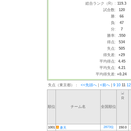
総合ランク（R）:
119.3
試合数:
120
勝:
66
負:
47
分:
7
勝率:
.550
得点:
534
失点:
505
得失差:
+29
平均得点:
4.45
平均失点:
4.21
平均得失差:
+0.24
失点（東京都）：
<<先頭へ
|
<前へ
|
9
10
11
12
R
順位
チーム名
全国順位
2873位
1001
150.0
蒼天