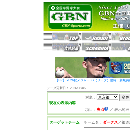
【PR】 2026秋メジャーLG（リーグ）優待・新規共
データ更新日： 2026/08/05
対象：
現在の表示内容
項目：
失点
／
表示範囲
ターゲットチーム
チーム名：
ダークス
／
都道