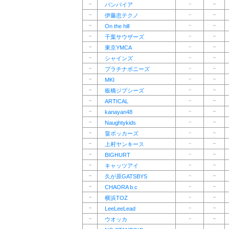
－
－
－
バンパイア
－
－
－
伊藤忠テクノ
－
－
－
On the hill
－
－
－
千葉サウザーズ
－
－
－
東京YMCA
－
－
－
シャインズ
－
－
－
プラチナポニーズ
－
－
－
MKI
－
－
－
板橋ジプシーズ
－
－
－
ARTICAL
－
－
－
kanayan48
－
－
－
Naughtykids
－
－
－
畠ポッカーズ
－
－
－
上村ヤンキース
－
－
－
BIGHURT
－
－
－
キャッツアイ
－
－
－
久が原GATSBYS
－
－
－
CHAORA b.c
－
－
－
横浜TOZ
－
－
－
LeeLeeLead
－
－
－
ウオッカ