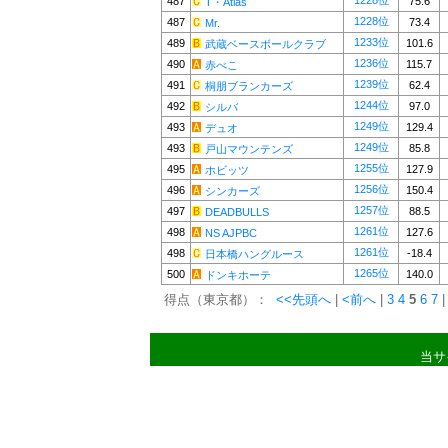
1228位
487
75.6
T・Atlas
1228位
487
73.4
Mr.
1233位
489
101.6
武蔵ベースボールクラブ
1236位
490
115.7
赤べこ
1239位
491
62.4
桐朋ブランカーズ
1244位
492
97.0
シルバ
1249位
493
129.4
デュオ
1249位
493
85.8
戸山マウンテンズ
1255位
495
127.9
ホビッツ
1256位
496
150.4
シンカーズ
1257位
497
88.5
DEADBULLS
1261位
498
127.6
NS AJPBC
1261位
498
-18.4
日本橋ハングルース
1265位
500
140.0
ドンキホーテ
得点（東京都）：
<<先頭へ
|
<前へ
|
3
4
5
6
7
|
当サ