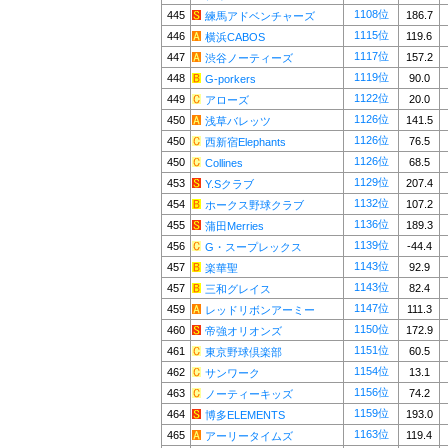
1108位
445
186.7
練馬アドベンチャーズ
1115位
446
119.6
横浜CABOS
1117位
447
157.2
渋谷ノーティーズ
1119位
448
90.0
G-porkers
1122位
449
20.0
アローズ
1126位
450
141.5
浅草バレッツ
1126位
450
76.5
西新宿Elephants
1126位
450
68.5
Collines
1129位
453
207.4
Y.Sクラブ
1132位
454
107.2
ホークス野球クラブ
1136位
455
189.3
蒲田Merries
1139位
456
-44.4
G・スープレックス
1143位
457
92.9
楽華聖
1143位
457
82.4
三和グレイス
1147位
459
111.3
レッドリボンアーミー
1150位
460
172.9
帝強オリオンズ
1151位
461
60.5
東京野球倶楽部
1154位
462
13.1
サンワーク
1156位
463
74.2
ノーティーキッズ
1159位
464
193.0
博多ELEMENTS
1163位
465
119.4
アーリータイムズ