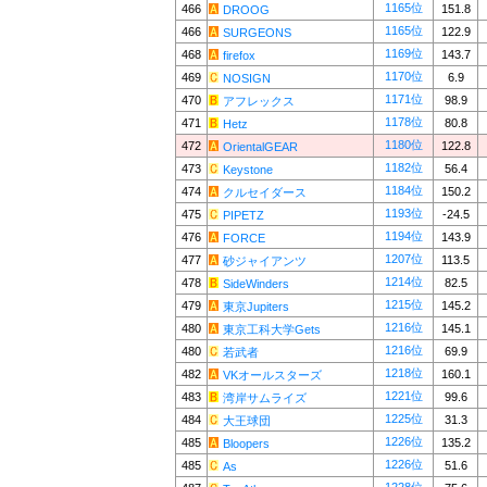
1165位
466
151.8
DROOG
1165位
466
122.9
SURGEONS
1169位
468
143.7
firefox
1170位
469
6.9
NOSIGN
1171位
470
98.9
アフレックス
1178位
471
80.8
Hetz
1180位
472
122.8
OrientalGEAR
1182位
473
56.4
Keystone
1184位
474
150.2
クルセイダース
1193位
475
-24.5
PIPETZ
1194位
476
143.9
FORCE
1207位
477
113.5
砂ジャイアンツ
1214位
478
82.5
SideWinders
1215位
479
145.2
東京Jupiters
1216位
480
145.1
東京工科大学Gets
1216位
480
69.9
若武者
1218位
482
160.1
VKオールスターズ
1221位
483
99.6
湾岸サムライズ
1225位
484
31.3
大王球団
1226位
485
135.2
Bloopers
1226位
485
51.6
As