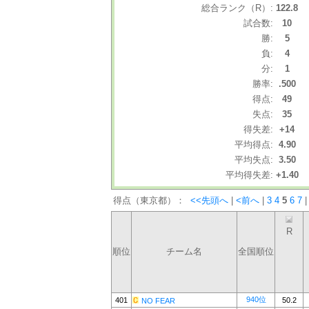
総合ランク（R）:
122.8
試合数:
10
勝:
5
負:
4
分:
1
勝率:
.500
得点:
49
失点:
35
得失差:
+14
平均得点:
4.90
平均失点:
3.50
平均得失差:
+1.40
得点（東京都）：
<<先頭へ
|
<前へ
|
3
4
5
6
7
|
R
順位
チーム名
全国順位
940位
401
50.2
NO FEAR