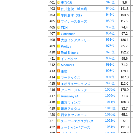
940位
401
9.8
東京CB
946位
403
141.3
佐川急便 城南店
946位
403
104.8
平田倉庫（株）
952位
405
117.2
マイナースターズ
952位
405
74.4
FDH
954位
407
97.2
Continues
961位
408
186.1
大森インダストリー
975位
409
85.7
Prettys
978位
410
152.2
Red Snipers
987位
411
88.6
インパクツ
991位
412
71.2
Modulars
993位
413
129.1
東交
994位
414
107.8
マードックス
996位
415
112.0
エボリューションズ
1003位
416
178.0
アンバージャック
1009位
417
71.3
RunawaysA
1011位
418
106.3
東京ウィンズ
1013位
419
92.7
銀座アルタス
1016位
420
65.1
西東京ヤンキース
1023位
421
-5.0
スーパーエクスプレス
1031位
422
191.9
オーシャンベアーズ