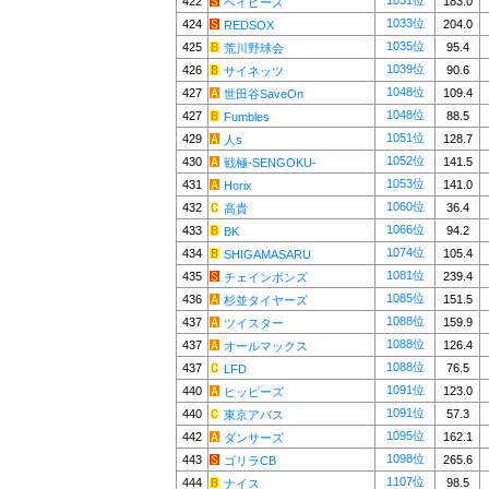
1031位
422
183.0
ベイビーズ
1033位
424
204.0
REDSOX
1035位
425
95.4
荒川野球会
1039位
426
90.6
サイネッツ
1048位
427
109.4
世田谷SaveOn
1048位
427
88.5
Fumbles
1051位
429
128.7
人s
1052位
430
141.5
戦極-SENGOKU-
1053位
431
141.0
Horix
1060位
432
36.4
高貴
1066位
433
94.2
BK
1074位
434
105.4
SHIGAMASARU
1081位
435
239.4
チェインボンズ
1085位
436
151.5
杉並タイヤーズ
1088位
437
159.9
ツイスター
1088位
437
126.4
オールマックス
1088位
437
76.5
LFD
1091位
440
123.0
ヒッピーズ
1091位
440
57.3
東京アバス
1095位
442
162.1
ダンサーズ
1098位
443
265.6
ゴリラCB
1107位
444
98.5
ナイス