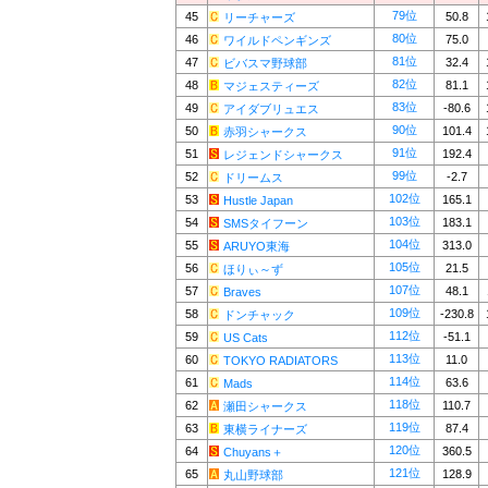
79位
45
50.8
リーチャーズ
80位
46
75.0
ワイルドペンギンズ
81位
47
32.4
ビバスマ野球部
82位
48
81.1
マジェスティーズ
83位
49
-80.6
アイダブリュエス
90位
50
101.4
赤羽シャークス
91位
51
192.4
レジェンドシャークス
99位
52
-2.7
ドリームス
102位
53
165.1
Hustle Japan
103位
54
183.1
SMSタイフーン
104位
55
313.0
ARUYO東海
105位
56
21.5
ほりぃ～ず
107位
57
48.1
Braves
109位
58
-230.8
ドンチャック
112位
59
-51.1
US Cats
113位
60
11.0
TOKYO RADIATORS
114位
61
63.6
Mads
118位
62
110.7
瀬田シャークス
119位
63
87.4
東横ライナーズ
120位
64
360.5
Chuyans＋
121位
65
128.9
丸山野球部