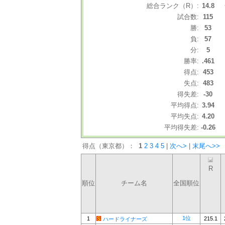
総合ランク（R）:
14.8
試合数:
115
勝:
53
負:
57
分:
5
勝率:
.461
得点:
453
失点:
483
得失差:
-30
平均得点:
3.94
平均失点:
4.20
平均得失差:
-0.26
得点（東京都）：
1
2
3
4
5
|
次へ>
|
末尾へ>>
R
順位
チーム名
全国順位
1位
1
215.1
ハードライナーズ