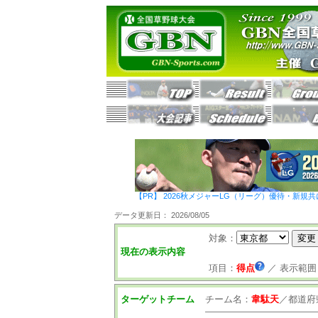
【PR】 2026秋メジャーLG（リーグ）優待・新規共
データ更新日： 2026/08/05
対象：
現在の表示内容
項目：
得点
／
表示範囲
ターゲットチーム
チーム名：
韋駄天
／
都道府