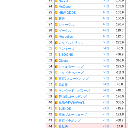
38位
23
108.9
NOVIS
39位
24
133.0
McQueen
40位
25
153.6
NEW ODDS
43位
26
150.0
蒼天
45位
27
120.4
シャークス
47位
28
119.3
ダークス
48位
29
112.0
Mosquitos
50位
30
223.9
レッドスピリッツ
54位
31
46.3
モンキーズ
55位
32
-36.9
B.BOONS
56位
33
316.9
Gigers
57位
34
229.3
ジョルターヘッズ
58位
35
-111.9
キッドナッパーズ
59位
36
107.6
東京Jスコーピオンズ
61位
37
46.8
鬼道衆
64位
38
-40.5
ケンウッド・パワーズ
70位
39
176.0
芳山堂ゴールデンズ
72位
40
335.5
風船会FARAWAYS
74位
41
-15.9
BLENDS
75位
42
121.8
麻布ブルーウェーブ
76位
43
-80.2
東京ドラポンズ
77位
44
14.8
韋駄天