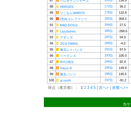
169位
87
138.9
クレオデンジャーズ
172位
88
36.2
HEROES
176位
89
132.8
りこなんWAROS
182位
90
358.2
ZEALエレファンツ
184位
91
27.5
MAD DOGS
185位
92
-268.6
Lazybones
187位
93
54.9
アダンズ
189位
94
-4.0
JICA TWINS
191位
95
97.5
東京レイバンズ
193位
96
105.0
ベーランズ
194位
97
92.4
RYUJIES
195位
98
149.9
Tokyo R
196位
99
145.5
東京パンツ
197位
100
-81.2
at north
得点（東京都）：
1
2
3
4
5
|
次へ>
|
末尾へ>>
当サ