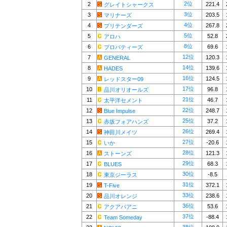
2位
2
221.4
グレイトシャークス
3位
3
203.5
マリナーズ
4位
4
267.8
プリテンダーズ
5位
5
52.8
アロハ
8位
6
69.6
プロパティーズ
12位
7
120.3
GENERAL
14位
8
139.6
HADES
16位
9
124.5
レッドスター09
17位
10
96.8
品川オリオールズ
21位
11
46.7
太平洋セメント
22位
12
248.7
Blue Impulse
25位
13
37.2
赤坂フォアハンズ
26位
14
269.4
神田川メイツ
27位
15
-20.6
いか
28位
16
121.3
ストーンズ
29位
17
68.3
BLUES
30位
18
-8.5
東京ジーラス
31位
19
372.1
T-Five
33位
20
238.6
品川オレンジ
36位
21
53.6
アクアパアニ
37位
22
-88.4
Team Someday