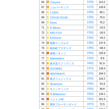
124位
66
114.2
Chuyans
127位
67
143.6
シルバーキッズ
128位
68
48.1
J-KIDS
129位
69
75.0
CROSS ROAD
129位
69
70.2
Roots
132位
71
-23.0
D-Minors
133位
72
-20.5
RED FOX
136位
73
-43.2
EXODUS
138位
74
137.6
関東マッスルズ
139位
75
-68.4
錦糸町ブラザーズ
140位
76
193.9
成城ソネッツ
142位
77
-8.6
Sidewinders
146位
78
81.9
青木宏ラフィアンズ
147位
79
139.4
DOOBIES
153位
80
204.3
SENTAKKI'S
155位
81
118.2
角川フェニックス
158位
82
-61.6
侍samurai
159位
83
39.8
キャンディーズ
160位
84
134.1
中央Mariners
165位
85
201.6
ジェイスBC
167位
86
72.5
調布ブルーサンダーズ