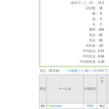
総合ランク（R）:
71.3
試合数:
18
勝:
8
負:
9
分:
1
勝率:
.444
得点:
60
失点:
82
得失差:
-22
平均得点:
3.33
平均失点:
4.56
平均得失差:
-1.22
得点（東京都）：
<<先頭へ
|
<前へ
|
3
4
5
6
7
|
R
順位
チーム名
全国順位
940位
401
50.2
NO FEAR