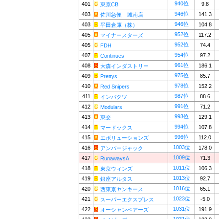
940位
401
9.8
東京CB
946位
403
141.3
佐川急便 城南店
946位
403
104.8
平田倉庫（株）
952位
405
117.2
マイナースターズ
952位
405
74.4
FDH
954位
407
97.2
Continues
961位
408
186.1
大森インダストリー
975位
409
85.7
Prettys
978位
410
152.2
Red Snipers
987位
411
88.6
インパクツ
991位
412
71.2
Modulars
993位
413
129.1
東交
994位
414
107.8
マードックス
996位
415
112.0
エボリューションズ
1003位
416
178.0
アンバージャック
1009位
417
71.3
RunawaysA
1011位
418
106.3
東京ウィンズ
1013位
419
92.7
銀座アルタス
1016位
420
65.1
西東京ヤンキース
1023位
421
-5.0
スーパーエクスプレス
1031位
422
191.9
オーシャンベアーズ