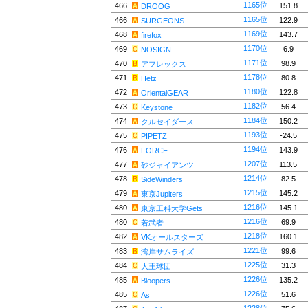
1165位
466
151.8
DROOG
1165位
466
122.9
SURGEONS
1169位
468
143.7
firefox
1170位
469
6.9
NOSIGN
1171位
470
98.9
アフレックス
1178位
471
80.8
Hetz
1180位
472
122.8
OrientalGEAR
1182位
473
56.4
Keystone
1184位
474
150.2
クルセイダース
1193位
475
-24.5
PIPETZ
1194位
476
143.9
FORCE
1207位
477
113.5
砂ジャイアンツ
1214位
478
82.5
SideWinders
1215位
479
145.2
東京Jupiters
1216位
480
145.1
東京工科大学Gets
1216位
480
69.9
若武者
1218位
482
160.1
VKオールスターズ
1221位
483
99.6
湾岸サムライズ
1225位
484
31.3
大王球団
1226位
485
135.2
Bloopers
1226位
485
51.6
As