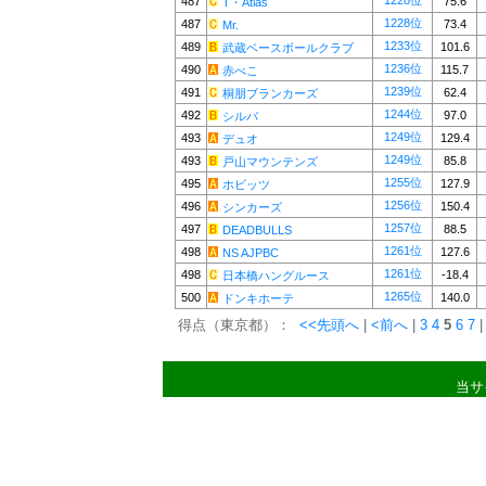
1228位
487
75.6
T・Atlas
1228位
487
73.4
Mr.
1233位
489
101.6
武蔵ベースボールクラブ
1236位
490
115.7
赤べこ
1239位
491
62.4
桐朋ブランカーズ
1244位
492
97.0
シルバ
1249位
493
129.4
デュオ
1249位
493
85.8
戸山マウンテンズ
1255位
495
127.9
ホビッツ
1256位
496
150.4
シンカーズ
1257位
497
88.5
DEADBULLS
1261位
498
127.6
NS AJPBC
1261位
498
-18.4
日本橋ハングルース
1265位
500
140.0
ドンキホーテ
得点（東京都）：
<<先頭へ
|
<前へ
|
3
4
5
6
7
|
当サ