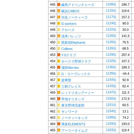
1108位
445
186.7
練馬アドベンチャーズ
1115位
446
119.6
横浜CABOS
1117位
447
157.2
渋谷ノーティーズ
1119位
448
90.0
G-porkers
1122位
449
20.0
アローズ
1126位
450
141.5
浅草バレッツ
1126位
450
76.5
西新宿Elephants
1126位
450
68.5
Collines
1129位
453
207.4
Y.Sクラブ
1132位
454
107.2
ホークス野球クラブ
1136位
455
189.3
蒲田Merries
1139位
456
-44.4
G・スープレックス
1143位
457
92.9
楽華聖
1143位
457
82.4
三和グレイス
1147位
459
111.3
レッドリボンアーミー
1150位
460
172.9
帝強オリオンズ
1151位
461
60.5
東京野球倶楽部
1154位
462
13.1
サンワーク
1156位
463
74.2
ノーティーキッズ
1159位
464
193.0
博多ELEMENTS
1163位
465
119.4
アーリータイムズ