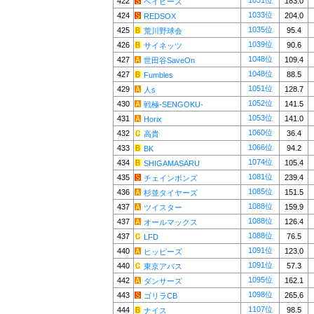
1031位
422
183.0
ベイビーズ
1033位
424
204.0
REDSOX
1035位
425
95.4
荒川野球会
1039位
426
90.6
サイネッツ
1048位
427
109.4
世田谷SaveOn
1048位
427
88.5
Fumbles
1051位
429
128.7
人s
1052位
430
141.5
戦極-SENGOKU-
1053位
431
141.0
Horix
1060位
432
36.4
高貴
1066位
433
94.2
BK
1074位
434
105.4
SHIGAMASARU
1081位
435
239.4
チェインボンズ
1085位
436
151.5
杉並タイヤーズ
1088位
437
159.9
ツイスター
1088位
437
126.4
オールマックス
1088位
437
76.5
LFD
1091位
440
123.0
ヒッピーズ
1091位
440
57.3
東京アバス
1095位
442
162.1
ダンサーズ
1098位
443
265.6
ゴリラCB
1107位
444
98.5
ナイス