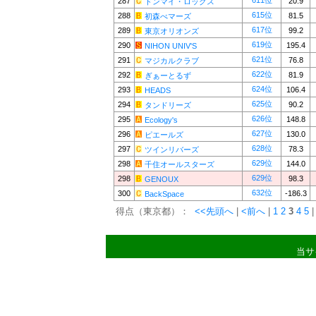
611位
287
20.9
ドンマイ・ロックス
615位
288
81.5
初森べマーズ
617位
289
99.2
東京オリオンズ
619位
290
195.4
NIHON UNIV'S
621位
291
76.8
マジカルクラブ
622位
292
81.9
ぎぁーとるず
624位
293
106.4
HEADS
625位
294
90.2
タンドリーズ
626位
295
148.8
Ecology's
627位
296
130.0
ピエールズ
628位
297
78.3
ツインリバーズ
629位
298
144.0
千住オールスターズ
629位
298
98.3
GENOUX
632位
300
-186.3
BackSpace
得点（東京都）：
<<先頭へ
|
<前へ
|
1
2
3
4
5
|
当サ