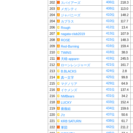
406位
202
218.3
スパイアーズ
408位
203
113.0
メガシティ
410位
204
148.2
ジャパニーズ
410位
204
117.7
カプラス
412位
206
13.4
Rough
413位
207
107.9
nagata-club2019
415位
208
148.3
ROSE
416位
209
159.4
Red-Burning
418位
210
38.0
TWINS
419位
211
245.5
天晴-appare-
421位
212
161.7
ローンレンジャーズ
424位
213
2.8
B.BLACKS
425位
214
99.8
真一文字
429位
215
64.9
マグノリア
431位
216
137.4
イケメンズ
431位
216
34.2
NMBears
433位
218
152.4
LUCKY
434位
219
159.6
薔薇組
437位
220
50.6
J'z
438位
221
61.7
KRB SATURN
442位
222
211.2
軍団