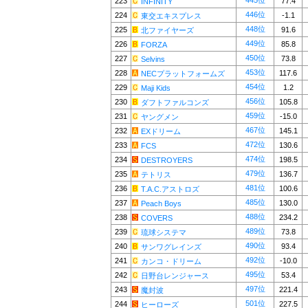
445位
223
77.4
INFINITY
446位
224
-1.1
東交エキスプレス
448位
225
91.6
北ファイヤーズ
449位
226
85.8
FORZA
450位
227
73.8
Selvins
453位
228
117.6
NECプラットフォームズ
454位
229
1.2
Maji Kids
456位
230
105.8
ダフトファルコンズ
459位
231
-15.0
ヤングメン
467位
232
145.1
EXドリーム
472位
233
130.6
FCS
474位
234
198.5
DESTROYERS
479位
235
136.7
テトリス
481位
236
100.6
T.A.C.アストロズ
485位
237
130.0
Peach Boys
488位
238
234.2
COVERS
489位
239
73.8
琉球システマ
490位
240
93.4
サンワグレインズ
492位
241
-10.0
カンコ・ドリーム
495位
242
53.4
日野台レンジャース
497位
243
221.4
魔封波
501位
244
227.5
ヒーローズ