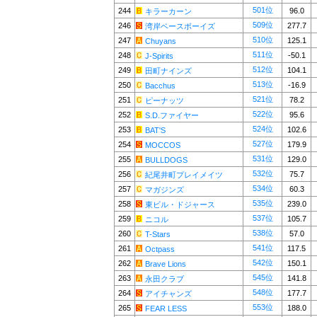
501位
244
96.0
キラーカーン
509位
246
277.7
湾岸ベースボーイズ
510位
247
125.1
Chuyans
511位
248
-50.1
J-Spirits
512位
249
104.1
田町ナインズ
513位
250
-16.9
Bacchus
521位
251
78.2
ピーナッツ
522位
252
95.6
S.D.ファイヤー
524位
253
102.6
BAT'S
527位
254
179.9
MOCCOS
531位
255
129.0
BULLDOGS
532位
256
75.7
紀尾井町プレイメイツ
534位
257
60.3
マガジンズ
535位
258
239.0
東ビル・ドジャース
537位
259
105.7
ニコル
538位
260
57.0
T-Stars
541位
261
117.5
Octpass
542位
262
150.1
Brave Lions
545位
263
141.8
永田クラブ
548位
264
177.7
アイチャンズ
553位
265
188.0
FEAR LESS