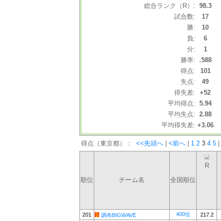
総合ランク（R）:
98.3
試合数:
17
勝:
10
負:
6
分:
1
勝率:
.588
得点:
101
失点:
49
得失差:
+52
平均得点:
5.94
平均失点:
2.88
平均得失差:
+3.06
得点（東京都）：
<<先頭へ
|
<前へ
|
1
2
3
4
5
|
R
順位
チーム名
全国順位
400位
201
217.2
調布BIGWAVE