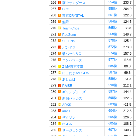
554位
266
233.7
萩中サンダース
558位
267
204.9
ECO
561位
268
122.0
東京CRYSTAL
564位
269
124.6
無限
565位
270
-38.8
Team Chos
568位
271
148.7
RedZone
570位
272
125.4
SELENS
572位
273
273.0
パンドラ
574位
274
157.6
爺バッツB.C
577位
275
118.6
エンパワーズ
585位
276
80.3
ZIMA東京支部
587位
277
69.8
にこたまAMIGOS
589位
278
-51.3
あしたば
590位
279
212.1
RAISE
597位
280
144.4
ギャンブラーズ
598位
281
122.5
新宿バッカス
603位
282
-21.5
ARKS
604位
283
212.3
macs
605位
284
126.5
ザクソン
605位
284
108.1
SGGK
607位
286
140.7
サージェンズ