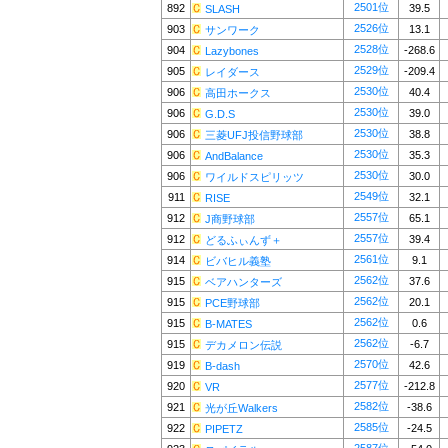
2501位
892
39.5
SLASH
2526位
903
13.1
サンワーク
2528位
904
-268.6
Lazybones
2529位
905
-209.4
レイダース
2530位
906
40.4
高田ホークス
2530位
906
39.0
G.D.S
2530位
906
38.8
三菱UFJ投信野球部
2530位
906
35.3
AndBalance
2530位
906
30.0
ワイルドスピリッツ
2549位
911
32.1
RISE
2557位
912
65.1
J商野球部
2557位
912
39.4
どるふぃんず＋
2561位
914
9.1
ビバヒル義塾
2562位
915
37.6
ベアハンターズ
2562位
915
20.1
PCE野球部
2562位
915
0.6
B-MATES
2562位
915
-6.7
デカメロン伝説
2570位
919
42.6
B-dash
2577位
920
-212.8
VR
2582位
921
-38.6
光が丘Walkers
2585位
922
-24.5
PIPETZ