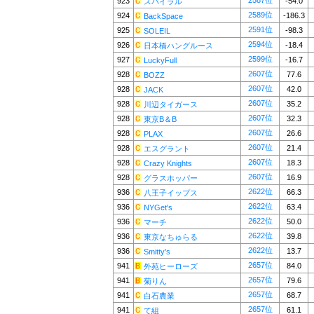
2587位
923
-54.0
スパイラル
2589位
924
-186.3
BackSpace
2591位
925
-98.3
SOLEIL
2594位
926
-18.4
日本橋ハングルース
2599位
927
-16.7
LuckyFull
2607位
928
77.6
BOZZ
2607位
928
42.0
JACK
2607位
928
35.2
川辺タイガース
2607位
928
32.3
東京B＆B
2607位
928
26.6
PLAX
2607位
928
21.4
エスグラント
2607位
928
18.3
Crazy Knights
2607位
928
16.9
グラスホッパー
2622位
936
66.3
八王子イップス
2622位
936
63.4
NYGet's
2622位
936
50.0
マーチ
2622位
936
39.8
東京なちゅらる
2622位
936
13.7
Smitty's
2657位
941
84.0
外苑ヒーローズ
2657位
941
79.6
菊りん
2657位
941
68.7
白石農業
2657位
941
61.1
て組