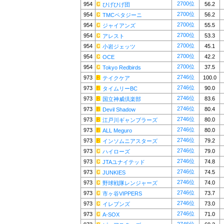
2700位
954
56.2
ひげひげ団
2700位
954
56.2
TMCペタジーニ
2700位
954
55.5
ジャイアンズ
2700位
954
53.3
アレスト
2700位
954
45.1
小岩ジェッツ
2700位
954
42.2
OCE
2700位
954
37.5
Tokyo Redbirds
2746位
973
100.0
テイクケア
2746位
973
90.0
タイムリーBC
2746位
973
83.6
国立神威倶楽部
2746位
973
80.4
Devil Shadow
2746位
973
80.0
江戸川ギャンブラーズ
2746位
973
80.0
ALL Meguro
2746位
973
79.2
インソムニアスターズ
2746位
973
79.0
ハイローズ
2746位
973
74.8
JTAユナイテッド
2746位
973
74.5
JUNKIES
2746位
973
74.0
野球戦隊レンジャーズ
2746位
973
73.7
市ヶ谷VIPPERS
2746位
973
73.0
イレブンズ
2746位
973
71.0
A-SOX