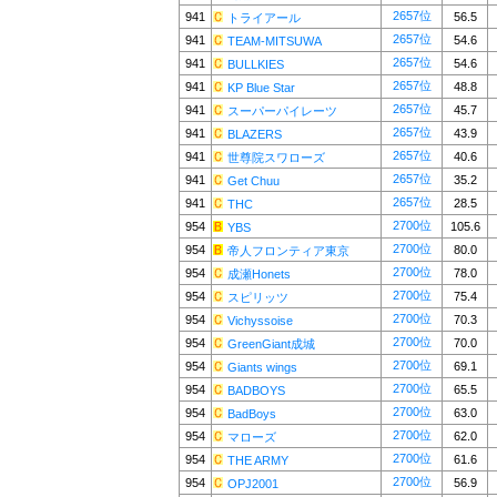
2657位
941
56.5
トライアール
2657位
941
54.6
TEAM-MITSUWA
2657位
941
54.6
BULLKIES
2657位
941
48.8
KP Blue Star
2657位
941
45.7
スーパーパイレーツ
2657位
941
43.9
BLAZERS
2657位
941
40.6
世尊院スワローズ
2657位
941
35.2
Get Chuu
2657位
941
28.5
THC
2700位
954
105.6
YBS
2700位
954
80.0
帝人フロンティア東京
2700位
954
78.0
成瀬Honets
2700位
954
75.4
スピリッツ
2700位
954
70.3
Vichyssoise
2700位
954
70.0
GreenGiant成城
2700位
954
69.1
Giants wings
2700位
954
65.5
BADBOYS
2700位
954
63.0
BadBoys
2700位
954
62.0
マローズ
2700位
954
61.6
THE ARMY
2700位
954
56.9
OPJ2001