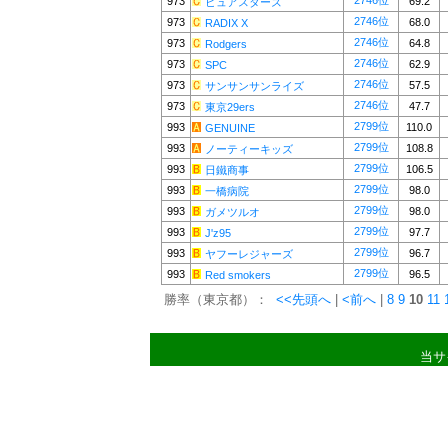
2746位
973
69.2
ピュアスターズ
2746位
973
68.0
RADIX X
2746位
973
64.8
Rodgers
2746位
973
62.9
SPC
2746位
973
57.5
サンサンサンライズ
2746位
973
47.7
東京29ers
2799位
993
110.0
GENUINE
2799位
993
108.8
ノーティーキッズ
2799位
993
106.5
日鐵商事
2799位
993
98.0
一橋病院
2799位
993
98.0
ガメツルオ
2799位
993
97.7
J'z95
2799位
993
96.7
ヤフーレジャーズ
2799位
993
96.5
Red smokers
勝率（東京都）：
<<先頭へ
|
<前へ
|
8
9
10
11
当サ