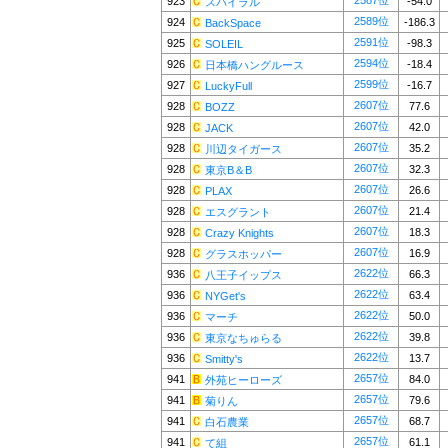
2587位
923
-54.0
スパイラル
2589位
924
-186.3
BackSpace
2591位
925
-98.3
SOLEIL
2594位
926
-18.4
日本橋ハングルース
2599位
927
-16.7
LuckyFull
2607位
928
77.6
BOZZ
2607位
928
42.0
JACK
2607位
928
35.2
川辺タイガース
2607位
928
32.3
東京B＆B
2607位
928
26.6
PLAX
2607位
928
21.4
エスグラント
2607位
928
18.3
Crazy Knights
2607位
928
16.9
グラスホッパー
2622位
936
66.3
八王子イップス
2622位
936
63.4
NYGet's
2622位
936
50.0
マーチ
2622位
936
39.8
東京なちゅらる
2622位
936
13.7
Smitty's
2657位
941
84.0
外苑ヒーローズ
2657位
941
79.6
菊りん
2657位
941
68.7
白石農業
2657位
941
61.1
て組