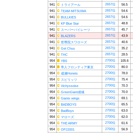
2657位
941
56.5
トライアール
2657位
941
54.6
TEAM-MITSUWA
2657位
941
54.6
BULLKIES
2657位
941
48.8
KP Blue Star
2657位
941
45.7
スーパーパイレーツ
2657位
941
43.9
BLAZERS
2657位
941
40.6
世尊院スワローズ
2657位
941
35.2
Get Chuu
2657位
941
28.5
THC
2700位
954
105.6
YBS
2700位
954
80.0
帝人フロンティア東京
2700位
954
78.0
成瀬Honets
2700位
954
75.4
スピリッツ
2700位
954
70.3
Vichyssoise
2700位
954
70.0
GreenGiant成城
2700位
954
69.1
Giants wings
2700位
954
65.5
BADBOYS
2700位
954
63.0
BadBoys
2700位
954
62.0
マローズ
2700位
954
61.6
THE ARMY
2700位
954
56.9
OPJ2001