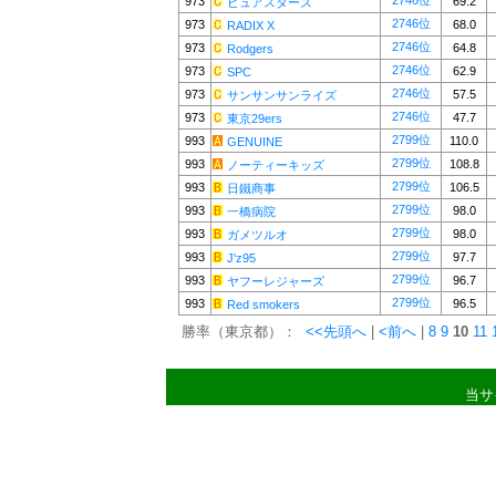
2746位
973
69.2
ピュアスターズ
2746位
973
68.0
RADIX X
2746位
973
64.8
Rodgers
2746位
973
62.9
SPC
2746位
973
57.5
サンサンサンライズ
2746位
973
47.7
東京29ers
2799位
993
110.0
GENUINE
2799位
993
108.8
ノーティーキッズ
2799位
993
106.5
日鐵商事
2799位
993
98.0
一橋病院
2799位
993
98.0
ガメツルオ
2799位
993
97.7
J'z95
2799位
993
96.7
ヤフーレジャーズ
2799位
993
96.5
Red smokers
勝率（東京都）：
<<先頭へ
|
<前へ
|
8
9
10
11
当サ