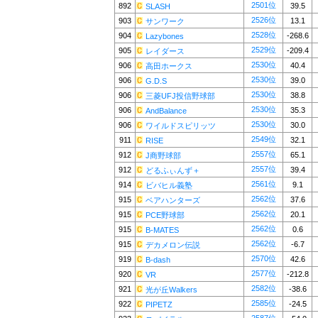
2501位
892
39.5
SLASH
2526位
903
13.1
サンワーク
2528位
904
-268.6
Lazybones
2529位
905
-209.4
レイダース
2530位
906
40.4
高田ホークス
2530位
906
39.0
G.D.S
2530位
906
38.8
三菱UFJ投信野球部
2530位
906
35.3
AndBalance
2530位
906
30.0
ワイルドスピリッツ
2549位
911
32.1
RISE
2557位
912
65.1
J商野球部
2557位
912
39.4
どるふぃんず＋
2561位
914
9.1
ビバヒル義塾
2562位
915
37.6
ベアハンターズ
2562位
915
20.1
PCE野球部
2562位
915
0.6
B-MATES
2562位
915
-6.7
デカメロン伝説
2570位
919
42.6
B-dash
2577位
920
-212.8
VR
2582位
921
-38.6
光が丘Walkers
2585位
922
-24.5
PIPETZ