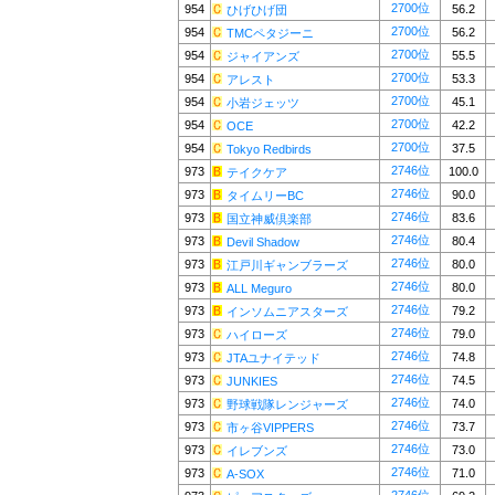
2700位
954
56.2
ひげひげ団
2700位
954
56.2
TMCペタジーニ
2700位
954
55.5
ジャイアンズ
2700位
954
53.3
アレスト
2700位
954
45.1
小岩ジェッツ
2700位
954
42.2
OCE
2700位
954
37.5
Tokyo Redbirds
2746位
973
100.0
テイクケア
2746位
973
90.0
タイムリーBC
2746位
973
83.6
国立神威倶楽部
2746位
973
80.4
Devil Shadow
2746位
973
80.0
江戸川ギャンブラーズ
2746位
973
80.0
ALL Meguro
2746位
973
79.2
インソムニアスターズ
2746位
973
79.0
ハイローズ
2746位
973
74.8
JTAユナイテッド
2746位
973
74.5
JUNKIES
2746位
973
74.0
野球戦隊レンジャーズ
2746位
973
73.7
市ヶ谷VIPPERS
2746位
973
73.0
イレブンズ
2746位
973
71.0
A-SOX