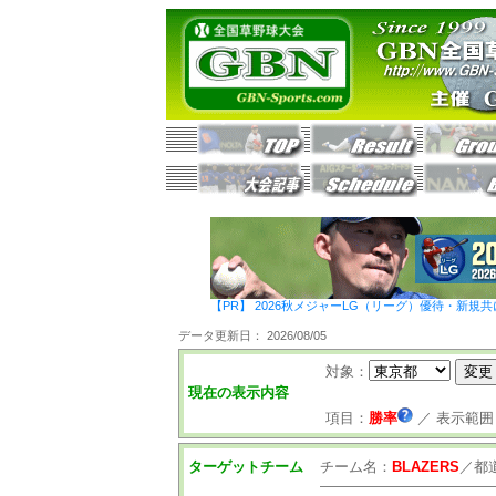
【PR】 2026秋メジャーLG（リーグ）優待・新規共
データ更新日： 2026/08/05
対象：
現在の表示内容
項目：
勝率
／
表示範囲
ターゲットチーム
チーム名：
BLAZERS
／
都