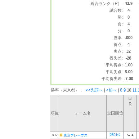
総合ランク（R）:
43.9
試合数:
4
勝:
0
負:
4
分:
0
勝率:
.000
得点:
4
失点:
32
得失差:
-28
平均得点:
1.00
平均失点:
8.00
平均得失差:
-7.00
勝率（東京都）：
<<先頭へ
|
<前へ
|
8
9
10
11
R
順位
チーム名
全国順位
2501位
892
57.4
東京ブレーブス