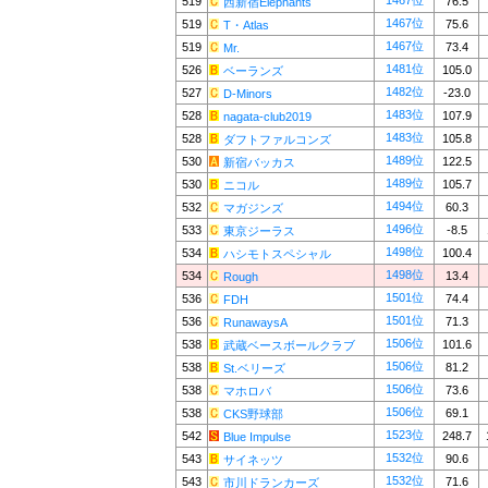
1467位
519
76.5
西新宿Elephants
1467位
519
75.6
T・Atlas
1467位
519
73.4
Mr.
1481位
526
105.0
ベーランズ
1482位
527
-23.0
D-Minors
1483位
528
107.9
nagata-club2019
1483位
528
105.8
ダフトファルコンズ
1489位
530
122.5
新宿バッカス
1489位
530
105.7
ニコル
1494位
532
60.3
マガジンズ
1496位
533
-8.5
東京ジーラス
1498位
534
100.4
ハシモトスペシャル
1498位
534
13.4
Rough
1501位
536
74.4
FDH
1501位
536
71.3
RunawaysA
1506位
538
101.6
武蔵ベースボールクラブ
1506位
538
81.2
St.ベリーズ
1506位
538
73.6
マホロバ
1506位
538
69.1
CKS野球部
1523位
542
248.7
Blue Impulse
1532位
543
90.6
サイネッツ
1532位
543
71.6
市川ドランカーズ