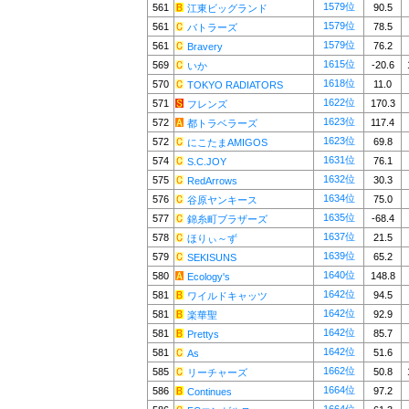
1579位
561
90.5
江東ビッグランド
1579位
561
78.5
バトラーズ
1579位
561
76.2
Bravery
1615位
569
-20.6
いか
1618位
570
11.0
TOKYO RADIATORS
1622位
571
170.3
フレンズ
1623位
572
117.4
都トラベラーズ
1623位
572
69.8
にこたまAMIGOS
1631位
574
76.1
S.C.JOY
1632位
575
30.3
RedArrows
1634位
576
75.0
谷原ヤンキース
1635位
577
-68.4
錦糸町ブラザーズ
1637位
578
21.5
ほりぃ～ず
1639位
579
65.2
SEKISUNS
1640位
580
148.8
Ecology's
1642位
581
94.5
ワイルドキャッツ
1642位
581
92.9
楽華聖
1642位
581
85.7
Prettys
1642位
581
51.6
As
1662位
585
50.8
リーチャーズ
1664位
586
97.2
Continues