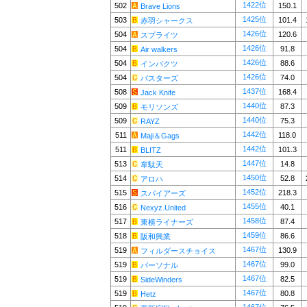
1422位
502
150.1
Brave Lions
1425位
503
101.4
赤羽シャークス
1426位
504
120.6
スプライツ
1426位
504
91.8
Air walkers
1426位
504
88.6
インパクツ
1426位
504
74.0
バスターズ
1437位
508
168.4
Jack Knife
1440位
509
87.3
モリソンズ
1440位
509
75.3
RAYZ
1442位
511
118.0
Maji＆Gags
1442位
511
101.3
BLITZ
1447位
513
14.8
韋駄天
1450位
514
52.8
アロハ
1452位
515
218.3
スパイアーズ
1455位
516
40.1
Nexyz.United
1458位
517
87.4
東横ライナーズ
1459位
518
86.6
阪和興業
1467位
519
130.9
フィルダースチョイス
1467位
519
99.0
パーソナル
1467位
519
82.5
SideWinders
1467位
519
80.8
Hetz