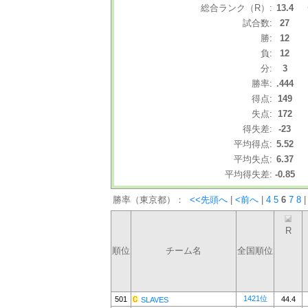
総合ランク（R）:
13.4
試合数:
27
勝:
12
負:
12
分:
3
勝率:
.444
得点:
149
失点:
172
得失差:
-23
平均得点:
5.52
平均失点:
6.37
平均得失差:
-0.85
勝率（東京都）：
<<先頭へ
|
<前へ
|
4
5
6
7
8
|
R
順位
チーム名
全国順位
1421位
501
44.4
SLAVES