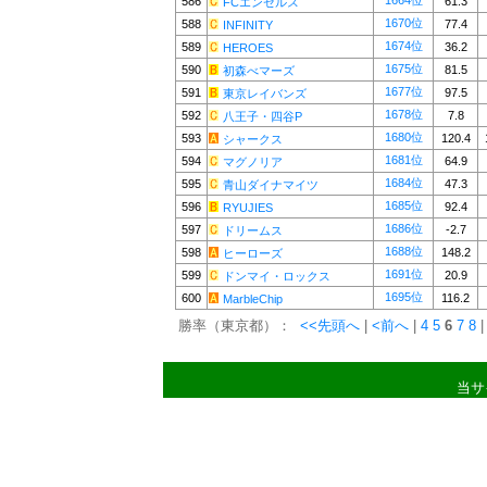
1664位
586
61.3
FCエンゼルス
1670位
588
77.4
INFINITY
1674位
589
36.2
HEROES
1675位
590
81.5
初森べマーズ
1677位
591
97.5
東京レイバンズ
1678位
592
7.8
八王子・四谷P
1680位
593
120.4
シャークス
1681位
594
64.9
マグノリア
1684位
595
47.3
青山ダイナマイツ
1685位
596
92.4
RYUJIES
1686位
597
-2.7
ドリームス
1688位
598
148.2
ヒーローズ
1691位
599
20.9
ドンマイ・ロックス
1695位
600
116.2
MarbleChip
勝率（東京都）：
<<先頭へ
|
<前へ
|
4
5
6
7
8
|
当サ