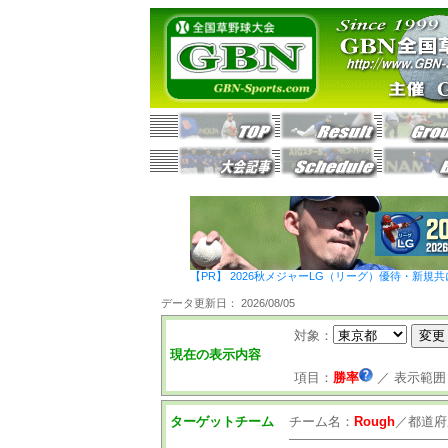
【PR】 2026秋メジャーLG（リーグ）優待・新規共
データ更新日： 2026/08/05
対象：
現在の表示内容
項目：
勝率
／
表示範囲
ターゲットチーム
チーム名：
Rough
／
都道府