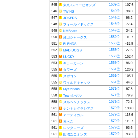
1539位
545
107.6
東京Jスコーピオンズ
1540位
546
38.0
TWINS
1541位
547
96.2
JOKERS
1546位
548
77.4
フィールドドックス
1547位
549
34.2
NMBears
1552位
550
110.7
瀬田シャークス
1553位
551
-15.9
BLENDS
1555位
552
27.5
MAD DOGS
1558位
553
152.4
LUCKY
1558位
553
96.0
キラーカーン
1561位
555
126.2
タワーズ
1561位
555
105.7
スポコン
1561位
555
44.6
ワイルドキャッツ
1571位
558
97.8
Mysterious
1571位
558
79.9
Teamシゲル
1571位
558
72.1
メルヘンチックス
1579位
561
130.0
ナントカグラシアス
1579位
561
118.6
アーティカル
1579位
561
115.7
赤べこ
1579位
561
93.6
レンタローズ
1579位
561
93.0
田沼ユニオンズ