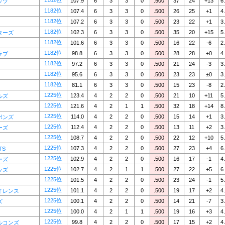
1182位
107.9
6
3
3
0
.500
37
24
+13
6
ッツ
1182位
107.4
6
3
3
0
.500
26
25
+1
4
1182位
107.2
6
3
3
0
.500
23
22
+1
3
1182位
102.3
6
3
3
0
.500
35
20
+15
5
ターズ
1182位
101.6
6
3
3
0
.500
16
22
-6
2
1182位
98.8
6
3
3
0
.500
28
28
±0
4
ラブ
1182位
97.2
6
3
3
0
.500
21
24
-3
3
1182位
95.6
6
3
3
0
.500
23
23
±0
3
1182位
81.1
6
3
3
0
.500
15
23
-8
2
1225位
123.4
4
2
2
0
.500
21
10
+11
5
ルズ
1225位
121.6
4
2
1
1
.500
32
18
+14
8
1225位
114.0
4
2
2
0
.500
15
14
+1
3
ボンズ
1225位
112.4
4
2
2
0
.500
13
11
+2
3
ーズ
1225位
108.7
4
2
2
0
.500
22
12
+10
5
1225位
107.3
4
2
2
0
.500
27
23
+4
6
TS
1225位
102.9
4
2
2
0
.500
16
17
-1
4
ーズ
1225位
102.7
4
2
1
1
.500
27
22
+5
6
ッズ
1225位
101.5
4
2
2
0
.500
23
24
-1
5
1225位
101.1
4
2
2
0
.500
19
17
+2
4
イレンス
1225位
100.1
4
2
2
0
.500
14
21
-7
3
ズ
1225位
100.0
4
2
1
1
.500
19
16
+3
4
1225位
99.8
4
2
2
0
.500
17
15
+2
4
ルコンズ