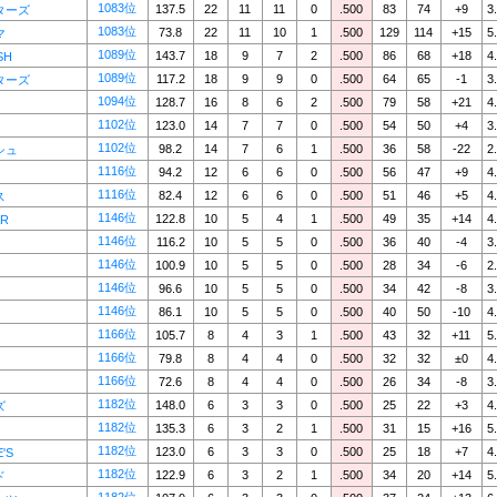
1083位
137.5
22
11
11
0
.500
83
74
+9
3
ターズ
1083位
73.8
22
11
10
1
.500
129
114
+15
5
マ
1089位
143.7
18
9
7
2
.500
86
68
+18
4
SH
1089位
117.2
18
9
9
0
.500
64
65
-1
3
ターズ
1094位
128.7
16
8
6
2
.500
79
58
+21
4
1102位
123.0
14
7
7
0
.500
54
50
+4
3
1102位
98.2
14
7
6
1
.500
36
58
-22
2
シュ
1116位
94.2
12
6
6
0
.500
56
47
+9
4
1116位
82.4
12
6
6
0
.500
51
46
+5
4
ス
1146位
122.8
10
5
4
1
.500
49
35
+14
4
AR
1146位
116.2
10
5
5
0
.500
36
40
-4
3
1146位
100.9
10
5
5
0
.500
28
34
-6
2
1146位
96.6
10
5
5
0
.500
34
42
-8
3
1146位
86.1
10
5
5
0
.500
40
50
-10
4
1166位
105.7
8
4
3
1
.500
43
32
+11
5
1166位
79.8
8
4
4
0
.500
32
32
±0
4
1166位
72.6
8
4
4
0
.500
26
34
-8
3
1182位
148.0
6
3
3
0
.500
25
22
+3
4
ズ
1182位
135.3
6
3
2
1
.500
31
15
+16
5
1182位
123.0
6
3
3
0
.500
25
18
+7
4
'S
1182位
122.9
6
3
2
1
.500
34
20
+14
5
ド