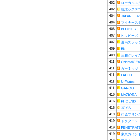
402
ローカルス
402
琉球システ
404
JAPAN FLA
404
マイナース
406
BLODIES
407
ヒッピーズ
407
港南スラッ
409
BK
409
三和グレイ
411
OrientalGE
411
ガーネッツ
411
LACOTE
411
U-Frates
411
GAROO
416
MAZIORA
416
PHOENIX
416
JOY'S
419
荏原マリン
419
ドクターK
419
PENETRATE
419
東京カイン