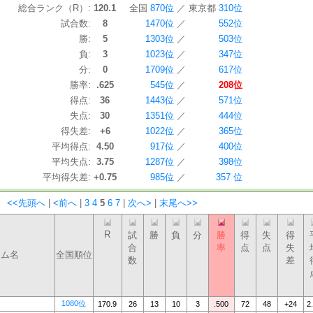
総合ランク（R）:
120.1
全国
870位
／
東京都
310位
試合数:
8
1470位
／
552位
勝:
5
1303位
／
503位
負:
3
1023位
／
347位
分:
0
1709位
／
617位
勝率:
.625
545位
／
208位
得点:
36
1443位
／
571位
失点:
30
1351位
／
444位
得失差:
+6
1022位
／
365位
平均得点:
4.50
917位
／
400位
平均失点:
3.75
1287位
／
398位
平均得失差:
+0.75
985位
／
357 位
：
<<先頭へ
|
<前へ
|
3
4
5
6
7
|
次へ>
|
末尾へ>>
R
試
勝
負
分
勝
得
失
得
合
率
点
点
失
ーム名
全国順位
数
差
1080位
170.9
26
13
10
3
.500
72
48
+24
2