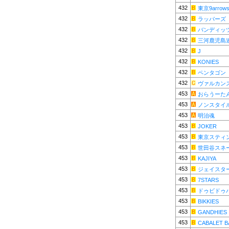
432
東京9arrow
432
ラッパーズ
432
バンディッ
432
三河鹿児島
432
J
432
KONIES
432
ペンタゴン
432
ヴァルカン
453
おらうーた
453
ノンスタイ
453
明治魂
453
JOKER
453
東京スティ
453
世田谷スネ
453
KAJIYA
453
ジェイスタ
453
7STARS
453
ドゥビドゥ
453
BIKKIES
453
GANDHIES
453
CABALET B