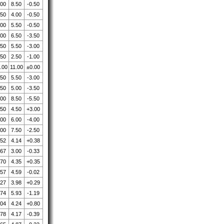
.00
8.50
-0.50
.50
4.00
-0.50
.00
5.50
-0.50
.00
6.50
-3.50
.50
5.50
-3.00
.50
2.50
-1.00
.00
11.00
±0.00
.50
5.50
-3.00
.50
5.00
-3.50
.00
8.50
-5.50
.50
4.50
+3.00
.00
6.00
-4.00
.00
7.50
-2.50
.52
4.14
+0.38
.67
3.00
-0.33
.70
4.35
+0.35
.57
4.59
-0.02
.27
3.98
+0.29
.74
5.93
-1.19
.04
4.24
+0.80
.78
4.17
-0.39