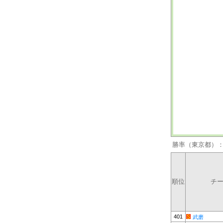
勝率（東京都）
順位
チ
401
武磨