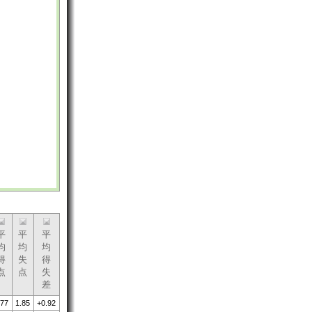
平
平
平
均
均
均
得
失
得
点
点
失
差
.77
1.85
+0.92