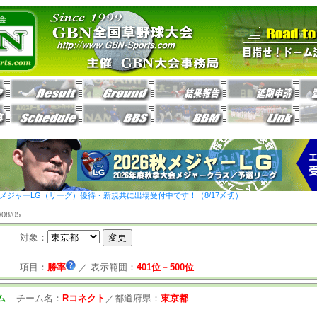
26秋メジャーLG（リーグ）優待・新規共に出場受付中です！（8/17〆切）
8/05
対象：
項目：
勝率
／
表示範囲：
401位
－
500位
ム
チーム名：
Rコネクト
／
都道府県：
東京都