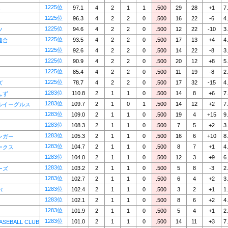
1225位
97.1
4
2
1
1
.500
29
28
+1
7
s
1225位
96.3
4
2
2
0
.500
16
22
-6
4
1225位
94.6
4
2
2
0
.500
12
22
-10
3
ツ
1225位
93.5
4
2
2
0
.500
17
13
+4
4
連合
1225位
92.6
4
2
2
0
.500
14
22
-8
3
1225位
90.9
4
2
2
0
.500
20
12
+8
5
1225位
85.4
4
2
2
0
.500
11
19
-8
2
1225位
78.7
4
2
2
0
.500
17
32
-15
4
ズ
1283位
110.8
2
1
1
0
.500
14
8
+6
7
んず
1283位
109.7
2
1
0
1
.500
14
12
+2
7
ルイーグルス
1283位
109.0
2
1
1
0
.500
19
4
+15
9
1283位
108.3
2
1
1
0
.500
7
5
+2
3
1283位
105.3
2
1
1
0
.500
16
6
+10
8
ンガー
1283位
104.7
2
1
1
0
.500
8
7
+1
4
ークス
1283位
104.0
2
1
1
0
.500
12
3
+9
6
1283位
103.2
2
1
1
0
.500
5
8
-3
2
ーズ
1283位
102.7
2
1
1
0
.500
6
4
+2
3
1283位
102.4
2
1
1
0
.500
3
2
+1
1
バ
1283位
102.1
2
1
1
0
.500
8
6
+2
4
1283位
101.9
2
1
1
0
.500
5
4
+1
2
1283位
101.0
2
1
1
0
.500
14
11
+3
7
ASEBALL CLUB