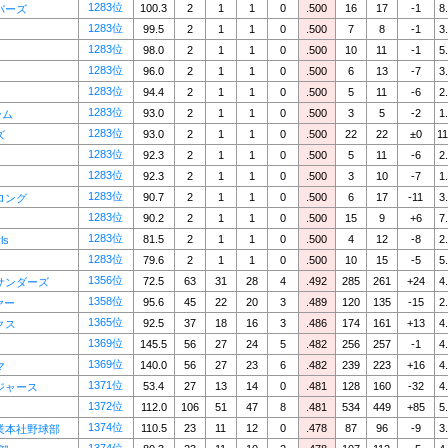
1283位
100.3
2
1
1
0
.500
16
17
-1
8
パーズ
1283位
99.5
2
1
1
0
.500
7
8
-1
3
1283位
98.0
2
1
1
0
.500
10
11
-1
5
1283位
96.0
2
1
1
0
.500
6
13
-7
3
1283位
94.4
2
1
1
0
.500
5
11
-6
2
1283位
93.0
2
1
1
0
.500
3
5
-2
1
ーム
1283位
93.0
2
1
1
0
.500
22
22
±0
11
ズ
1283位
92.3
2
1
1
0
.500
5
11
-6
2
1283位
92.3
2
1
1
0
.500
3
10
-7
1
1283位
90.7
2
1
1
0
.500
6
17
-11
3
ロング
1283位
90.2
2
1
1
0
.500
15
9
+6
7
1283位
81.5
2
1
1
0
.500
4
12
-8
2
ls
1283位
79.6
2
1
1
0
.500
10
15
-5
5
1356位
72.5
63
31
28
4
.492
285
261
+24
4
サンダーズ
1358位
95.6
45
22
20
3
.489
120
135
-15
2
ヤー
1365位
92.5
37
18
16
3
.486
174
161
+13
4
クス
1369位
145.5
56
27
24
5
.482
256
257
-1
4
1369位
140.0
56
27
23
6
.482
239
223
+16
4
マ
1371位
53.4
27
13
14
0
.481
128
160
-32
4
ジャース
1372位
112.0
106
51
47
8
.481
534
449
+85
5
1374位
110.5
23
11
12
0
.478
87
96
-9
3
業本社野球部