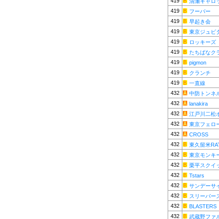
419
清瀬キャロ
419
フーバー
419
早起き会
419
東京ジュピ
419
ロッキーズ
419
たちばなク
419
pigmon
419
クランチ
419
一直線
432
中防トンネ
432
lanakira
432
江戸川二松
432
東京フェロ
432
CROSS
432
東久留米RA
432
東京モンキ
432
栗平スクイ
432
Tstars
432
サンデーサ
432
スリーパー
432
BLASTERS
432
武蔵野ファ