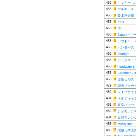
453
モンキース
453
ヤルキース
453
鈴木利夫組
453
KKB
453
侍
453
Japanドリ
453
アウトロー
453
ハンタース
453
cherry's
453
アームスト
453
headwaters
453
Calendar Gir
453
赤坂ヒルズ
479
調布ブルー
480
S.D.ファイ
481
ベルティッ
482
東京パンツ
482
チョモラン
484
日野台レン
485
Mosquitos
486
信越化学工