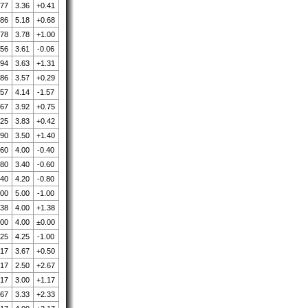
.77
3.36
+0.41
.86
5.18
+0.68
.78
3.78
+1.00
.56
3.61
-0.06
.94
3.63
+1.31
.86
3.57
+0.29
.57
4.14
-1.57
.67
3.92
+0.75
.25
3.83
+0.42
.90
3.50
+1.40
.60
4.00
-0.40
.80
3.40
-0.60
.40
4.20
-0.80
.00
5.00
-1.00
.38
4.00
+1.38
.00
4.00
±0.00
.25
4.25
-1.00
.17
3.67
+0.50
.17
2.50
+2.67
.17
3.00
+1.17
.67
3.33
+2.33