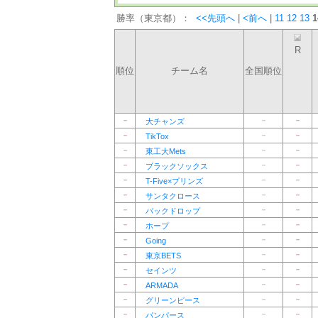
勝率（東京都）：
<<先頭へ
|
<前へ
|
11
12
13
1
R
順位
チーム名
全国順位
－
－
－
大チャンズ
－
－
－
TikTox
－
－
－
東工大Mets
－
－
－
ブラックソックス
－
－
－
T-Five×プリンズ
－
－
－
サンタクロース
－
－
－
バックドロップ
－
－
－
ホープ
－
－
－
Going
－
－
－
東京BETS
－
－
－
セインツ
－
－
－
ARMADA
－
－
－
グリーンピース
－
－
－
パンパース