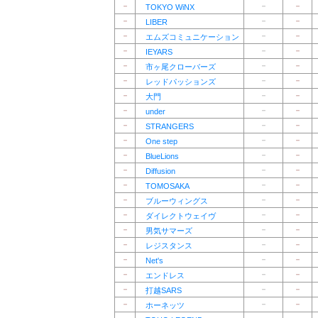
－
－
－
TOKYO WiNX
－
－
－
LIBER
－
－
－
エムズコミュニケーション
－
－
－
IEYARS
－
－
－
市ヶ尾クローバーズ
－
－
－
レッドパッションズ
－
－
－
大門
－
－
－
under
－
－
－
STRANGERS
－
－
－
One step
－
－
－
BlueLions
－
－
－
Diffusion
－
－
－
TOMOSAKA
－
－
－
ブルーウィングス
－
－
－
ダイレクトウェイヴ
－
－
－
男気サマーズ
－
－
－
レジスタンス
－
－
－
Net's
－
－
－
エンドレス
－
－
－
打越SARS
－
－
－
ホーネッツ