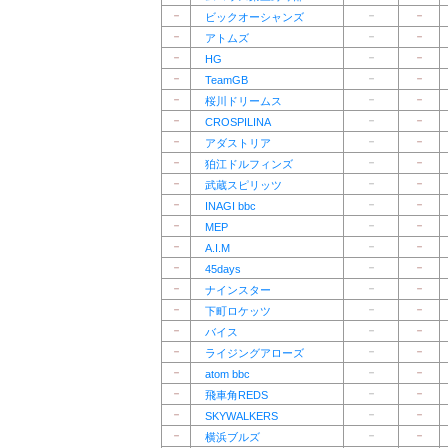
－
－
－
ビックオーシャンズ
－
－
－
アトムズ
－
－
－
HG
－
－
－
TeamGB
－
－
－
桜川ドリームス
－
－
－
CROSPILINA
－
－
－
アダストリア
－
－
－
狛江ドルフィンズ
－
－
－
武蔵スピリッツ
－
－
－
INAGI bbc
－
－
－
MEP
－
－
－
A.I.M
－
－
－
45days
－
－
－
ナインスター
－
－
－
下町ロケッツ
－
－
－
バイス
－
－
－
ライジングアローズ
－
－
－
atom bbc
－
－
－
飛車角REDS
－
－
－
SKYWALKERS
－
－
－
横浜ブルズ