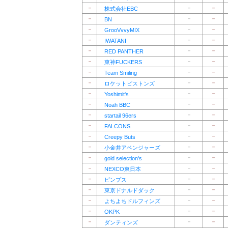
－
－
－
株式会社EBC
－
－
－
BN
－
－
－
GrooVvvyMIX
－
－
－
IWATANI
－
－
－
RED PANTHER
－
－
－
東神FUCKERS
－
－
－
Team Smiling
－
－
－
ロケットピストンズ
－
－
－
Yoshimit's
－
－
－
Noah BBC
－
－
－
startail 96ers
－
－
－
FALCONS
－
－
－
Creepy Buts
－
－
－
小金井アベンジャーズ
－
－
－
gold selection's
－
－
－
NEXCO東日本
－
－
－
ピンプス
－
－
－
東京ドナルドダック
－
－
－
よちよちドルフィンズ
－
－
－
OKPK
－
－
－
ダンティンズ