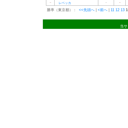
－
－
－
レベッカ
勝率（東京都）：
<<先頭へ
|
<前へ
|
11
12
13
1
当サ