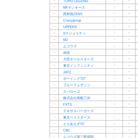
－
－
－
TOHO LEGEND
－
－
－
MFヤンキース
－
－
－
西和賀ZENS
－
－
－
Crazygroup
－
－
－
UPPERS
－
－
－
Sマジョリティ
－
－
－
M2
－
－
－
ムコウズ
－
－
－
AEB
－
－
－
大田オールスターズ
－
－
－
東京インフィニティ
－
－
－
JAYZ
－
－
－
ボーイング727
－
－
－
ブルーフェザンツ
－
－
－
スパローズ
－
－
－
株式会社商船三井
－
－
－
FXTS
－
－
－
テキサスバーガーズ
－
－
－
東京ベイスターズ
－
－
－
とりあえず'07
－
－
－
CBC
－
－
－
ムコウズ第三野球部