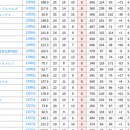
1283位
188.0
25
15
10
0
.600
114
43
+71
4
1283位
117.6
25
14
11
0
.560
139
86
+53
5
トフォームズ
1283位
20.9
25
10
15
0
.400
103
142
-39
4
ロックス
1289位
148.8
24
10
14
0
.417
101
97
+4
4
1289位
148.3
24
16
8
0
.667
148
71
+77
6
1289位
141.8
24
15
9
0
.625
115
114
+1
4
1298位
273.0
23
19
4
0
.826
110
38
+72
4
1298位
212.3
23
16
7
0
.696
104
48
+56
4
1298位
110.5
23
11
12
0
.478
87
96
-9
3
業本社野球部
1298位
96.2
23
10
13
0
.435
92
74
+18
4
1298位
75.7
23
8
15
0
.348
118
171
-53
5
レイメイツ
1298位
52.7
23
6
17
0
.261
69
134
-65
3
1308位
146.8
22
13
9
0
.591
92
75
+17
4
1308位
137.5
22
11
11
0
.500
83
74
+9
3
ターズ
1308位
108.1
22
13
9
0
.591
104
86
+18
4
1327位
179.9
20
15
5
0
.750
120
69
+51
6
1327位
140.7
20
14
6
0
.700
104
54
+50
5
ズ
1327位
73.8
20
7
13
0
.350
79
97
-18
3
1327位
60.3
20
9
11
0
.450
118
117
+1
5
1337位
145.1
19
13
6
0
.684
135
90
+45
7
1337位
121.2
19
9
10
0
.474
69
68
+1
3