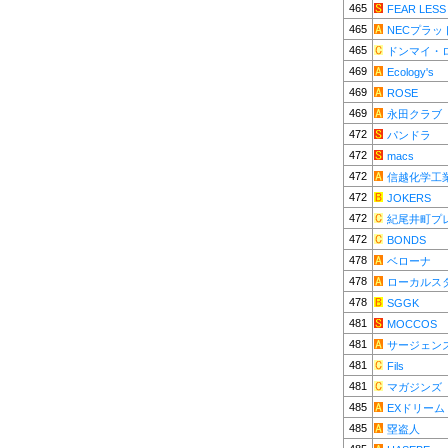
465
FEAR LESS
465
NECプラッ
465
ドンマイ・
469
Ecology's
469
ROSE
469
永田クラブ
472
パンドラ
472
macs
472
信越化学工
472
JOKERS
472
紀尾井町プ
472
BONDS
478
ベローナ
478
ローカルス
478
SGGK
481
MOCCOS
481
サージェン
481
Fils
481
マガジンズ
485
EXドリーム
485
塁盗人