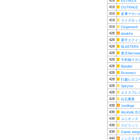
419
ESTRELA
419
OUTRAGE
419
多摩マサハ
419
ライズネッ
419
Girgamesh
428
lanakira
428
栗平スクイ
428
BLASTERS
428
東京9arrow
428
中村橋マガ
428
Bandiet
428
Rconnect
428
打越ヒロコ
428
Spirytus
428
エクスプレ
428
白石農業
439
Justlings
439
Alcoholic.B.
439
ユニオンズ
439
スピリッツ
439
Giants wing
444
ノンスタイ