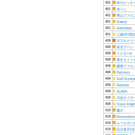
401
MYJビッキ
401
赤べこ
401
豊山ファル
401
Galaxy
401
Authorities
401
三菱UFJ投
408
ダブルクリ
408
東京ラパン
408
ドクターK
408
東京カイン
408
慶應ファル
408
Parkours
408
Gulf Drunka
408
Samurai
408
SLASH
408
川辺タイガ
408
Crazy Knigh
419
魔Jr
419
Nonsmoker
419
ムールガン
419
品川楽天GE