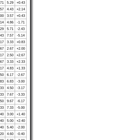
.71
5.29
+0.43
.57
4.43
+2.14
.00
3.57
+0.43
.14
4.86
-1.71
.29
5.71
-2.43
.43
7.57
-5.14
.17
3.33
+0.83
.67
2.67
+2.00
.17
2.50
+2.67
.67
3.33
+2.33
.17
4.83
+1.33
.50
6.17
-2.67
.83
6.83
-3.00
.33
4.50
-3.17
.33
7.67
-3.33
.50
9.67
-6.17
.33
7.33
-5.00
.40
3.00
+1.40
.40
5.00
+2.40
.40
5.40
-2.00
.20
4.60
-0.40