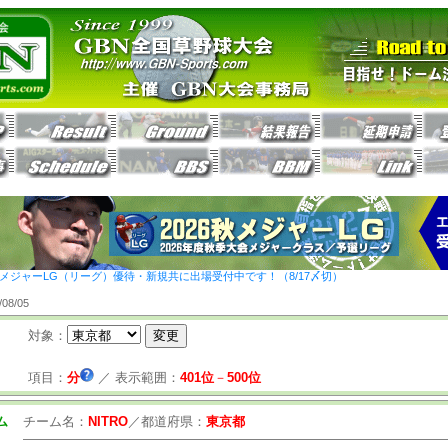
26秋メジャーLG（リーグ）優待・新規共に出場受付中です！（8/17〆切）
8/05
対象：
項目：
分
／
表示範囲：
401位
－
500位
ム
チーム名：
NITRO
／
都道府県：
東京都