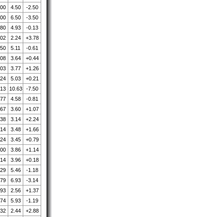
.00
4.50
-2.50
.00
6.50
-3.50
.80
4.93
-0.13
.02
2.24
+3.78
.50
5.11
-0.61
.08
3.64
+0.44
.03
3.77
+1.26
.24
5.03
+0.21
.13
10.63
-7.50
.77
4.58
-0.81
.67
3.60
+1.07
.38
3.14
+2.24
.14
3.48
+1.66
.24
3.45
+0.79
.00
3.86
+1.14
.14
3.96
+0.18
.29
5.46
-1.18
.79
6.93
-3.14
.93
2.56
+1.37
.74
5.93
-1.19
.32
2.44
+2.88