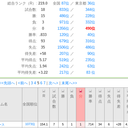
総合ランク（R）:
219.0
全国
87位
／
東京都
36位
試合数:
18
833位
／
344位
勝:
15
486位
／
228位
負:
3
971位
／
332位
分:
0
1356位
／
490位
勝率:
.833
120位
／
40位
得点:
93
679位
／
316位
失点:
35
1506位
／
486位
得失差:
+58
207位
／
90位
平均得点:
5.17
519位
／
235位
平均失点:
1.94
242位
／
63位
平均得失差:
+3.22
217位
／
83 位
<<先頭へ
|
<前へ
|
3
4
5
6
7
|
次へ>
|
末尾へ>>
R
試
勝
負
分
勝
得
失
得
合
率
点
点
失
ーム名
全国順位
数
差
1073位
154.1
7
5
1
1
.714
34
6
+28
4
ース