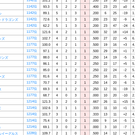
1142位
101.2
5
1
3
1
.200
15
30
-15
3
1142位
93.3
5
2
2
1
.400
23
23
±0
4
1142位
89.1
5
1
3
1
.200
6
25
-19
1
ル
1142位
72.6
5
1
3
1
.200
23
32
-9
4
トドラゴンズ
1142位
62.2
5
1
3
1
.200
23
47
-24
4
1177位
121.6
4
2
1
1
.500
32
18
+14
8
1177位
102.7
4
2
1
1
.500
27
22
+5
6
ッズ
1177位
100.0
4
2
1
1
.500
19
16
+3
4
1177位
97.1
4
2
1
1
.500
29
28
+1
7
s
1177位
88.0
4
1
2
1
.250
14
19
-5
3
ジンズ
1177位
86.1
4
1
2
1
.250
22
17
+5
5
1177位
85.0
4
1
2
1
.250
22
24
-2
5
1177位
81.6
4
1
2
1
.250
16
21
-5
4
ーズ
1177位
70.7
4
1
2
1
.250
14
20
-6
3
1177位
69.3
4
1
2
1
.250
12
31
-19
3
ス
1177位
68.7
4
0
3
1
.000
10
20
-10
2
1214位
121.3
3
2
0
1
.667
26
11
+15
8
1214位
102.6
3
1
1
1
.333
11
10
+1
3
C
1214位
101.7
3
1
1
1
.333
13
11
+2
4
1214位
75.4
3
0
2
1
.000
9
14
-5
3
1214位
69.1
3
0
2
1
.000
3
10
-7
1
s
1228位
109.7
2
1
0
1
.500
14
12
+2
7
ルイーグルス