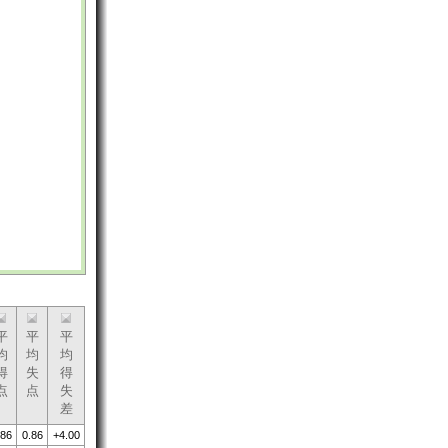
平
平
平
均
均
均
得
失
得
点
点
失
差
.86
0.86
+4.00