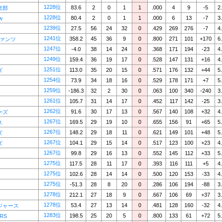
1228位
83.6
2
0
1
1
.000
4
9
-5
2
楽部
1228位
80.4
2
0
1
1
.000
6
13
-7
3
w
1239位
27.5
56
24
32
0
.429
269
276
-7
4
1241位
358.2
45
36
9
0
.800
271
101
+170
6
ファンツ
1247位
-4.0
38
14
24
0
.368
171
194
-23
4
1249位
159.4
36
19
17
0
.528
147
131
+16
4
1251位
113.0
35
20
15
0
.571
176
132
+44
5
ズ
1254位
73.9
34
18
16
0
.529
178
171
+7
5
1259位
-186.3
32
2
30
0
.063
100
340
-240
3
1261位
105.7
31
14
17
0
.452
117
142
-25
3
1262位
91.6
30
17
13
0
.567
140
108
+32
4
ーズ
1267位
169.5
29
19
10
0
.655
156
91
+65
5
ス
1267位
148.2
29
18
11
0
.621
149
101
+48
5
ズ
1267位
104.1
29
15
14
0
.517
123
100
+23
4
ズ
1267位
99.8
29
16
13
0
.552
145
112
+33
5
1275位
117.5
28
11
17
0
.393
116
111
+5
4
1275位
102.6
28
14
14
0
.500
120
153
-33
4
1275位
-51.3
28
8
20
0
.286
106
194
-88
3
1278位
212.1
27
18
9
0
.667
106
69
+37
3
1278位
53.4
27
13
14
0
.481
128
160
-32
4
ジャース
1283位
198.5
25
20
5
0
.800
133
61
+72
5
RS