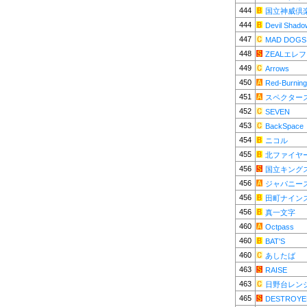
444
国立神威倶
444
Devil Shado
447
MAD DOGS
448
ZEALエレ
449
Arrows
450
Red-Burning
451
スペクター
452
SEVEN
453
BackSpace
454
ニコル
455
北ファイヤ
456
国立キング
456
ジャパニー
456
田町ナイン
456
真一文字
460
Octpass
460
BAT'S
460
あしたば
463
RAISE
463
日野台レン
465
DESTROYE