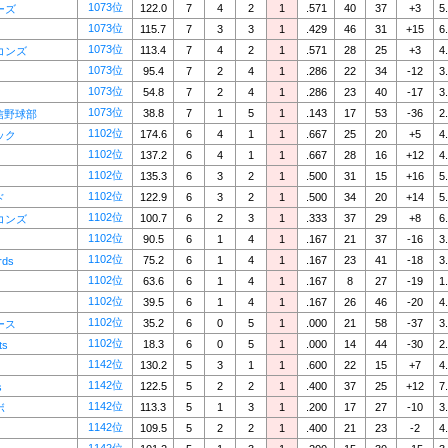
1073位
122.0
7
4
2
1
.571
40
37
+3
5
ーズ
1073位
115.7
7
3
3
1
.429
46
31
+15
6
1073位
113.4
7
4
2
1
.571
28
25
+3
4
コンズ
1073位
95.4
7
2
4
1
.286
22
34
-12
3
1073位
54.8
7
2
4
1
.286
23
40
-17
3
1073位
38.8
7
1
5
1
.143
17
53
-36
2
信野球部
1102位
174.6
6
4
1
1
.667
25
20
+5
4
ック
1102位
137.2
6
4
1
1
.667
28
16
+12
4
1102位
135.3
6
3
2
1
.500
31
15
+16
5
1102位
122.9
6
3
2
1
.500
34
20
+14
5
ド
1102位
100.7
6
2
3
1
.333
37
29
+8
6
コンズ
1102位
90.5
6
1
4
1
.167
21
37
-16
3
1102位
75.2
6
1
4
1
.167
23
41
-18
3
rds
1102位
63.6
6
1
4
1
.167
8
27
-19
1
1102位
39.5
6
1
4
1
.167
26
46
-20
4
1102位
35.2
6
0
5
1
.000
21
58
-37
3
ース
1102位
18.3
6
0
5
1
.000
14
44
-30
2
ts
1142位
130.2
5
3
1
1
.600
22
15
+7
4
1142位
122.5
5
2
2
1
.400
37
25
+12
7
s
1142位
113.3
5
1
3
1
.200
17
27
-10
3
ボ
1142位
109.5
5
2
2
1
.400
21
23
-2
4