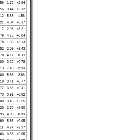
.56
1.72
+2.84
.56
3.44
+2.12
.12
5.68
-1.56
.21
4.04
+0.17
.17
2.96
+3.21
.79
4.75
+0.04
.78
1.65
+3.13
.52
2.09
+2.43
.78
4.17
-0.39
.00
3.22
+0.78
.13
7.43
-2.30
.00
5.83
-2.83
.18
3.41
+0.77
.77
3.36
+0.41
.73
3.91
+0.82
.00
3.45
+2.55
.20
2.70
+2.50
.95
4.85
-0.90
.90
5.85
+0.05
.11
4.74
+2.37
.63
3.58
+0.05