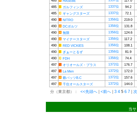
1337位
485
117.0
HASEBE
1337位
485
94.2
ガルフィンズ
1337位
485
72.1
ギャングスターズ
1356位
490
219.0
NITRO
1356位
490
131.8
DCボルツ
1356位
490
124.6
無限
1356位
490
117.2
マイナースターズ
1356位
490
108.1
RED VICKIES
1356位
490
81.9
ぎぁーとるず
1356位
490
74.4
FDH
1372位
497
176.7
オリオールズ・プラス
1372位
497
172.0
La Men
1372位
497
157.6
爺バッツB.C
1372位
497
144.0
千住オールスターズ
分（東京都）：
<<先頭へ
|
<前へ
|
3
4
5
6
7
|
次
当サ