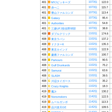
1073位
401
122.0
MYJビッキーズ
1073位
401
115.7
赤べこ
1073位
401
113.4
豊山ファルコンズ
1073位
401
95.4
Galaxy
1073位
401
54.8
Authorities
1073位
401
38.8
三菱UFJ投信野球部
1102位
408
174.6
ダブルクリック
1102位
408
137.2
東京ラパン
1102位
408
135.3
ドクターK
1102位
408
122.9
東京カインド
1102位
408
100.7
慶應ファルコンズ
1102位
408
90.5
Parkours
1102位
408
75.2
Gulf Drunkards
1102位
408
63.6
Samurai
1102位
408
39.5
SLASH
1102位
408
35.2
川辺タイガース
1102位
408
18.3
Crazy Knights
1142位
419
130.2
魔Jr
1142位
419
122.5
Nonsmokers
1142位
419
113.3
ムールガンボ
1142位
419
109.5
品川楽天GE