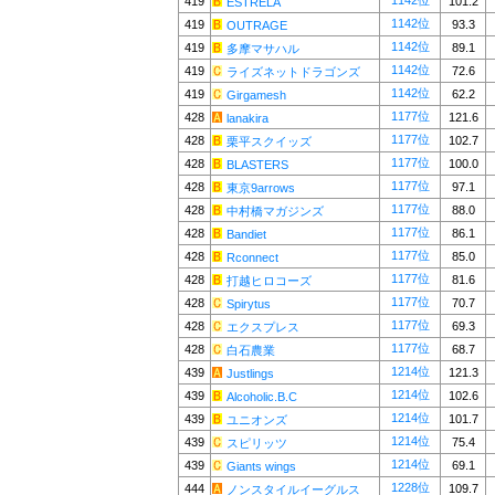
1142位
419
101.2
ESTRELA
1142位
419
93.3
OUTRAGE
1142位
419
89.1
多摩マサハル
1142位
419
72.6
ライズネットドラゴンズ
1142位
419
62.2
Girgamesh
1177位
428
121.6
lanakira
1177位
428
102.7
栗平スクイッズ
1177位
428
100.0
BLASTERS
1177位
428
97.1
東京9arrows
1177位
428
88.0
中村橋マガジンズ
1177位
428
86.1
Bandiet
1177位
428
85.0
Rconnect
1177位
428
81.6
打越ヒロコーズ
1177位
428
70.7
Spirytus
1177位
428
69.3
エクスプレス
1177位
428
68.7
白石農業
1214位
439
121.3
Justlings
1214位
439
102.6
Alcoholic.B.C
1214位
439
101.7
ユニオンズ
1214位
439
75.4
スピリッツ
1214位
439
69.1
Giants wings
1228位
444
109.7
ノンスタイルイーグルス