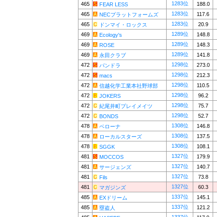
1283位
465
188.0
FEAR LESS
1283位
465
117.6
NECプラットフォームズ
1283位
465
20.9
ドンマイ・ロックス
1289位
469
148.8
Ecology's
1289位
469
148.3
ROSE
1289位
469
141.8
永田クラブ
1298位
472
273.0
パンドラ
1298位
472
212.3
macs
1298位
472
110.5
信越化学工業本社野球部
1298位
472
96.2
JOKERS
1298位
472
75.7
紀尾井町プレイメイツ
1298位
472
52.7
BONDS
1308位
478
146.8
ベローナ
1308位
478
137.5
ローカルスターズ
1308位
478
108.1
SGGK
1327位
481
179.9
MOCCOS
1327位
481
140.7
サージェンズ
1327位
481
73.8
Fils
1327位
481
60.3
マガジンズ
1337位
485
145.1
EXドリーム
1337位
485
121.2
塁盗人