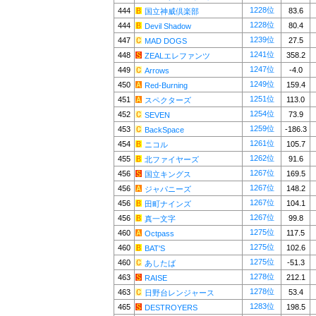
1228位
444
83.6
国立神威倶楽部
1228位
444
80.4
Devil Shadow
1239位
447
27.5
MAD DOGS
1241位
448
358.2
ZEALエレファンツ
1247位
449
-4.0
Arrows
1249位
450
159.4
Red-Burning
1251位
451
113.0
スペクターズ
1254位
452
73.9
SEVEN
1259位
453
-186.3
BackSpace
1261位
454
105.7
ニコル
1262位
455
91.6
北ファイヤーズ
1267位
456
169.5
国立キングス
1267位
456
148.2
ジャパニーズ
1267位
456
104.1
田町ナインズ
1267位
456
99.8
真一文字
1275位
460
117.5
Octpass
1275位
460
102.6
BAT'S
1275位
460
-51.3
あしたば
1278位
463
212.1
RAISE
1278位
463
53.4
日野台レンジャース
1283位
465
198.5
DESTROYERS