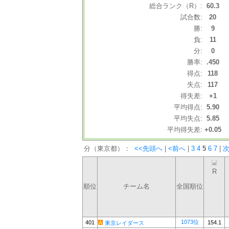
総合ランク（R）:
60.3
試合数:
20
勝:
9
負:
11
分:
0
勝率:
.450
得点:
118
失点:
117
得失差:
+1
平均得点:
5.90
平均失点:
5.85
平均得失差:
+0.05
分（東京都）：
<<先頭へ
|
<前へ
|
3
4
5
6
7
|
次
R
順位
チーム名
全国順位
1073位
401
154.1
東京レイダース