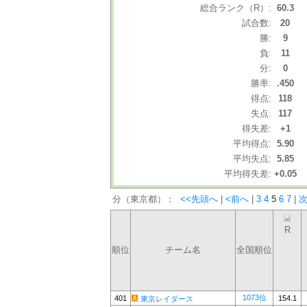
総合ランク（R）:
60.3
試合数:
20
勝:
9
負:
11
分:
0
勝率:
.450
得点:
118
失点:
117
得失差:
+1
平均得点:
5.90
平均失点:
5.85
平均得失差:
+0.05
分（東京都）：
<<先頭へ
|
<前へ
|
3
4
5
6
7
|
次
R
順位
チーム名
全国順位
1073位
401
154.1
東京レイダース