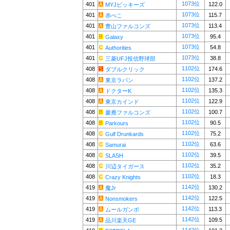
1073位
401
122.0
MYJビッキーズ
1073位
401
115.7
赤べこ
1073位
401
113.4
豊山ファルコンズ
1073位
401
95.4
Galaxy
1073位
401
54.8
Authorities
1073位
401
38.8
三菱UFJ投信野球部
1102位
408
174.6
ダブルクリック
1102位
408
137.2
東京ラパン
1102位
408
135.3
ドクターK
1102位
408
122.9
東京カインド
1102位
408
100.7
慶應ファルコンズ
1102位
408
90.5
Parkours
1102位
408
75.2
Gulf Drunkards
1102位
408
63.6
Samurai
1102位
408
39.5
SLASH
1102位
408
35.2
川辺タイガース
1102位
408
18.3
Crazy Knights
1142位
419
130.2
魔Jr
1142位
419
122.5
Nonsmokers
1142位
419
113.3
ムールガンボ
1142位
419
109.5
品川楽天GE