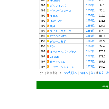
1337位
485
117.0
HASEBE
1337位
485
94.2
ガルフィンズ
1337位
485
72.1
ギャングスターズ
1356位
490
219.0
NITRO
1356位
490
131.8
DCボルツ
1356位
490
124.6
無限
1356位
490
117.2
マイナースターズ
1356位
490
108.1
RED VICKIES
1356位
490
81.9
ぎぁーとるず
1356位
490
74.4
FDH
1372位
497
176.7
オリオールズ・プラス
1372位
497
172.0
La Men
1372位
497
157.6
爺バッツB.C
1372位
497
144.0
千住オールスターズ
分（東京都）：
<<先頭へ
|
<前へ
|
3
4
5
6
7
|
次
当サ