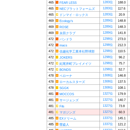
1283位
465
188.0
FEAR LESS
1283位
465
117.6
NECプラットフォームズ
1283位
465
20.9
ドンマイ・ロックス
1289位
469
148.8
Ecology's
1289位
469
148.3
ROSE
1289位
469
141.8
永田クラブ
1298位
472
273.0
パンドラ
1298位
472
212.3
macs
1298位
472
110.5
信越化学工業本社野球部
1298位
472
96.2
JOKERS
1298位
472
75.7
紀尾井町プレイメイツ
1298位
472
52.7
BONDS
1308位
478
146.8
ベローナ
1308位
478
137.5
ローカルスターズ
1308位
478
108.1
SGGK
1327位
481
179.9
MOCCOS
1327位
481
140.7
サージェンズ
1327位
481
73.8
Fils
1327位
481
60.3
マガジンズ
1337位
485
145.1
EXドリーム
1337位
485
121.2
塁盗人