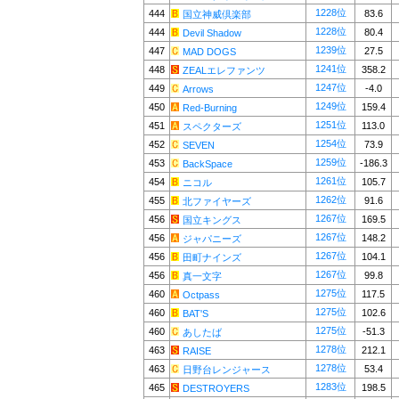
1228位
444
83.6
国立神威倶楽部
1228位
444
80.4
Devil Shadow
1239位
447
27.5
MAD DOGS
1241位
448
358.2
ZEALエレファンツ
1247位
449
-4.0
Arrows
1249位
450
159.4
Red-Burning
1251位
451
113.0
スペクターズ
1254位
452
73.9
SEVEN
1259位
453
-186.3
BackSpace
1261位
454
105.7
ニコル
1262位
455
91.6
北ファイヤーズ
1267位
456
169.5
国立キングス
1267位
456
148.2
ジャパニーズ
1267位
456
104.1
田町ナインズ
1267位
456
99.8
真一文字
1275位
460
117.5
Octpass
1275位
460
102.6
BAT'S
1275位
460
-51.3
あしたば
1278位
463
212.1
RAISE
1278位
463
53.4
日野台レンジャース
1283位
465
198.5
DESTROYERS