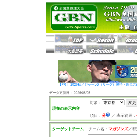
【PR】 2026秋メジャーLG（リーグ）優待・新規共
データ更新日： 2026/08/05
対象：
現在の表示内容
項目：
分
／
表示範囲：
ターゲットチーム
チーム名：
マガジンズ
／
都