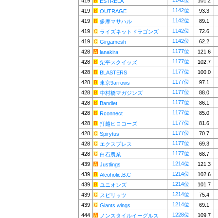
1142位
419
101.2
ESTRELA
1142位
419
93.3
OUTRAGE
1142位
419
89.1
多摩マサハル
1142位
419
72.6
ライズネットドラゴンズ
1142位
419
62.2
Girgamesh
1177位
428
121.6
lanakira
1177位
428
102.7
栗平スクイッズ
1177位
428
100.0
BLASTERS
1177位
428
97.1
東京9arrows
1177位
428
88.0
中村橋マガジンズ
1177位
428
86.1
Bandiet
1177位
428
85.0
Rconnect
1177位
428
81.6
打越ヒロコーズ
1177位
428
70.7
Spirytus
1177位
428
69.3
エクスプレス
1177位
428
68.7
白石農業
1214位
439
121.3
Justlings
1214位
439
102.6
Alcoholic.B.C
1214位
439
101.7
ユニオンズ
1214位
439
75.4
スピリッツ
1214位
439
69.1
Giants wings
1228位
444
109.7
ノンスタイルイーグルス