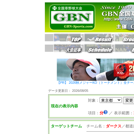
【PR】 2026秋メジャーKO（トーナメント）全チ
データ更新日： 2026/08/05
対象：
現在の表示内容
項目：
分
／
表示範囲：
ターゲットチーム
チーム名：
ダークス
／
都道