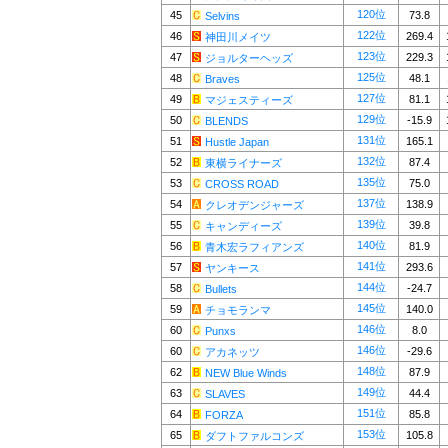
120位
45
73.8
Selvins
122位
46
269.4
神田川メイツ
123位
47
229.3
ジョルターヘッズ
125位
48
48.1
Braves
127位
49
81.1
マジェスティーズ
129位
50
-15.9
BLENDS
131位
51
165.1
Hustle Japan
132位
52
87.4
東横ライナーズ
135位
53
75.0
CROSS ROAD
137位
54
138.9
クレオデンジャーズ
139位
55
39.8
キャンディーズ
140位
56
81.9
青木宏ラフィアンズ
141位
57
293.6
ヤンキース
144位
58
-24.7
Bullets
145位
59
140.0
チョモランマ
146位
60
8.0
Punxs
146位
60
-29.6
アカネッツ
148位
62
87.9
NEW Blue Winds
149位
63
44.4
SLAVES
151位
64
85.8
FORZA
153位
65
105.8
ダフトファルコンズ