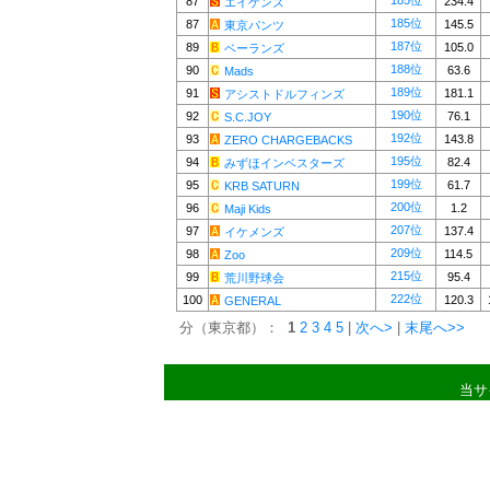
185位
87
234.4
エイゲンズ
185位
87
145.5
東京パンツ
187位
89
105.0
ベーランズ
188位
90
63.6
Mads
189位
91
181.1
アシストドルフィンズ
190位
92
76.1
S.C.JOY
192位
93
143.8
ZERO CHARGEBACKS
195位
94
82.4
みずほインベスターズ
199位
95
61.7
KRB SATURN
200位
96
1.2
Maji Kids
207位
97
137.4
イケメンズ
209位
98
114.5
Zoo
215位
99
95.4
荒川野球会
222位
100
120.3
GENERAL
分（東京都）：
1
2
3
4
5
|
次へ>
|
末尾へ>>
当サ