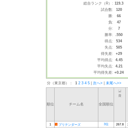
総合ランク（R）:
119.3
試合数:
120
勝:
66
負:
47
分:
7
勝率:
.550
得点:
534
失点:
505
得失差:
+29
平均得点:
4.45
平均失点:
4.21
平均得失差:
+0.24
分（東京都）：
1
2
3
4
5
|
次へ>
|
末尾へ>>
R
順位
チーム名
全国順位
3位
1
267.8
プリテンダーズ