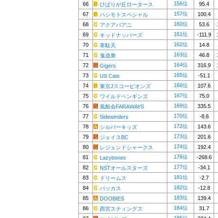
156位
66
95.4
ひばりが丘ロータース
157位
67
100.4
ハシモトスペシャル
160位
68
53.6
アクアパアニ
161位
69
-111.9
キッドナッパーズ
162位
70
14.8
韋駄天
163位
71
46.8
鬼道衆
164位
72
316.9
Gigers
165位
73
-51.1
US Cats
166位
74
107.6
東京Jスコーピオンズ
167位
75
75.0
ワイルドペンギンズ
169位
76
335.5
風船会FARAWAYS
170位
77
-8.6
Sidewinders
172位
78
143.6
シルバーキッズ
173位
79
201.6
ジェイスBC
174位
80
192.4
レジェンドシャークス
176位
81
-268.6
Lazybones
177位
82
-34.1
NSTオールスターズ
181位
83
-2.7
ドリームス
182位
84
-12.8
バッカス
183位
85
139.4
DOOBIES
184位
86
31.7
西宮スティングス