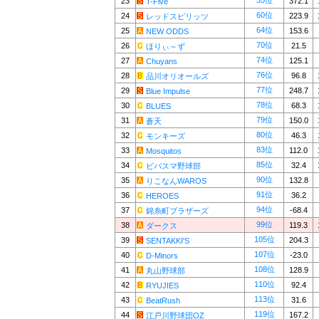
55位
23
372.1
T-Five
60位
24
223.9
レッドスピリッツ
64位
25
153.6
NEW ODDS
70位
26
21.5
ほりぃ～ず
74位
27
125.1
Chuyans
76位
28
96.8
品川オリオールズ
77位
29
248.7
Blue Impulse
78位
30
68.3
BLUES
79位
31
150.0
蒼天
80位
32
46.3
モンキーズ
83位
33
112.0
Mosquitos
85位
34
32.4
ビバスマ野球部
90位
35
132.8
りこなんWAROS
91位
36
36.2
HEROES
94位
37
-68.4
錦糸町ブラザーズ
99位
38
119.3
ダークス
105位
39
204.3
SENTAKKI'S
107位
40
-23.0
D-Minors
108位
41
128.9
丸山野球部
110位
42
92.4
RYUJIES
113位
43
31.6
BeatRush
119位
44
167.2
江戸川野球団OZ