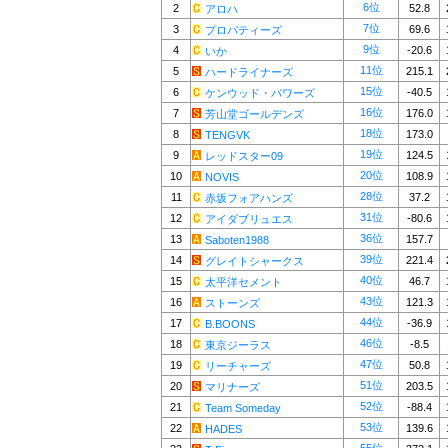
6位
2
52.8
アロハ
7位
3
69.6
プロパティーズ
9位
4
-20.6
いか
11位
5
215.1
ハードライナーズ
15位
6
-40.5
ケンウッド・パワーズ
16位
7
176.0
芳山堂ゴールデンズ
18位
8
173.0
TENGVK
19位
9
124.5
レッドスター09
20位
10
108.9
NOVIS
28位
11
37.2
赤坂フォアハンズ
31位
12
-80.6
アイダブリュエス
36位
13
157.7
Saboten1988
39位
14
221.4
グレイトシャークス
40位
15
46.7
太平洋セメント
43位
16
121.3
ストーンズ
44位
17
-36.9
B.BOONS
46位
18
-8.5
東京ジーラス
47位
19
50.8
リーチャーズ
51位
20
203.5
マリナーズ
52位
21
-88.4
Team Someday
53位
22
139.6
HADES