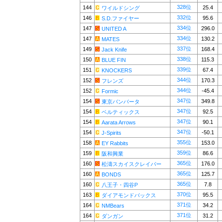
328位
144
25.4
ワイルドシング
332位
146
95.6
S.D.ファイヤー
334位
147
296.0
UNITED A
334位
147
130.2
MATES
337位
149
168.4
Jack Knife
338位
150
115.3
BLUE FIN
339位
151
67.4
KNOCKERS
344位
152
170.3
フレンズ
344位
152
-45.4
Formic
347位
154
349.8
東京バンバータ
347位
154
92.5
ベルティックス
347位
154
90.1
Aarata Arrows
347位
154
-50.1
J-Spirits
355位
158
153.0
EY Rabbits
359位
159
86.6
阪和興業
365位
160
176.0
松濤スカイスクレイパー
365位
160
125.7
BONDS
365位
160
7.8
八王子・四谷P
370位
163
95.5
ダイアモンドバックス
371位
164
34.2
NMBears
371位
164
31.2
ダンガン