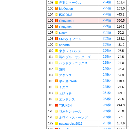
224位
102
101.4
赤羽シャークス
225位
103
133.0
McQueen
226位
104
-43.2
EXODUS
228位
105
360.5
Chuyans＋
229位
106
114.2
Chuyans
231位
107
70.2
Roots
232位
108
183.1
SMSタイフーン
235位
109
-81.2
at north
236位
110
97.5
東京レイバンズ
238位
111
72.5
調布ブルーサンダーズ
238位
111
24.0
バッドフェニックス
240位
113
28.3
飛脚
245位
114
54.9
アダンズ
248位
115
118.4
平和島CARP
248位
115
27.6
ミスズ
251位
117
-69.9
とびうを
253位
118
22.6
エンドレス
255位
119
244.9
TSUKEN
259位
120
75.0
谷原ヤンキース
259位
120
7.1
ホワイトストーンズ
261位
122
107.9
nagata-club2019