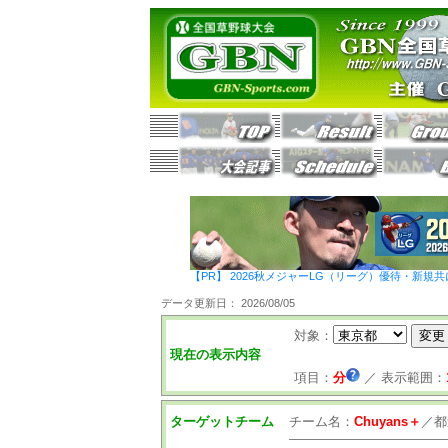
【PR】 2026秋メジャーLG（リーグ）優待・新規共
データ更新日： 2026/08/05
対象：
現在の表示内容
項目：
分
／
表示範囲：
ターゲットチーム
チーム名：
Chuyans＋
／
都