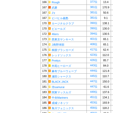
377位
166
13.4
Rough
381位
167
170.9
武磨
381位
167
50.6
J'z
381位
167
9.1
ビバヒル義塾
390位
170
138.1
カージナルクラブ
390位
170
130.0
ピエールズ
394位
172
130.5
46ers
401位
173
65.1
西東京ヤンキース
408位
174
65.1
J商野球部
417位
175
62.4
桐朋ブランカーズ
423位
176
112.0
レッドソックス
426位
177
85.7
Prettys
443位
178
84.0
外苑ヒーローズ
444位
179
121.8
麻布ブルーウェーブ
445位
180
110.7
瀬田シャークス
447位
181
150.0
BLACK JACK
447位
181
-61.6
侍samurai
449位
183
137.6
関東マッスルズ
451位
184
134.1
中央Mariners
453位
185
193.9
成城ソネッツ
456位
186
118.2
角川フェニックス