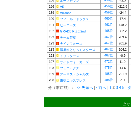
456位
186
42.3
ループセブン
456位
186
-212.8
VR
459位
189
-24.4
Vulcano
460位
190
77.4
フィールドドックス
461位
191
148.2
ヒーローズ
465位
192
302.2
GRADE RIZE 2nd
467位
193
209.4
チーム若葉
467位
193
201.9
ナインフォース
467位
193
104.2
湿原ゆとりっくスターズ
467位
193
-0.9
ドリフターズ
472位
197
11.0
サイドウォーカーズ
475位
198
14.6
フェニックス
485位
199
221.9
アーネストシャルズ
488位
200
-1.1
東交エキスプレス
分（東京都）：
<<先頭へ
|
<前へ
|
1
2
3
4
5
|
次
当サ