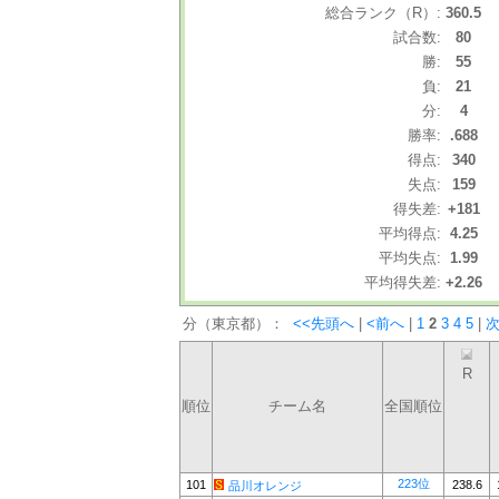
総合ランク（R）:
360.5
試合数:
80
勝:
55
負:
21
分:
4
勝率:
.688
得点:
340
失点:
159
得失差:
+181
平均得点:
4.25
平均失点:
1.99
平均得失差:
+2.26
分（東京都）：
<<先頭へ
|
<前へ
|
1
2
3
4
5
|
次
R
順位
チーム名
全国順位
223位
101
238.6
品川オレンジ