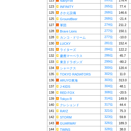
265位
123
176.4
NavyFox
265位
123
77.4
INFINITY
268位
125
146.6
さかえ設備
268位
125
-21.4
GroundBeer
274位
127
211.2
軍団
277位
128
150.1
Brave Lions
277位
128
-10.0
カンコ・ドリーム
281位
130
152.4
LUCKY
284位
131
122.2
ライターズ
286位
132
45.7
慶應マーベラス
299位
133
-80.2
東京ドラポンズ
300位
134
120.4
シャークス
302位
135
11.0
TOKYO RADIATORS
303位
136
313.0
ARUYO東海
304位
137
48.1
J-KIDS
308位
138
-20.5
RED FOX
314位
139
149.9
Tokyo R
317位
140
44.4
クレシェンド
321位
141
75.3
RAYZ
323位
142
59.8
STORM
326位
143
189.3
GUARWAY
328位
144
38.0
TWINS