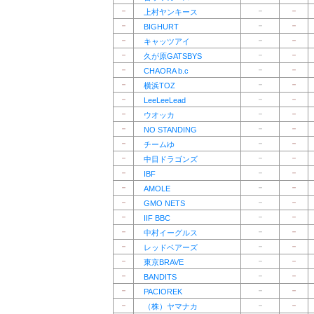
－
－
－
上村ヤンキース
－
－
－
BIGHURT
－
－
－
キャッツアイ
－
－
－
久が原GATSBYS
－
－
－
CHAORA b.c
－
－
－
横浜TOZ
－
－
－
LeeLeeLead
－
－
－
ウオッカ
－
－
－
NO STANDING
－
－
－
チームゆ
－
－
－
中目ドラゴンズ
－
－
－
IBF
－
－
－
AMOLE
－
－
－
GMO NETS
－
－
－
IIF BBC
－
－
－
中村イーグルス
－
－
－
レッドベアーズ
－
－
－
東京BRAVE
－
－
－
BANDITS
－
－
－
PACIOREK
－
－
－
（株）ヤマナカ