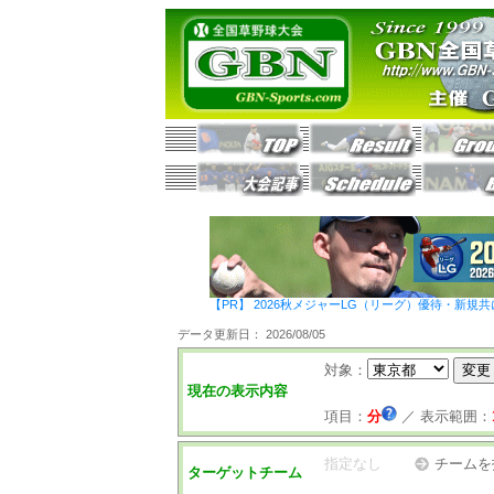
【PR】 2026秋メジャーLG（リーグ）優待・新規共
データ更新日： 2026/08/05
対象：
現在の表示内容
項目：
分
／
表示範囲：
指定なし
チームを
ターゲットチーム