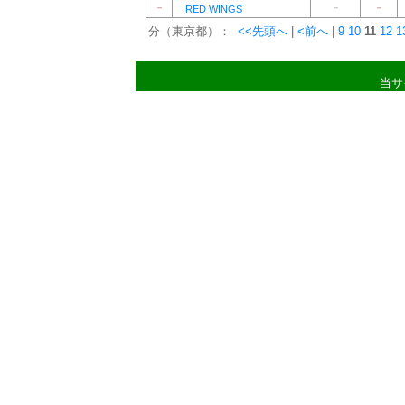
－
－
－
RED WINGS
分（東京都）：
<<先頭へ
|
<前へ
|
9
10
11
12
1
当サ