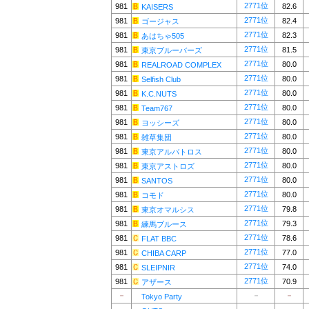
2771位
981
82.6
KAISERS
2771位
981
82.4
ゴージャス
2771位
981
82.3
あはちゃ505
2771位
981
81.5
東京ブルーバーズ
2771位
981
80.0
REALROAD COMPLEX
2771位
981
80.0
Selfish Club
2771位
981
80.0
K.C.NUTS
2771位
981
80.0
Team767
2771位
981
80.0
ヨッシーズ
2771位
981
80.0
雑草集団
2771位
981
80.0
東京アルバトロス
2771位
981
80.0
東京アストロズ
2771位
981
80.0
SANTOS
2771位
981
80.0
コモド
2771位
981
79.8
東京オマルシス
2771位
981
79.3
練馬ブルース
2771位
981
78.6
FLAT BBC
2771位
981
77.0
CHIBA CARP
2771位
981
74.0
SLEIPNIR
2771位
981
70.9
アザース
－
－
－
Tokyo Party