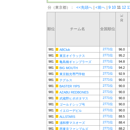
分（東京都）：
<<先頭へ
|
<前へ
|
9
10
11
12
1
R
順位
チーム名
全国順位
2771位
981
96.0
ABClub
2771位
981
95.2
東京オイラックス
2771位
981
94.8
亀島橋ギャンブラーズ
2771位
981
94.2
BIG MOUTH
2771位
981
92.9
東京観光専門学校
2771位
981
90.0
テグルス
2771位
981
90.0
BASTER YIPS
2771位
981
90.0
AZABU REDBONES
2771位
981
90.0
武蔵野ヒポポタマス
2771位
981
90.0
ゴールドシップ号
2771位
981
90.0
イエローデビル
2771位
981
88.5
ALLSTARS
2771位
981
88.4
浦和寮マスオーズ
2771位
981
88.2
西東京ファンブルズ