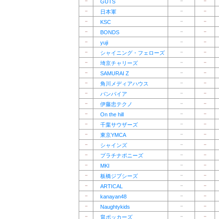
－
－
－
GUTS
－
－
－
日本軍
－
－
－
KSC
－
－
－
BONDS
－
－
－
yuji
－
－
－
シャイニング・フェローズ
－
－
－
埼京チャリーズ
－
－
－
SAMURAI Z
－
－
－
角川メディアハウス
－
－
－
バンパイア
－
－
－
伊藤忠テクノ
－
－
－
On the hill
－
－
－
千葉サウザーズ
－
－
－
東京YMCA
－
－
－
シャインズ
－
－
－
プラチナポニーズ
－
－
－
MKI
－
－
－
板橋ジプシーズ
－
－
－
ARTICAL
－
－
－
kanayan48
－
－
－
Naughtykids
－
－
－
畠ポッカーズ