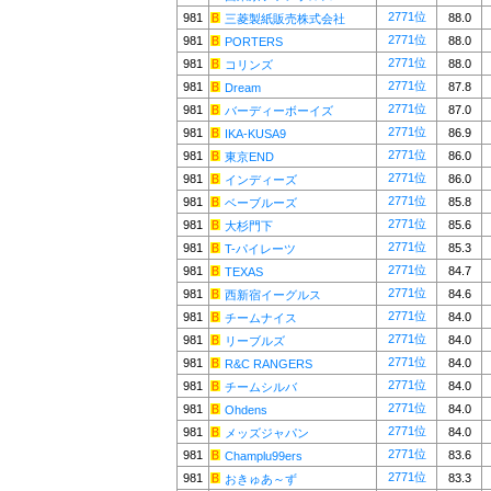
2771位
981
88.0
三菱製紙販売株式会社
2771位
981
88.0
PORTERS
2771位
981
88.0
コリンズ
2771位
981
87.8
Dream
2771位
981
87.0
バーディーボーイズ
2771位
981
86.9
IKA-KUSA9
2771位
981
86.0
東京END
2771位
981
86.0
インディーズ
2771位
981
85.8
ベーブルーズ
2771位
981
85.6
大杉門下
2771位
981
85.3
T-パイレーツ
2771位
981
84.7
TEXAS
2771位
981
84.6
西新宿イーグルス
2771位
981
84.0
チームナイス
2771位
981
84.0
リーブルズ
2771位
981
84.0
R&C RANGERS
2771位
981
84.0
チームシルバ
2771位
981
84.0
Ohdens
2771位
981
84.0
メッズジャパン
2771位
981
83.6
Champlu99ers
2771位
981
83.3
おきゅあ～ず